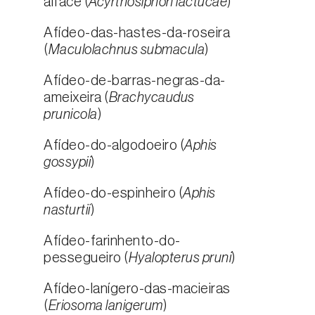
alface (
Acyrthosiphon lactucae
)
Afídeo-das-hastes-da-roseira
(
Maculolachnus submacula
)
Afídeo-de-barras-negras-da-
ameixeira (
Brachycaudus
prunicola
)
Afídeo-do-algodoeiro (
Aphis
gossypii
)
Afídeo-do-espinheiro (
Aphis
nasturtii
)
Afídeo-farinhento-do-
pessegueiro (
Hyalopterus pruni
)
Afídeo-lanígero-das-macieiras
(
Eriosoma lanigerum
)