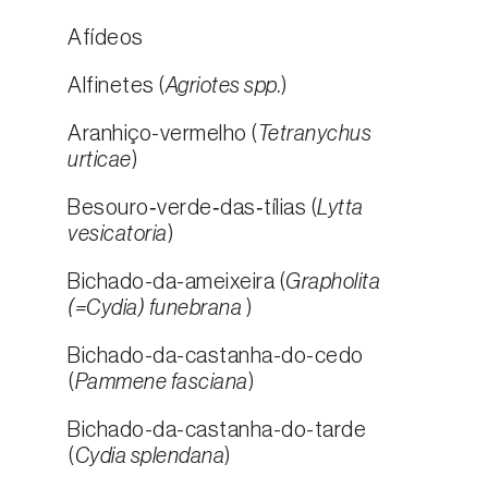
Afídeos
Alfinetes (
Agriotes spp.
)
Aranhiço-vermelho (
Tetranychus
urticae
)
Besouro‑verde‑das‑tílias (
Lytta
vesicatoria
)
Bichado-da-ameixeira (
Grapholita
(=Cydia) funebrana
)
Bichado-da-castanha-do-cedo
(
Pammene fasciana
)
Bichado-da-castanha-do-tarde
(
Cydia splendana
)