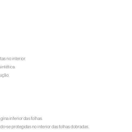
as no interior.
intética.
ução.
na inferior das folhas.
‑se protegidas no interior das folhas dobradas.