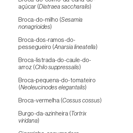
açúcar (
Diatraea saccharalis
)
Broca-do-milho (
Sesamia
nonagrioides
)
Broca-dos-ramos-do-
pessegueiro (
Anarsia lineatella
)
Broca-listrada-do-caule-do-
arroz (
Chilo suppressalis
)
Broca-pequena-do-tomateiro
(
Neoleucinodes elegantalis
)
Broca-vermelha (
Cossus cossus
)
Burgo-da-azinheira (
Tortrix
viridana
)