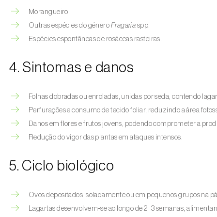
Morangueiro.
Outras espécies do género
Fragaria
spp.
Espécies espontâneas de rosáceas rasteiras.
4. Sintomas e danos
Folhas dobradas ou enroladas, unidas por seda, contendo lagart
Perfurações e consumo de tecido foliar, reduzindo a área fotoss
Danos em flores e frutos jovens, podendo comprometer a prod
Redução do vigor das plantas em ataques intensos.
5. Ciclo biológico
Ovos depositados isoladamente ou em pequenos grupos na pági
Lagartas desenvolvem‑se ao longo de 2–3 semanas, alimentando