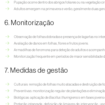
Pupação ocorre dentro dos abrigos foliares ou na vegetação c
Adultos emergem na primavera e verão; geralmente duas gera
6. Monitorização
Observação de folhas dobradas e presença de lagartas no inter
Avaliação de danos em folhas, flores e frutos jovens.
Armadilhas de feromona para deteção de adultos e acompanh
Monitorização frequente em períodos de maior sensibilidade d
7. Medidas de gestão
Culturais: remoção de folhas muito atacadas e destruição de foc
Preventivas: monitorização regular de plantações e eliminaçã
Biológicas: aplicação de
Bacillus thuringiensis
em fases jovens 
Proteção integrada: definição de limiares de intervenção, uso