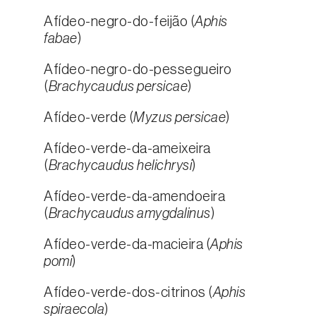
Afídeo-negro-do-feijão (
Aphis
fabae
)
Afídeo-negro-do-pessegueiro
(
Brachycaudus persicae
)
Afídeo-verde (
Myzus persicae
)
Afídeo-verde-da-ameixeira
(
Brachycaudus helichrysi
)
Afídeo-verde-da-amendoeira
(
Brachycaudus amygdalinus
)
Afídeo-verde-da-macieira (
Aphis
pomi
)
Afídeo-verde-dos-citrinos (
Aphis
spiraecola
)