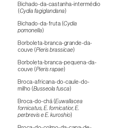
Bichado-da-castanha-intermédio
(
Cydia fagiglandana
)
Bichado-da-fruta (
Cydia
pomonella
)
Borboleta-branca-grande-da-
couve (
Pieris brassicae
)
Borboleta-branca-pequena-da-
couve (
Pieris rapae
)
Broca-africana-do-caule-do-
milho (
Busseola fusca
)
Broca-do-chá (
Euwallacea
fornicatus, E. fornicatior, E.
perbrevis e E. kuroshio
)
Broca-do-colmo-da-cana-de-