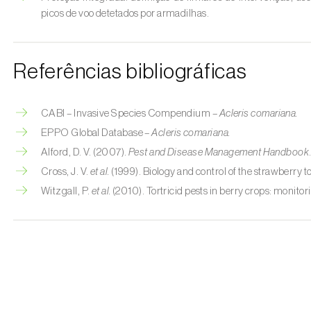
picos de voo detetados por armadilhas.
Referências bibliográficas
CABI – Invasive Species Compendium –
Acleris comariana.
EPPO Global Database –
Acleris comariana.
Alford, D. V. (2007).
Pest and Disease Management Handbook
Cross, J. V.
et al.
(1999). Biology and control of the strawberry to
Witzgall, P.
et al.
(2010). Tortricid pests in berry crops: moni