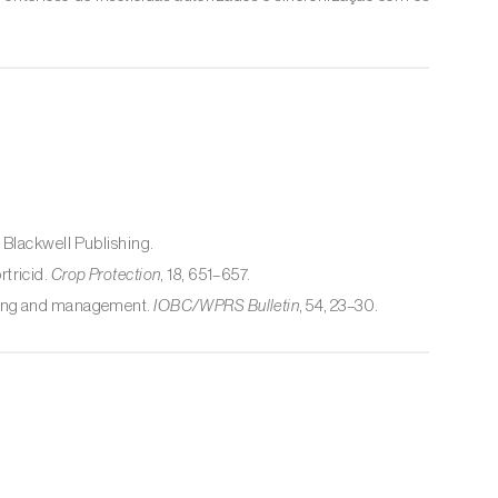
. Blackwell Publishing.
rtricid.
Crop Protection
, 18, 651–657.
toring and management.
IOBC/WPRS Bulletin
, 54, 23–30.