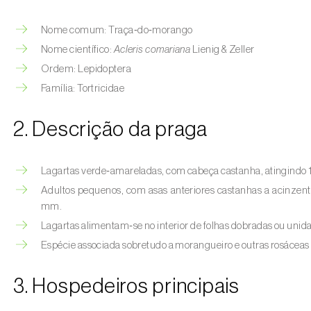
Nome comum: Traça‑do‑morango
Nome científico:
Acleris comariana
Lienig & Zeller
Ordem: Lepidoptera
Família: Tortricidae
2. Descrição da praga
Lagartas verde‑amareladas, com cabeça castanha, atingindo
Adultos pequenos, com asas anteriores castanhas a acinzent
mm.
Lagartas alimentam‑se no interior de folhas dobradas ou unidas
Espécie associada sobretudo a morangueiro e outras rosáceas 
3. Hospedeiros principais