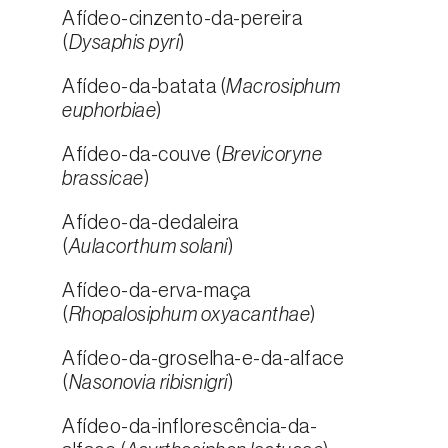
Afídeo-cinzento-da-pereira
(
Dysaphis pyri
)
Afídeo-da-batata (
Macrosiphum
euphorbiae
)
Afídeo-da-couve (
Brevicoryne
brassicae
)
Afídeo-da-dedaleira
(
Aulacorthum solani
)
Afídeo-da-erva-maça
(
Rhopalosiphum oxyacanthae
)
Afídeo-da-groselha-e-da-alface
(
Nasonovia ribisnigri
)
Afídeo-da-inflorescência-da-