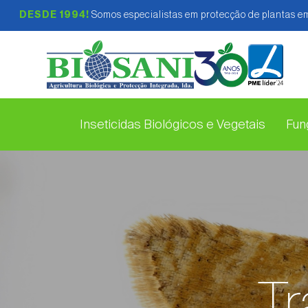
DESDE 1994!
Somos especialistas em protecção de plantas em
Inseticidas Biológicos e Vegetais
Fung
T