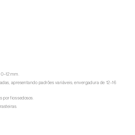
 10–12 mm.
adas, apresentando padrões variáveis; envergadura de 12–16
 por fios sedosos.
rasteiras.