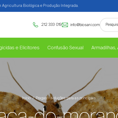
 Agricultura Biológica e Produção Integrada.
212 333 019
info@biosani.com
icidas e Elicitores
Confusão Sexual
Armadilhas,
Início
Pragas - soluções para as principais
raça-do-moran