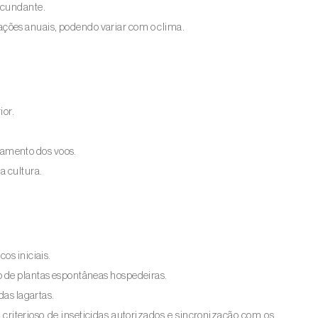
ircundante.
ções anuais, podendo variar com o clima.
ior.
amento dos voos.
a cultura.
os iniciais.
o de plantas espontâneas hospedeiras.
das lagartas.
 criterioso de inseticidas autorizados e sincronização com os