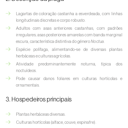
(
Hyalopterus pruni
)
Lagartas de coloração castanha a esverdeada, com linhas
Afídeo-lanígero-das-macieiras (
Eriosoma
longitudinais discretas e corpo robusto.
lanigerum
)
Adultos com asas anteriores castanhas, com padrões
Afídeo-negro-do-feijão (
Aphis fabae
)
irregulares; asas posteriores amarelas com banda marginal
escura, característica distintiva do género
Noctua
.
Afídeo-negro-do-pessegueiro
Espécie polífaga, alimentando‑se de diversas plantas
(
Brachycaudus persicae
)
herbáceas e culturas agrícolas.
Atividade predominantemente noturna, típica dos
Afídeo-verde (
Myzus persicae
)
noctuídeos.
Afídeo-verde-da-ameixeira (
Brachycaudus
Pode causar danos foliares em culturas hortícolas e
helichrysi
)
ornamentais.
Afídeo-verde-da-amendoeira
3. Hospedeiros principais
(
Brachycaudus amygdalinus
)
Plantas herbáceas diversas.
Afídeo-verde-da-macieira (
Aphis pomi
)
Culturas hortícolas (alface, couve, espinafre).