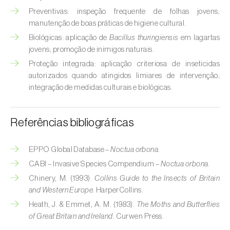
Broca-do-milho (
Sesamia nonagrioides
)
Preventivas: inspeção frequente de folhas jovens;
manutenção de boas práticas de higiene cultural.
Broca-dos-ramos-do-pessegueiro (
Anarsia
Biológicas: aplicação de
Bacillus thuringiensis
em lagartas
lineatella
)
jovens; promoção de inimigos naturais.
Broca-listrada-do-caule-do-arroz (
Chilo
Proteção integrada: aplicação criteriosa de inseticidas
suppressalis
)
autorizados quando atingidos limiares de intervenção;
integração de medidas culturais e biológicas.
Broca-pequena-do-tomateiro
(
Neoleucinodes elegantalis
)
Referências bibliográficas
Broca-vermelha (
Cossus cossus
)
EPPO Global Database –
Noctua orbona.
Burgo-da-azinheira (
Tortrix viridana
)
CABI – Invasive Species Compendium –
Noctua orbona.
Cigarrinha-espumadora (
Philaenus
Chinery, M. (1993).
Collins Guide to the Insects of Britain
spumarius
)
and Western Europe
. HarperCollins.
Heath, J. & Emmet, A. M. (1983).
The Moths and Butterflies
Cigarrinhas (
Jacobiasca lybica, Scaphoideus
of Great Britain and Ireland
. Curwen Press.
titanus e Empoasca spp.
)