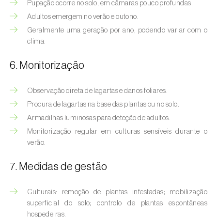
Bichado-da-castanha-intermédio (
Cydia
Pupação ocorre no solo, em câmaras pouco profundas.
fagiglandana
)
Adultos emergem no verão e outono.
Geralmente uma geração por ano, podendo variar com o
Bichado-da-fruta (
Cydia pomonella
)
clima.
Borboleta-branca-grande-da-couve (
Pieris
6. Monitorização
brassicae
)
Borboleta-branca-pequena-da-couve
Observação direta de lagartas e danos foliares.
(
Pieris rapae
)
Procura de lagartas na base das plantas ou no solo.
Armadilhas luminosas para deteção de adultos.
Broca-africana-do-caule-do-milho
Monitorização regular em culturas sensíveis durante o
(
Busseola fusca
)
verão.
Broca-do-chá (
Euwallacea fornicatus, E.
7. Medidas de gestão
fornicatior, E. perbrevis e E. kuroshio
)
Broca-do-colmo-da-cana-de-açúcar
Culturais: remoção de plantas infestadas; mobilização
(
Diatraea saccharalis
)
superficial do solo; controlo de plantas espontâneas
hospedeiras.