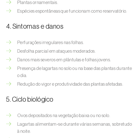
Afídeo-verde-dos-citrinos (
Aphis
Plantas ornamentais.
spiraecola
)
Espécies espontâneas que funcionam como reservatório.
Afídeos
4. Sintomas e danos
Alfinetes (
Agriotes spp.
)
Perfurações irregulares nas folhas.
Aranhiço-vermelho (
Tetranychus urticae
)
Desfolha parcial em ataques moderados.
Danos mais severos em plântulas e folhas jovens.
Besouro‑verde‑das‑tílias (
Lytta vesicatoria
)
Presença de lagartas no solo ou na base das plantas durante
o dia.
Bichado-da-ameixeira (
Grapholita (=Cydia)
funebrana
)
Redução do vigor e produtividade das plantas afetadas.
Bichado-da-castanha-do-cedo (
Pammene
5. Ciclo biológico
fasciana
)
Ovos depositados na vegetação baixa ou no solo.
Bichado-da-castanha-do-tarde (
Cydia
Lagartas alimentam‑se durante várias semanas, sobretudo
splendana
)
à noite.