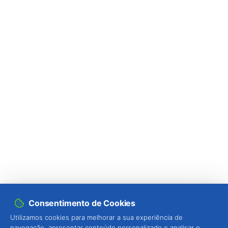
(
Liriomyza sativae
)
Larva-mineira-de-serpentina (
Liriomyza
huidobrensis
)
Larva-mineira-do-espinheiro (
Phyllonorycter
corylifoliella
)
Larva-mineira-dos-citrinos (
Phyllocnistis
citrella
)
Larva-mineira-marmoreada-da-macieira
(
Phyllonorycter blancardella
)
Larva-mineira-sinuosa (
Lyonetia clerkella
)
Locusta / gafanhoto (
Locusta migratoria
)
Consentimento de Cookies
Longicórnio-de-pescoço-vermelho (
Aromia
Utilizamos cookies para melhorar a sua experiência de
bungii
)
navegação, apresentar conteúdo personalizado e analisar o