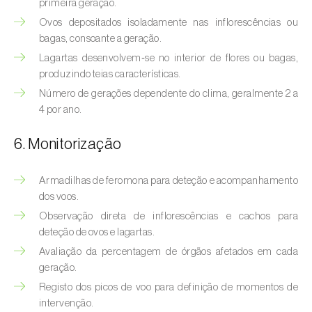
primeira geração.
Bichado-da-castanha-intermédio (
Cydia
fagiglandana
)
Ovos depositados isoladamente nas inflorescências ou
bagas, consoante a geração.
Bichado-da-fruta (
Cydia pomonella
)
Lagartas desenvolvem‑se no interior de flores ou bagas,
produzindo teias características.
Borboleta-branca-grande-da-couve (
Pieris
Número de gerações dependente do clima, geralmente 2 a
brassicae
)
4 por ano.
Borboleta-branca-pequena-da-couve
6. Monitorização
(
Pieris rapae
)
Broca-africana-do-caule-do-milho
Armadilhas de feromona para deteção e acompanhamento
(
Busseola fusca
)
dos voos.
Observação direta de inflorescências e cachos para
Broca-do-chá (
Euwallacea fornicatus, E.
deteção de ovos e lagartas.
fornicatior, E. perbrevis e E. kuroshio
)
Avaliação da percentagem de órgãos afetados em cada
geração.
Broca-do-colmo-da-cana-de-açúcar
Registo dos picos de voo para definição de momentos de
(
Diatraea saccharalis
)
intervenção.