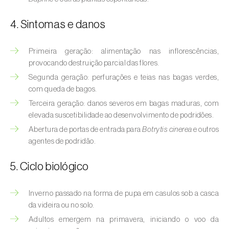
Afídeo-verde-dos-citrinos (
Aphis
spiraecola
)
4. Sintomas e danos
Afídeos
Primeira geração: alimentação nas inflorescências,
Alfinetes (
Agriotes spp.
)
provocando destruição parcial das flores.
Segunda geração: perfurações e teias nas bagas verdes,
Aranhiço-vermelho (
Tetranychus urticae
)
com queda de bagos.
Terceira geração: danos severos em bagas maduras, com
Besouro‑verde‑das‑tílias (
Lytta vesicatoria
)
elevada suscetibilidade ao desenvolvimento de podridões.
Bichado-da-ameixeira (
Grapholita (=Cydia)
Abertura de portas de entrada para
Botrytis cinerea
e outros
funebrana
)
agentes de podridão.
Bichado-da-castanha-do-cedo (
Pammene
5. Ciclo biológico
fasciana
)
Inverno passado na forma de pupa em casulos sob a casca
Bichado-da-castanha-do-tarde (
Cydia
da videira ou no solo.
splendana
)
Adultos emergem na primavera, iniciando o voo da