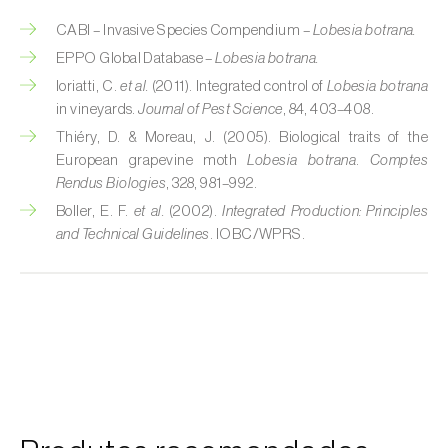
CABI – Invasive Species Compendium –
Lobesia botrana.
Cobrilha-da-cortiça (
Coroebus undatus
)
EPPO Global Database –
Lobesia botrana.
Cochonilha-algodão-da-vinha (
Planococcus
Ioriatti, C.
et al.
(2011). Integrated control of
Lobesia botrana
ficus
)
in vineyards.
Journal of Pest Science
, 84, 403–408.
Thiéry, D. & Moreau, J. (2005). Biological traits of the
Cochonilha-da-amoreira (
Pseudaulacaspis
European grapevine moth
Lobesia botrana
.
Comptes
pentagona
)
Rendus Biologies
, 328, 981–992.
Boller, E. F.
et al.
(2002).
Integrated Production: Principles
Cochonilha-de-cauda-comprida
and Technical Guidelines
. IOBC/WPRS.
(
Pseudococcus longispinus
)
Cochonilha-de-Comstock (
Pseudococcus
comstocki
)
Cochonilha-de-São-José (
Quadraspidiotus
(= Diaspidiotus) perniciosus
)
Cochonilha-dos-citrinos (
Planococcus citri
)