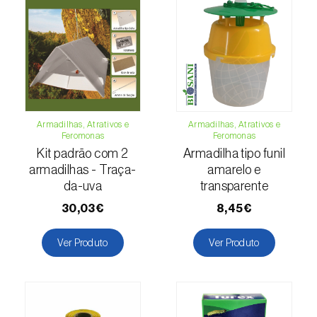
(=Xanthogaleruca) luteola
)
Escaravelho-da-framboesa (
Byturus spp.
)
Escaravelho-da-nogueira (
Pityophthorus
juglandis
)
Escaravelho-grande-da-casca-do-larício
Armadilhas, Atrativos e
Armadilhas, Atrativos e
(
Ips cembrae
)
Feromonas
Feromonas
Kit padrão com 2
Armadilha tipo funil
Escaravelho-gravador (
Ips acuminatus
)
armadilhas - Traça-
amarelo e
da-uva
transparente
Escaravelho-japonês (
Popillia japonica
)
30,03€
8,45€
Escaravelho-oriental (
Exomala (=Anomala)
orientalis
)
Ver Produto
Ver Produto
Escaravelho-rosado-esmeralda
(
Cneorhinus serranoi
)