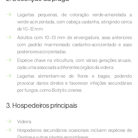
(
Hyalopterus pruni
)
Lagartas pequenas, de coloração verde‑amarelada a
Afídeo-lanígero-das-macieiras (
Eriosoma
verde‑acinzentada, com cabeça castanha, atingindo cerca
lanigerum
)
de 10–12 mm.
Afídeo-negro-do-feijão (
Aphis fabae
)
Adultos com 10–13 mm de envergadura, asas anteriores
com padrão marmoreado castanho‑acinzentado e asas
Afídeo-negro-do-pessegueiro
posteriores acinzentadas.
(
Brachycaudus persicae
)
Espécie chave na viticultura, com várias gerações anuais,
cada uma associada a diferentes órgãos da videira.
Afídeo-verde (
Myzus persicae
)
Lagartas alimentam‑se de flores e bagas, podendo
provocar danos diretos e favorecer infeções secundárias
Afídeo-verde-da-ameixeira (
Brachycaudus
por fungos, como
Botrytis cinerea
.
helichrysi
)
3. Hospedeiros principais
Afídeo-verde-da-amendoeira
(
Brachycaudus amygdalinus
)
Videira.
Afídeo-verde-da-macieira (
Aphis pomi
)
Hospedeiros secundários ocasionais incluem espécies de
Daphne
e outras plantas espontâneas.