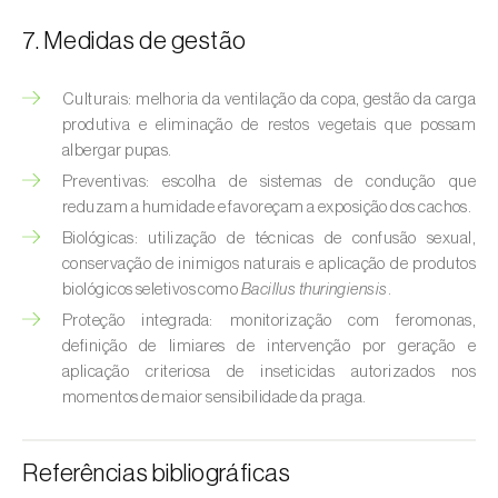
Broca-do-milho (
Sesamia nonagrioides
)
7. Medidas de gestão
Broca-dos-ramos-do-pessegueiro (
Anarsia
lineatella
)
Culturais: melhoria da ventilação da copa, gestão da carga
produtiva e eliminação de restos vegetais que possam
Broca-listrada-do-caule-do-arroz (
Chilo
albergar pupas.
suppressalis
)
Preventivas: escolha de sistemas de condução que
reduzam a humidade e favoreçam a exposição dos cachos.
Broca-pequena-do-tomateiro
(
Neoleucinodes elegantalis
)
Biológicas: utilização de técnicas de confusão sexual,
conservação de inimigos naturais e aplicação de produtos
Broca-vermelha (
Cossus cossus
)
biológicos seletivos como
Bacillus thuringiensis
.
Proteção integrada: monitorização com feromonas,
Burgo-da-azinheira (
Tortrix viridana
)
definição de limiares de intervenção por geração e
aplicação criteriosa de inseticidas autorizados nos
Cigarrinha-espumadora (
Philaenus
momentos de maior sensibilidade da praga.
spumarius
)
Cigarrinhas (
Jacobiasca lybica, Scaphoideus
Referências bibliográficas
titanus e Empoasca spp.
)