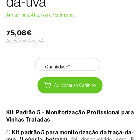
da-uva
Armadilhas, Atrativos e Feromonas
75,08€
Acresce 6% de IVA
Quantidade*
Adicionar ao Carrinho
Kit Padrão 5 - Monitorização Profissional para
Vinhas Tratadas
O
Kit padrão 5 para monitorização da traça-da-
uva (
Lobesia botrana
)
foi desenvolvido com
5