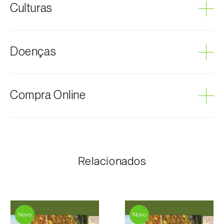
Culturas
Vinha
Doenças
Podridão cinzenta
Compra Online
Os produtos Biosani podem ser encomendados via
internet, através do carrinho de compras em cada
página.
Relacionados
O valor dos portes é personalizado ao cliente,
conforme necessidade e valor mais económico. Após
receber a encomenda, a Biosani contacta o cliente o
mais brevemente possível com informação referente
ao valor total da encomenda e dados para
Novo
Novo