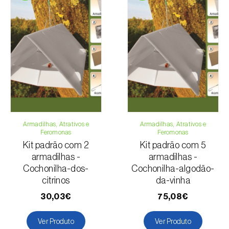
pagamento.
Para qualquer dúvida, contacte-nos:
Telefone:
212 333 019
Email:
info@biosani.com
Formulário de contacto
Armadilhas, Atrativos e
Armadilhas, Atrativos e
Feromonas
Feromonas
Kit padrão com 2
Kit padrão com 5
armadilhas -
armadilhas -
Cochonilha-dos-
Cochonilha-algodão-
citrinos
da-vinha
30,03€
75,08€
Ver Produto
Ver Produto