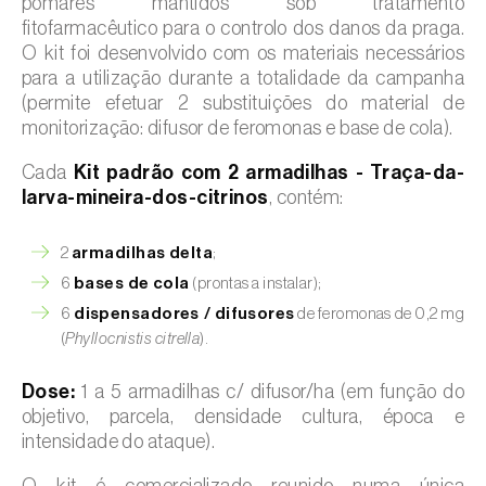
pomares mantidos sob tratamento
fitofarmacêutico para o controlo dos danos da praga.
O kit foi desenvolvido com os materiais necessários
para a utilização durante a totalidade da campanha
(permite efetuar 2 substituições do material de
monitorização: difusor de feromonas e base de cola).
Cada
Kit padrão com 2 armadilhas - Traça-da-
larva-mineira-dos-citrinos
, contém:
2
armadilhas delta
;
6
bases de cola
(prontas a instalar);
6
dispensadores / difusores
de feromonas de 0,2 mg
(
Phyllocnistis citrella
).
Dose:
1 a 5 armadilhas c/ difusor/ha (em função do
objetivo, parcela, densidade cultura, época e
intensidade do ataque).
O kit é comercializado reunido numa única