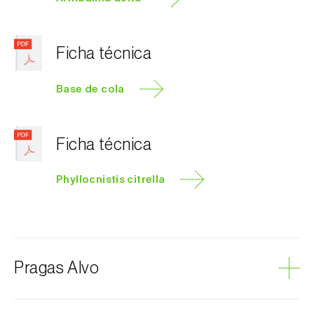
Ficha técnica
Base de cola
Ficha técnica
Phyllocnistis citrella
Pragas Alvo
Larva-mineira-dos-citrinos