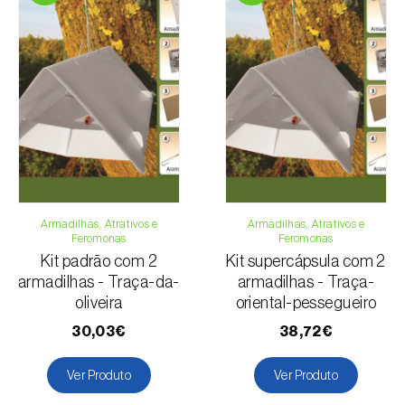
pagamento.
Para qualquer dúvida, contacte-nos:
Telefone:
212 333 019
Email:
info@biosani.com
Formulário de contacto
Armadilhas, Atrativos e
Armadilhas, Atrativos e
Feromonas
Feromonas
Kit padrão com 2
Kit supercápsula com 2
armadilhas - Traça-da-
armadilhas - Traça-
oliveira
oriental-pessegueiro
30,03€
38,72€
Ver Produto
Ver Produto