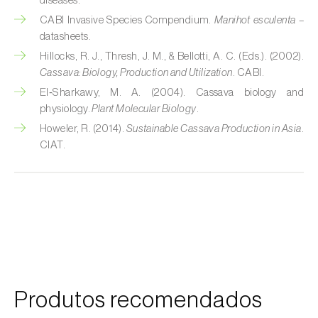
diseases.
CABI Invasive Species Compendium.
Manihot esculenta
–
Courgette (
Cucurbita pepo
)
datasheets.
Hillocks, R. J., Thresh, J. M., & Bellotti, A. C. (Eds.). (2002).
Couve (
Brassica oleracea
)
Cassava: Biology, Production and Utilization
. CABI.
Craveiro (
Dianthus caryophyllus
)
El‑Sharkawy, M. A. (2004). Cassava biology and
physiology.
Plant Molecular Biology
.
Crisântemo (
Chrysanthemum spp.
)
Howeler, R. (2014).
Sustainable Cassava Production in Asia
.
CIAT.
Damasqueiro / Alperce (
Prunus armeniaca
)
Diospireiro (
Diospyros spp.
)
Dracena (
Dracaena spp.
)
Endívia (
Cichorium intybus
)
Ervilha (
Pisum sativum
)
Produtos recomendados
Espargo (
Asparagus officinalis
)