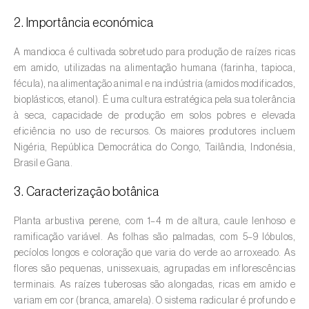
2. Importância económica
Amieiro (
Alnus glutinosa
)
A mandioca é cultivada sobretudo para produção de raízes ricas
Amoreira (
Morus spp.
)
em amido, utilizadas na alimentação humana (farinha, tapioca,
fécula), na alimentação animal e na indústria (amidos modificados,
Ananás / Abacaxi (
Ananas comosus
)
bioplásticos, etanol). É uma cultura estratégica pela sua tolerância
à seca, capacidade de produção em solos pobres e elevada
Anona (
Annona spp.
)
eficiência no uso de recursos. Os maiores produtores incluem
Áreas não cultivadas (
-
)
Nigéria, República Democrática do Congo, Tailândia, Indonésia,
Brasil e Gana.
Aromáticas, condimentares e medicinais
3. Caracterização botânica
(
Coriandrum, Petroselinum, Mentha, Ocimum,
Artemisia, Foeniculum, Laurus, Majorana,
Planta arbustiva perene, com 1–4 m de altura, caule lenhoso e
Melissa, Pimpinella, Rosmarinus e outras
)
ramificação variável. As folhas são palmadas, com 5–9 lóbulos,
pecíolos longos e coloração que varia do verde ao arroxeado. As
Arroz (
Oryza spp.
)
flores são pequenas, unissexuais, agrupadas em inflorescências
terminais. As raízes tuberosas são alongadas, ricas em amido e
Aveia (
Avena sativa
)
variam em cor (branca, amarela). O sistema radicular é profundo e