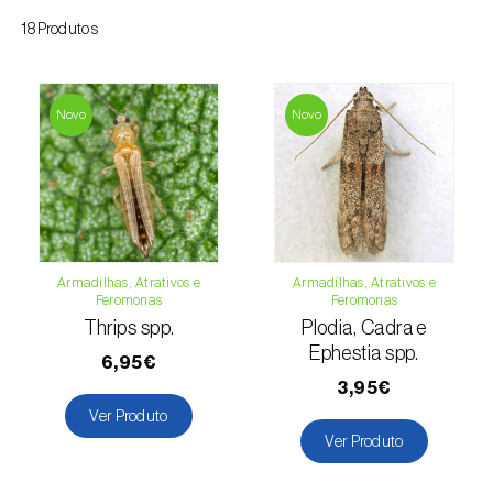
18Produtos
Espinafre (
Spinacia oleracea
)
Fava (
Vicia faba
)
Novo
Novo
Feijão-comum (
Phaseolus vulgaris
)
Feijão-frade (
Vigna spp.
)
Feijoa (
Feijoa sellowiana
)
Figueira (
Ficus carica
)
Armadilhas, Atrativos e
Armadilhas, Atrativos e
Feromonas
Feromonas
Framboesa (
Rubus idaeus
)
Thrips spp.
Plodia, Cadra e
Ephestia spp.
6,95€
Framboesa preta (
Rubus occidentalis
)
3,95€
Ver Produto
Freixo (
Fraxinus spp.
)
Ver Produto
Gerbera (
Gerbera
)