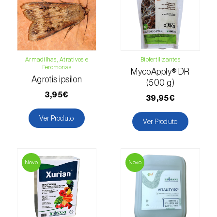
Lentilha (
Lens culinaris
)
Levístico (
Levisticum officinale
)
Armadilhas, Atrativos e
Biofertilizantes
Lichia (
Litchi chinensis
)
Feromonas
MycoApply® DR
Agrotis ipsilon
(500 g)
Limão (
Citrus limon
)
3,95€
39,95€
Linho (
Linum usitatissimum
)
Ver Produto
Ver Produto
Loureiro (
Laurus nobilis
)
Lulo / Naranjilla (
Solanum quitoense
)
Novo
Novo
Lúpulo (
Humulus lupulus
)
Luzerna / Alfafa (
Medicago sativa
)
Macadamia (
Macadamia spp.
)