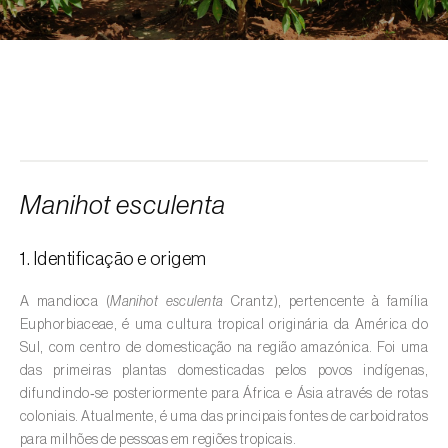
Alcarávia (
Carum carvi
)
Alface (
Lactuca sativa
)
Alfarrobeira (
Ceratonia siliqua
)
Algodoeiro (
Gossypium spp.
)
Alho (
Allium sativum
)
Manihot esculenta
Alho-francês (
Allium porrum
)
1. Identificação e origem
Ambientes aquáticos (
Pântanos, lagoas,
valas, canais, açudes, barragens e estações
A mandioca (
Manihot esculenta
Crantz), pertencente à família
de tratamento de águas residuais
)
Euphorbiaceae, é uma cultura tropical originária da América do
Sul, com centro de domesticação na região amazónica. Foi uma
Ameixeira (
Prunus domestica L.
)
das primeiras plantas domesticadas pelos povos indígenas,
difundindo‑se posteriormente para África e Ásia através de rotas
Amendoeira (
Prunus dulcis
)
coloniais. Atualmente, é uma das principais fontes de carboidratos
para milhões de pessoas em regiões tropicais.
Amendoim (
Arachis hypogaea
)