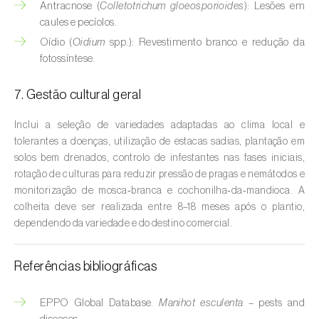
Cebola (
Allium cepa
)
Antracnose (
Colletotrichum gloeosporioides
): Lesões em
caules e pecíolos.
Cedro (
Cedrus spp.
)
Oídio (
Oidium
spp.): Revestimento branco e redução da
fotossíntese.
Cenoura (
Daucus carota
)
7. Gestão cultural geral
Centeio (
Secale cereale
)
Inclui a seleção de variedades adaptadas ao clima local e
Cerejeira (
Prunus avium L.
)
tolerantes a doenças, utilização de estacas sadias, plantação em
Cevada (
Hordeum vulgare
)
solos bem drenados, controlo de infestantes nas fases iniciais,
rotação de culturas para reduzir pressão de pragas e nemátodos e
Cherovia / Pastinaca (
Pastinaca sativa
)
monitorização de mosca‑branca e cochonilha‑da‑mandioca. A
colheita deve ser realizada entre 8–18 meses após o plantio,
Chicória (
Cichorium spp.
)
dependendo da variedade e do destino comercial.
Citrinos (
Citrus spp.
)
Referências bibliográficas
Colza (
Brassica napus
)
EPPO Global Database.
Manihot esculenta
– pests and
Coqueiro (
Cocos nucifera
)