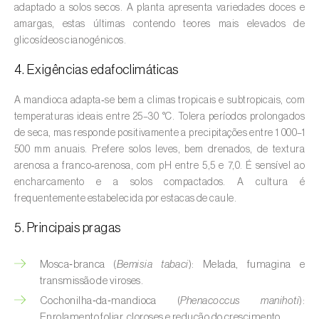
adaptado a solos secos. A planta apresenta variedades doces e
Aveleira (
Corylus avellana L.
)
amargas, estas últimas contendo teores mais elevados de
Azinheira (
Quercus ilex e Quercus
glicosídeos cianogénicos.
rotundifolia
)
4. Exigências edafoclimáticas
Banana (
Musa spp.
)
A mandioca adapta‑se bem a climas tropicais e subtropicais, com
temperaturas ideais entre 25–30 °C. Tolera períodos prolongados
Batata (
Solanum tuberosum
)
de seca, mas responde positivamente a precipitações entre 1 000–1
500 mm anuais. Prefere solos leves, bem drenados, de textura
Batata-doce (
Ipomoea batatas
)
arenosa a franco‑arenosa, com pH entre 5,5 e 7,0. É sensível ao
encharcamento e a solos compactados. A cultura é
Begónia (
Hillebrandia sandwicensis e
frequentemente estabelecida por estacas de caule.
Begonia spp.
)
5. Principais pragas
Beringela (
Solanum melongena
)
Beterraba (
Beta spp.
)
Mosca‑branca (
Bemisia tabaci
): Melada, fumagina e
transmissão de viroses.
Bétula (
Betula spp.
)
Cochonilha‑da‑mandioca (
Phenacoccus manihoti
):
Enrolamento foliar, cloroses e redução do crescimento.