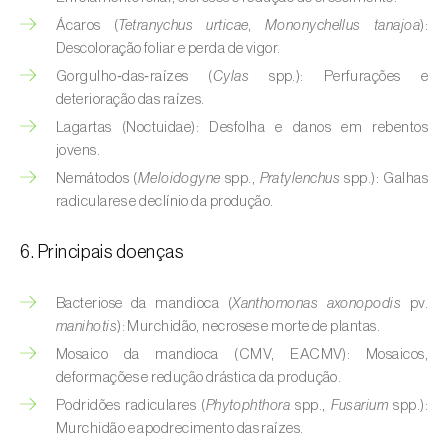
Buxo (
Buxus sempervirens L.
)
Ácaros (
Tetranychus urticae
,
Mononychellus tanajoa
):
Descoloração foliar e perda de vigor.
Cacaueiro (
Theobroma cacao
)
Gorgulho‑das‑raízes (
Cylas
spp.): Perfurações e
Cafeeiro (
Coffea spp.
)
deterioração das raízes.
Lagartas (Noctuidae): Desfolha e danos em rebentos
Cajueiro (
Anacardium occidentale
)
jovens.
Nemátodos (
Meloidogyne
spp.,
Pratylenchus
spp.): Galhas
Cana-de-açúcar (
Saccharum spp.
)
radiculares e declínio da produção.
Cânhamo / Canábis (
Cannabis sativa
)
6. Principais doenças
Carambola (
Averrhoa carambola
)
Bacteriose da mandioca (
Xanthomonas axonopodis
pv.
Carpino-europeu (
Carpinus betulus
)
manihotis
): Murchidão, necroses e morte de plantas.
Mosaico da mandioca (CMV, EACMV): Mosaicos,
Carvalhos (
Quercus spp. e Fagus spp.
)
deformações e redução drástica da produção.
Castanheiro (
Castanea sativa
)
Podridões radiculares (
Phytophthora
spp.,
Fusarium
spp.):
Murchidão e apodrecimento das raízes.