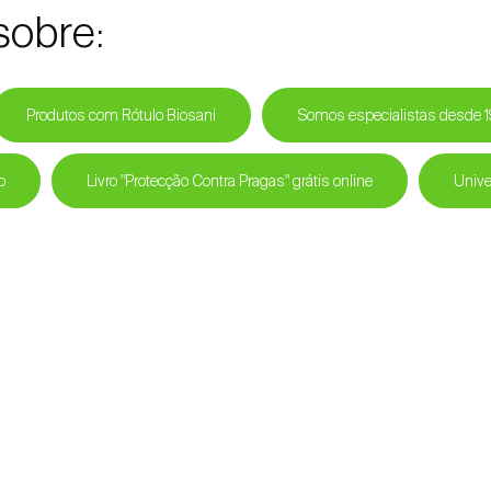
sobre:
Produtos com Rótulo Biosani
Somos especialistas desde 
o
Livro "Protecção Contra Pragas" grátis online
Unive