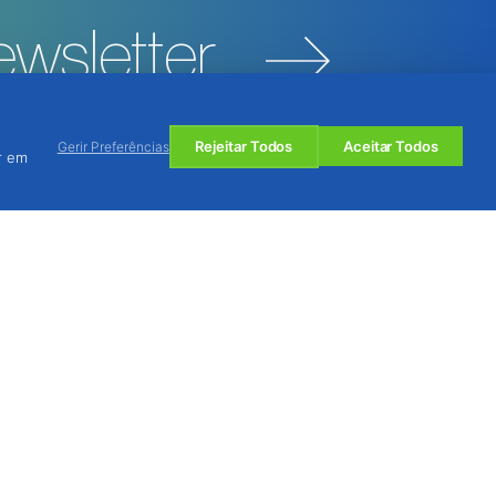
wsletter
Rejeitar Todos
Aceitar Todos
Gerir Preferências
r em