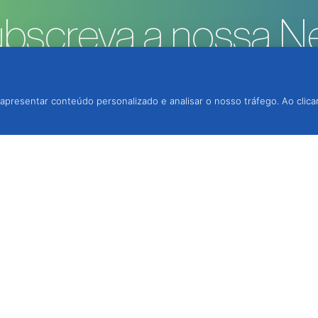
bscreva a nossa Ne
apresentar conteúdo personalizado e analisar o nosso tráfego. Ao clica
rotecção Integrada, Lda.
, 2950-354 Palmela,
 via contacto telefónico,
3h e das 14h às 18h.
ede fixa nacional)
015
(chamada p/ rede móvel