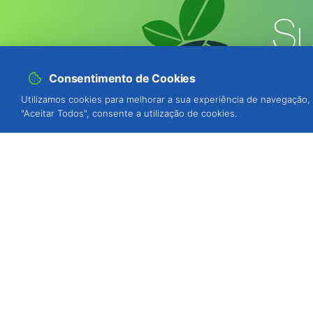
Su
Consentimento de Cookies
Utilizamos cookies para melhorar a sua experiência de navegação, 
"Aceitar Todos", consente a utilização de cookies.
BIOSANI - Agricultura Biológica e P
Quinta de São Brás, Serra do Louro
Portugal
ver mapa
Estamos disponíveis para o atender,
de segunda a sexta-feira das 9h às 1
Tel.: (+351) 212 333 019
(chamada p/ r
WhatsApp / Telm.: (+351) 964 880 