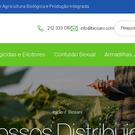
 Agricultura Biológica e Produção Integrada.
212 333 019
info@biosani.com
icidas e Elicitores
Confusão Sexual
Armadilhas,
Início
Biosani
ossos Distribui