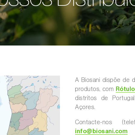
A Biosani dispõe de d
produtos, com
Rótulo
distritos de Portuga
Açores.
Contacte-nos (te
info@biosani.com