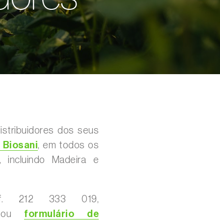
istribuidores dos seus
 Biosani
, em todos os
l, incluindo Madeira e
lef. 212 333 019,
ou
formulário de