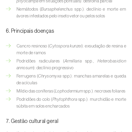
pityocampa
em situações pontuais): desfolha parcial
Buxo (
Buxus sempervirens L.
)
Nemátodos (
Bursaphelenchus
spp.): declínio e morte em
Cacaueiro (
Theobroma cacao
)
ávores infestados pelo inseto vetor ou pelos solos
Cafeeiro (
Coffea spp.
)
6. Principais doenças
Cajueiro (
Anacardium occidentale
)
Cancro resinoso (
Cytospora kunzei
): exsudação de resina e
morte de ramos
Cana-de-açúcar (
Saccharum spp.
)
Podridões radiculares (
Armillaria
spp.,
Heterobasidion
Cânhamo / Canábis (
Cannabis sativa
)
annosum
): declínio progressivo
Ferrugens (
Chrysomyxa
spp.): manchas amarelas e queda
Carambola (
Averrhoa carambola
)
de acículas
Míldio das coníferas (
Lophodermium
spp.): necroses foliares
Carpino-europeu (
Carpinus betulus
)
Podridões do colo (
Phytophthora
spp.): murchidão e morte
súbita em solos encharcados
Carvalhos (
Quercus spp. e Fagus spp.
)
Castanheiro (
Castanea sativa
)
7. Gestão cultural geral