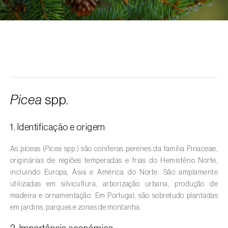
Alcarávia (
Carum carvi
)
Alface (
Lactuca sativa
)
Alfarrobeira (
Ceratonia siliqua
)
Algodoeiro (
Gossypium spp.
)
Alho (
Allium sativum
)
Picea
spp.
Alho-francês (
Allium porrum
)
1. Identificação e origem
Ambientes aquáticos (
Pântanos, lagoas,
valas, canais, açudes, barragens e estações
As píceas (
Picea
spp.) são coníferas perenes da família Pinaceae,
de tratamento de águas residuais
)
originárias de regiões temperadas e frias do Hemisfério Norte,
incluindo Europa, Ásia e América do Norte. São amplamente
Ameixeira (
Prunus domestica L.
)
utilizadas em silvicultura, arborização urbana, produção de
madeira e ornamentação. Em Portugal, são sobretudo plantadas
Amendoeira (
Prunus dulcis
)
em jardins, parques e zonas de montanha.
Amendoim (
Arachis hypogaea
)