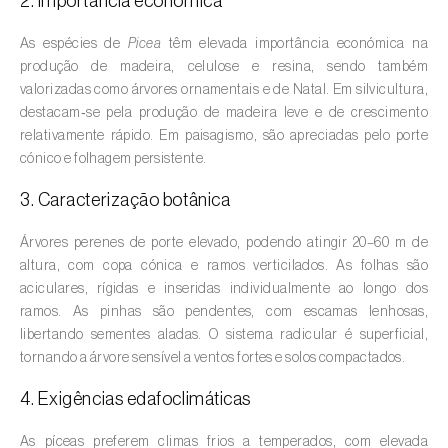
2. Importância económica
Amieiro (
Alnus glutinosa
)
As espécies de
Picea
têm elevada importância económica na
produção de madeira, celulose e resina, sendo também
Amoreira (
Morus spp.
)
valorizadas como árvores ornamentais e de Natal. Em silvicultura,
destacam‑se pela produção de madeira leve e de crescimento
Ananás / Abacaxi (
Ananas comosus
)
relativamente rápido. Em paisagismo, são apreciadas pelo porte
cónico e folhagem persistente.
Anona (
Annona spp.
)
3. Caracterização botânica
Áreas não cultivadas (
-
)
Árvores perenes de porte elevado, podendo atingir 20–60 m de
Aromáticas, condimentares e medicinais
altura, com copa cónica e ramos verticilados. As folhas são
(
Coriandrum, Petroselinum, Mentha, Ocimum,
aciculares, rígidas e inseridas individualmente ao longo dos
Artemisia, Foeniculum, Laurus, Majorana,
ramos. As pinhas são pendentes, com escamas lenhosas,
Melissa, Pimpinella, Rosmarinus e outras
)
libertando sementes aladas. O sistema radicular é superficial,
tornando a árvore sensível a ventos fortes e solos compactados.
Arroz (
Oryza spp.
)
4. Exigências edafoclimáticas
Aveia (
Avena sativa
)
As píceas preferem climas frios a temperados, com elevada