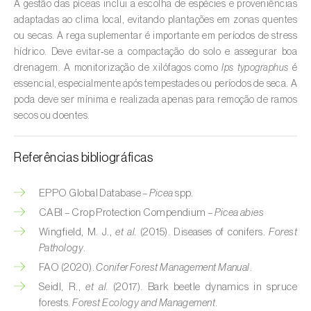
Cebola (
Allium cepa
)
A gestão das píceas inclui a escolha de espécies e proveniências
adaptadas ao clima local, evitando plantações em zonas quentes
Cedro (
Cedrus spp.
)
ou secas. A rega suplementar é importante em períodos de stress
hídrico. Deve evitar‑se a compactação do solo e assegurar boa
Cenoura (
Daucus carota
)
drenagem. A monitorização de xilófagos como
Ips typographus
é
essencial, especialmente após tempestades ou períodos de seca. A
Centeio (
Secale cereale
)
poda deve ser mínima e realizada apenas para remoção de ramos
secos ou doentes.
Cerejeira (
Prunus avium L.
)
Cevada (
Hordeum vulgare
)
Referências bibliográficas
Cherovia / Pastinaca (
Pastinaca sativa
)
EPPO Global Database –
Picea
spp.
CABI – Crop Protection Compendium –
Picea abies
Chicória (
Cichorium spp.
)
Wingfield, M. J.,
et al.
(2015). Diseases of conifers.
Forest
Citrinos (
Citrus spp.
)
Pathology
.
FAO (2020).
Conifer Forest Management Manual
.
Colza (
Brassica napus
)
Seidl, R.,
et al.
(2017). Bark beetle dynamics in spruce
forests.
Forest Ecology and Management
.
Coqueiro (
Cocos nucifera
)