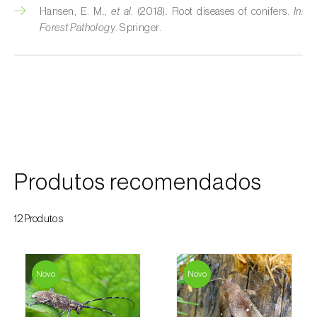
Hansen, E. M.,
et al.
(2018). Root diseases of conifers.
In:
Courgette (
Cucurbita pepo
)
Forest Pathology
. Springer.
Couve (
Brassica oleracea
)
Craveiro (
Dianthus caryophyllus
)
Crisântemo (
Chrysanthemum spp.
)
Damasqueiro / Alperce (
Prunus armeniaca
)
Produtos recomendados
Diospireiro (
Diospyros spp.
)
Dracena (
Dracaena spp.
)
12Produtos
Endívia (
Cichorium intybus
)
Novo
Novo
Ervilha (
Pisum sativum
)
Espargo (
Asparagus officinalis
)