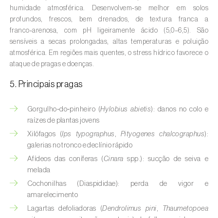
Aveleira (
Corylus avellana L.
)
humidade atmosférica. Desenvolvem‑se melhor em solos
profundos, frescos, bem drenados, de textura franca a
Azinheira (
Quercus ilex e Quercus
franco‑arenosa, com pH ligeiramente ácido (5,0–6,5). São
rotundifolia
)
sensíveis a secas prolongadas, altas temperaturas e poluição
atmosférica. Em regiões mais quentes, o stress hídrico favorece o
Banana (
Musa spp.
)
ataque de pragas e doenças.
Batata (
Solanum tuberosum
)
5. Principais pragas
Batata-doce (
Ipomoea batatas
)
Gorgulho‑do‑pinheiro (
Hylobius abietis
): danos no colo e
raízes de plantas jovens
Begónia (
Hillebrandia sandwicensis e
Xilófagos (
Ips typographus
,
Pityogenes chalcographus
):
Begonia spp.
)
galerias no tronco e declínio rápido
Beringela (
Solanum melongena
)
Afídeos das coníferas (
Cinara
spp.): sucção de seiva e
melada
Beterraba (
Beta spp.
)
Cochonilhas (Diaspididae): perda de vigor e
amarelecimento
Bétula (
Betula spp.
)
Lagartas defoliadoras (
Dendrolimus pini
,
Thaumetopoea