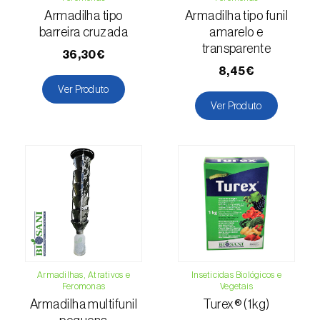
Armadilha tipo
Armadilha tipo funil
Lentilha (
Lens culinaris
)
barreira cruzada
amarelo e
transparente
36,30€
Levístico (
Levisticum officinale
)
8,45€
Ver Produto
Lichia (
Litchi chinensis
)
Ver Produto
Limão (
Citrus limon
)
Linho (
Linum usitatissimum
)
Loureiro (
Laurus nobilis
)
Lulo / Naranjilla (
Solanum quitoense
)
Lúpulo (
Humulus lupulus
)
Armadilhas, Atrativos e
Inseticidas Biológicos e
Luzerna / Alfafa (
Medicago sativa
)
Feromonas
Vegetais
Armadilha multifunil
Turex® (1kg)
Macadamia (
Macadamia spp.
)