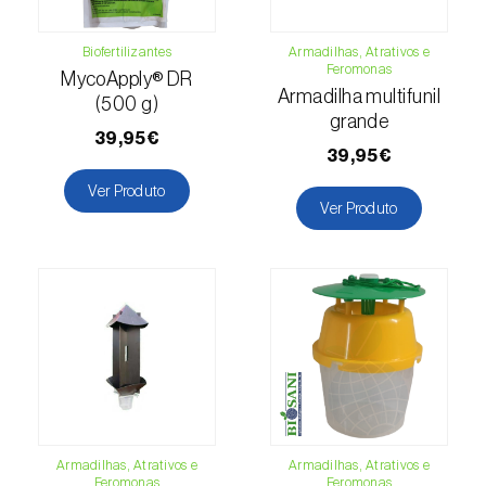
Girassol (
Helianthus annuus
)
Biofertilizantes
Armadilhas, Atrativos e
Feromonas
Goiabeira (
Psidium guajava
)
MycoApply® DR
Armadilha multifunil
(500 g)
Grão-de-bico (
Cicer arietinum
)
grande
39,95€
39,95€
Groselheira (
Ribes uva-crispa
)
Ver Produto
Ver Produto
Groselheira-preta (
Ribes nigrum
)
Inhame / Taro (
Colocasia spp., Dioscorea
spp., Alocasia spp. e Xanthosoma spp.
)
Jasmim (
Jasminum officinale
)
Jiloeiro (
Solanum aethiopicum
)
Kiwi (
Actinidia deliciosa
)
Armadilhas, Atrativos e
Armadilhas, Atrativos e
Larício / Lariço (
Larix spp.
)
Feromonas
Feromonas