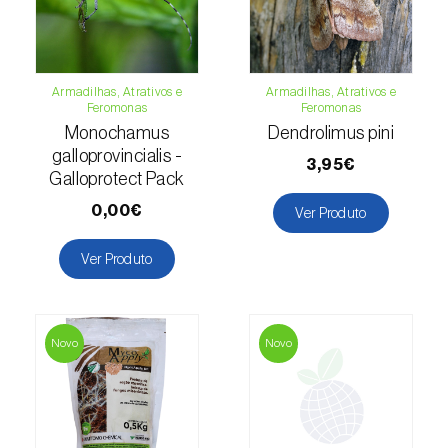
Espinafre (
Spinacia oleracea
)
Fava (
Vicia faba
)
Armadilhas, Atrativos e
Armadilhas, Atrativos e
Feromonas
Feromonas
Feijão-comum (
Phaseolus vulgaris
)
Monochamus
Dendrolimus pini
galloprovincialis -
Feijão-frade (
Vigna spp.
)
3,95€
Galloprotect Pack
Feijoa (
Feijoa sellowiana
)
0,00€
Ver Produto
Figueira (
Ficus carica
)
Ver Produto
Framboesa (
Rubus idaeus
)
Framboesa preta (
Rubus occidentalis
)
Novo
Novo
Freixo (
Fraxinus spp.
)
Gerbera (
Gerbera
)