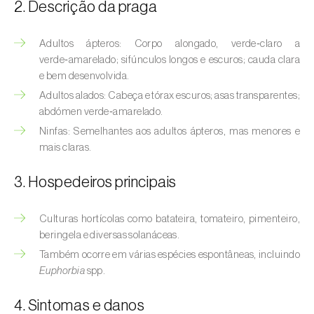
(
Hyalopterus pruni
)
2. Descrição da praga
Afídeo-lanígero-das-macieiras (
Eriosoma
Adultos ápteros: Corpo alongado, verde‑claro a
lanigerum
)
verde‑amarelado; sifúnculos longos e escuros; cauda clara
e bem desenvolvida.
Afídeo-negro-do-feijão (
Aphis fabae
)
Adultos alados: Cabeça e tórax escuros; asas transparentes;
abdómen verde‑amarelado.
Afídeo-negro-do-pessegueiro
(
Brachycaudus persicae
)
Ninfas: Semelhantes aos adultos ápteros, mas menores e
mais claras.
Afídeo-verde (
Myzus persicae
)
3. Hospedeiros principais
Afídeo-verde-da-ameixeira (
Brachycaudus
helichrysi
)
Culturas hortícolas como batateira, tomateiro, pimenteiro,
beringela e diversas solanáceas.
Afídeo-verde-da-amendoeira
Também ocorre em várias espécies espontâneas, incluindo
(
Brachycaudus amygdalinus
)
Euphorbia
spp.
Afídeo-verde-da-macieira (
Aphis pomi
)
4. Sintomas e danos