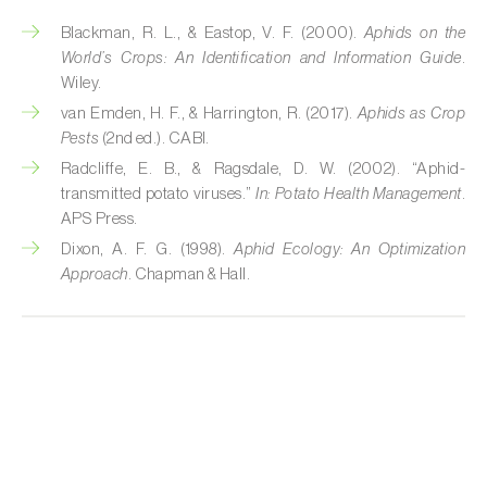
Broca-do-milho (
Sesamia nonagrioides
)
Blackman, R. L., & Eastop, V. F. (2000).
Aphids on the
World’s Crops: An Identification and Information Guide
.
Broca-dos-ramos-do-pessegueiro (
Anarsia
Wiley.
lineatella
)
van Emden, H. F., & Harrington, R. (2017).
Aphids as Crop
Broca-listrada-do-caule-do-arroz (
Chilo
Pests
(2nd ed.). CABI.
suppressalis
)
Radcliffe, E. B., & Ragsdale, D. W. (2002). “Aphid-
transmitted potato viruses.”
In:
Potato Health Management
.
Broca-pequena-do-tomateiro
APS Press.
(
Neoleucinodes elegantalis
)
Dixon, A. F. G. (1998).
Aphid Ecology: An Optimization
Approach
. Chapman & Hall.
Broca-vermelha (
Cossus cossus
)
Burgo-da-azinheira (
Tortrix viridana
)
Cigarrinha-espumadora (
Philaenus
spumarius
)
Cigarrinhas (
Jacobiasca lybica, Scaphoideus
titanus e Empoasca spp.
)