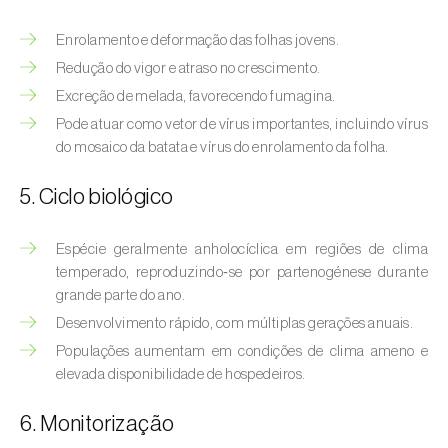
Afídeo-verde-dos-citrinos (
Aphis
spiraecola
)
Enrolamento e deformação das folhas jovens.
Redução do vigor e atraso no crescimento.
Afídeos
Excreção de melada, favorecendo fumagina.
Alfinetes (
Agriotes spp.
)
Pode atuar como vetor de vírus importantes, incluindo vírus
do mosaico da batata e vírus do enrolamento da folha.
Aranhiço-vermelho (
Tetranychus urticae
)
5. Ciclo biológico
Besouro‑verde‑das‑tílias (
Lytta vesicatoria
)
Bichado-da-ameixeira (
Grapholita (=Cydia)
Espécie geralmente anholocíclica em regiões de clima
temperado, reproduzindo‑se por partenogénese durante
funebrana
)
grande parte do ano.
Bichado-da-castanha-do-cedo (
Pammene
Desenvolvimento rápido, com múltiplas gerações anuais.
fasciana
)
Populações aumentam em condições de clima ameno e
elevada disponibilidade de hospedeiros.
Bichado-da-castanha-do-tarde (
Cydia
splendana
)
6. Monitorização