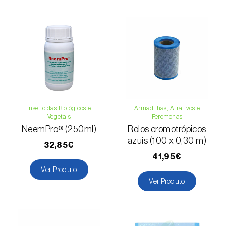
Cochonilha-obscura (
Pseudococcus viburni
)
Cochonilha-vermelha-dos-citrinos
(
Aonidiella aurantii
)
Cochonilhas
Coleópteros de grandes dimensões
Coleópteros de pequenas dimensões
Inseticidas Biológicos e
Armadilhas, Atrativos e
Vegetais
Feromonas
NeemPro® (250ml)
Rolos cromotrópicos
Drosófila-da-asa-manchada (
Drosophila
azuis (100 x 0,30 m)
suzukii
)
32,85€
41,95€
Escaravelho / Gorgulho-vermelho-das-
Ver Produto
palmeiras (
Rhynchophorus ferrugineus
)
Ver Produto
Escaravelho-da-agave (
Scyphophorus
acupunctatus
)