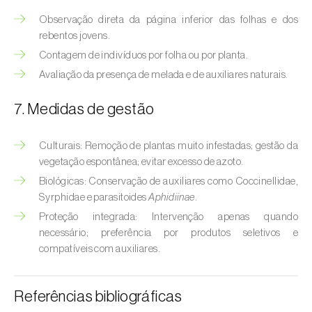
Bichado-da-castanha-intermédio (
Cydia
Observação direta da página inferior das folhas e dos
fagiglandana
)
rebentos jovens.
Bichado-da-fruta (
Cydia pomonella
)
Contagem de indivíduos por folha ou por planta.
Avaliação da presença de melada e de auxiliares naturais.
Borboleta-branca-grande-da-couve (
Pieris
brassicae
)
7. Medidas de gestão
Borboleta-branca-pequena-da-couve
(
Pieris rapae
)
Culturais: Remoção de plantas muito infestadas; gestão da
vegetação espontânea; evitar excesso de azoto.
Broca-africana-do-caule-do-milho
Biológicas: Conservação de auxiliares como Coccinellidae,
(
Busseola fusca
)
Syrphidae e parasitoides
Aphidiinae
.
Proteção integrada: Intervenção apenas quando
Broca-do-chá (
Euwallacea fornicatus, E.
necessário; preferência por produtos seletivos e
fornicatior, E. perbrevis e E. kuroshio
)
compatíveis com auxiliares.
Broca-do-colmo-da-cana-de-açúcar
(
Diatraea saccharalis
)
Referências bibliográficas