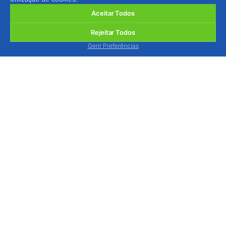
Aceitar Todos
Rejeitar Todos
Gerir Preferências
BIOSANI - Agricultura Biológica e Protecção
Integrada, Lda.
Quinta de São Brás, Serra do Louro, 2950-354
Palmela, Portugal
ver mapa
Estamos disponíveis para o atender, via contacto
telefónico, de segunda a sexta-feira das 9h às 13h
e das 14h às 18h.
Tel.: (+351) 212 333 019
(chamada p/ rede fixa