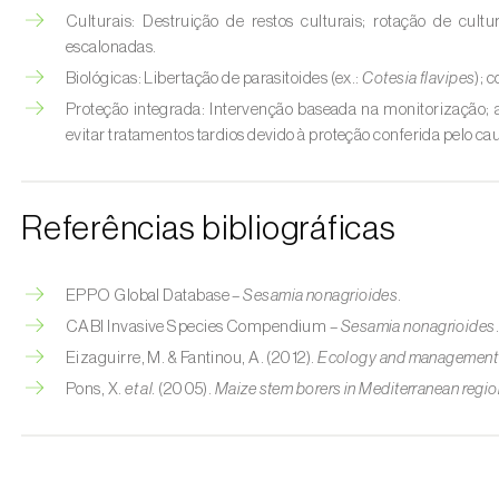
Culturais: Destruição de restos culturais; rotação de cult
escalonadas.
Biológicas: Libertação de parasitoides (ex.:
Cotesia flavipes
); 
Proteção integrada: Intervenção baseada na monitorização; a
evitar tratamentos tardios devido à proteção conferida pelo cau
Referências bibliográficas
EPPO Global Database –
Sesamia nonagrioides
.
CABI Invasive Species Compendium –
Sesamia nonagrioides
Eizaguirre, M. & Fantinou, A. (2012).
Ecology and management 
Pons, X.
et al.
(2005).
Maize stem borers in Mediterranean regi