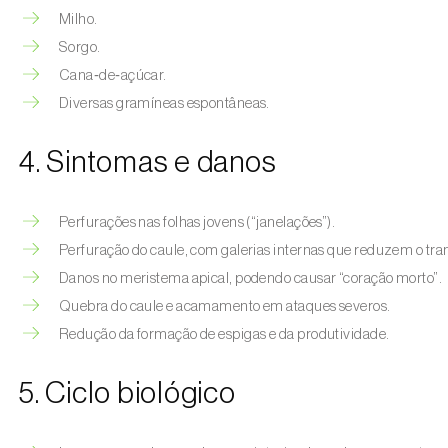
Milho.
Sorgo.
Cana‑de‑açúcar.
Diversas gramíneas espontâneas.
4. Sintomas e danos
Perfurações nas folhas jovens (“janelações”).
Perfuração do caule, com galerias internas que reduzem o tran
Danos no meristema apical, podendo causar “coração morto”.
Quebra do caule e acamamento em ataques severos.
Redução da formação de espigas e da produtividade.
5. Ciclo biológico