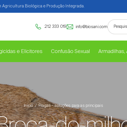
 Agricultura Biológica e Produção Integrada.
212 333 019
info@biosani.com
icidas e Elicitores
Confusão Sexual
Armadilhas,
Início
Pragas - soluções para as principais
Broca-do-milh