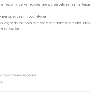
uras; escolha de variedades menos suscetíveis; sementeiras
conservação de inimigos naturais.
plicação de métodos seletivos e compatíveis com auxiliares;
le às lagartas.
.
of Sesamia nonagrioides
.
ons
.