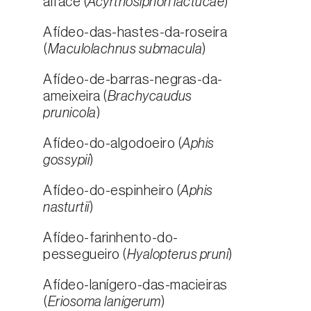
alface (
Acyrthosiphon lactucae
)
Afídeo-das-hastes-da-roseira
(
Maculolachnus submacula
)
Afídeo-de-barras-negras-da-
ameixeira (
Brachycaudus
prunicola
)
Afídeo-do-algodoeiro (
Aphis
gossypii
)
Afídeo-do-espinheiro (
Aphis
nasturtii
)
Afídeo-farinhento-do-
pessegueiro (
Hyalopterus pruni
)
Afídeo-lanígero-das-macieiras
(
Eriosoma lanigerum
)