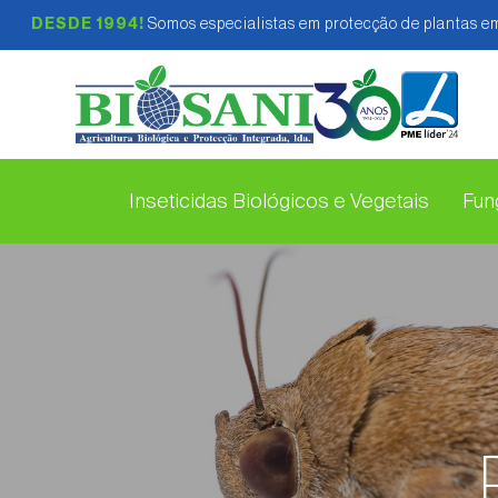
DESDE 1994!
Somos especialistas em protecção de plantas em
Inseticidas Biológicos e Vegetais
Fung