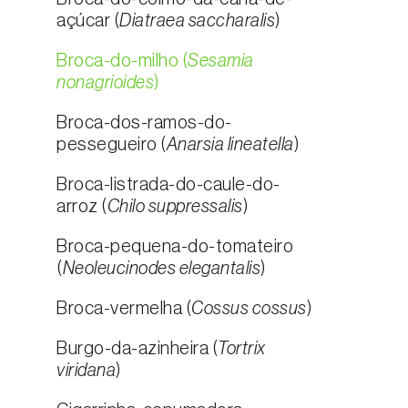
açúcar (
Diatraea saccharalis
)
Broca-do-milho (
Sesamia
nonagrioides
)
Broca-dos-ramos-do-
pessegueiro (
Anarsia lineatella
)
Broca-listrada-do-caule-do-
arroz (
Chilo suppressalis
)
Broca-pequena-do-tomateiro
(
Neoleucinodes elegantalis
)
Broca-vermelha (
Cossus cossus
)
Burgo-da-azinheira (
Tortrix
viridana
)