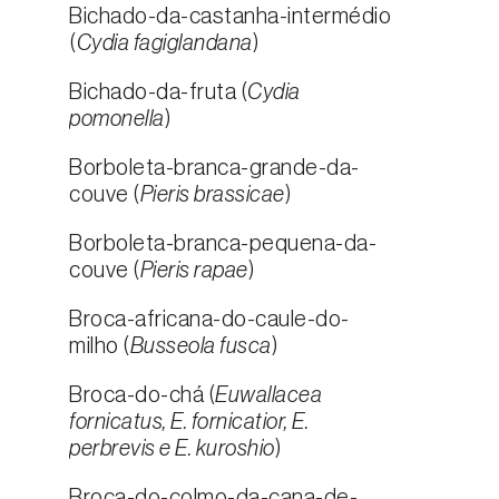
Bichado-da-castanha-intermédio
(
Cydia fagiglandana
)
Bichado-da-fruta (
Cydia
pomonella
)
Borboleta-branca-grande-da-
couve (
Pieris brassicae
)
Borboleta-branca-pequena-da-
couve (
Pieris rapae
)
Broca-africana-do-caule-do-
milho (
Busseola fusca
)
Broca-do-chá (
Euwallacea
fornicatus, E. fornicatior, E.
perbrevis e E. kuroshio
)
Broca-do-colmo-da-cana-de-