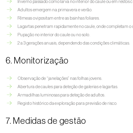
Inverno passado como larva no interior do caule ou em restos c
Adultos emergem na primavera e verão.
Fêmeas ovipositam entre as bainhas foliares.
Lagartas penetram rapidamente no caule, onde completam o 
Pupação no interior do caule ou no solo.
2 a 3 gerações anuais, dependendo das condições climáticas.
6. Monitorização
Observação de “janelações” nas folhas jovens.
Abertura de caules para deteção de galerias e lagartas.
Armadilhas luminosas para deteção de adultos.
Registo histórico da exploração para previsão de risco.
7. Medidas de gestão