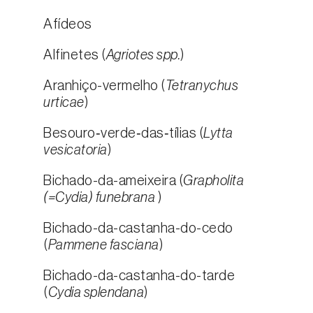
Afídeos
Alfinetes (
Agriotes spp.
)
Aranhiço-vermelho (
Tetranychus
urticae
)
Besouro‑verde‑das‑tílias (
Lytta
vesicatoria
)
Bichado-da-ameixeira (
Grapholita
(=Cydia) funebrana
)
Bichado-da-castanha-do-cedo
(
Pammene fasciana
)
Bichado-da-castanha-do-tarde
(
Cydia splendana
)