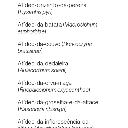
Afídeo-cinzento-da-pereira
(
Dysaphis pyri
)
Afídeo-da-batata (
Macrosiphum
euphorbiae
)
Afídeo-da-couve (
Brevicoryne
brassicae
)
Afídeo-da-dedaleira
(
Aulacorthum solani
)
Afídeo-da-erva-maça
(
Rhopalosiphum oxyacanthae
)
Afídeo-da-groselha-e-da-alface
(
Nasonovia ribisnigri
)
Afídeo-da-inflorescência-da-