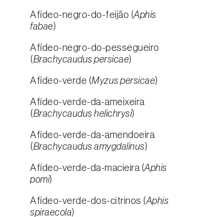
Afídeo-negro-do-feijão (
Aphis
fabae
)
Afídeo-negro-do-pessegueiro
(
Brachycaudus persicae
)
Afídeo-verde (
Myzus persicae
)
Afídeo-verde-da-ameixeira
(
Brachycaudus helichrysi
)
Afídeo-verde-da-amendoeira
(
Brachycaudus amygdalinus
)
Afídeo-verde-da-macieira (
Aphis
pomi
)
Afídeo-verde-dos-citrinos (
Aphis
spiraecola
)