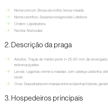
Nome comum: Broca‑do‑milho, broca‑rosada
Nome científico:
Sesamia nonagrioides
Lefebvre
Ordem: Lepidoptera
Família: Noctuidae
2. Descrição da praga
Adultos: Traças de médio porte (≈ 25–30 mm de envergadura)
esbranquiçadas.
Larvas: Lagartas creme a rosadas, com cabeça castanha; a
caule.
Ovos: Depositados em massas entre as bainhas foliares, geral
3. Hospedeiros principais