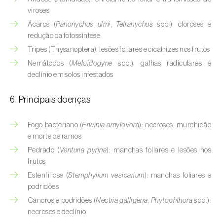
Buxo (
Buxus sempervirens L.
)
viroses
Ácaros (
Panonychus ulmi
,
Tetranychus
spp.): cloroses e
Cacaueiro (
Theobroma cacao
)
redução da fotossíntese
Cafeeiro (
Coffea spp.
)
Tripes (Thysanoptera): lesões foliares e cicatrizes nos frutos
Nemátodos (
Meloidogyne
spp.): galhas radiculares e
Cajueiro (
Anacardium occidentale
)
declínio em solos infestados
Cana-de-açúcar (
Saccharum spp.
)
6. Principais doenças
Cânhamo / Canábis (
Cannabis sativa
)
Fogo bacteriano (
Erwinia amylovora
): necroses, murchidão
Carambola (
Averrhoa carambola
)
e morte de ramos
Pedrado (
Venturia pyrina
): manchas foliares e lesões nos
Carpino-europeu (
Carpinus betulus
)
frutos
Estenfiliose (
Stemphylium vesicarium
): manchas foliares e
Carvalhos (
Quercus spp. e Fagus spp.
)
podridões
Castanheiro (
Castanea sativa
)
Cancros e podridões (
Nectria galligena
,
Phytophthora
spp.):
necroses e declínio