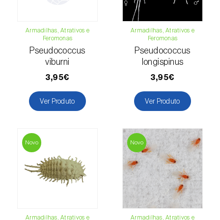
Macieira (
Malus domestica
)
Armadilhas, Atrativos e
Armadilhas, Atrativos e
Malagueta, chilli e rocoto (
Capsicum
Feromonas
Feromonas
annuum, C. frutescens e C. pubescens
)
Pseudococcus
Pseudococcus
viburni
longispinus
Mandioca (
Manihot esculenta
)
3,95€
3,95€
Mangueira (
Mangifera indica
)
Ver Produto
Ver Produto
Manjericão / Basílico (
Ocimum basilicum
)
Maracujazeiro (
Passiflora edulis
)
Novo
Novo
Marmeleiro (
Cydonia oblonga
)
Massango / Milheto (
Pennisetum glaucum
)
Medronheiro (
Arbutus unedo
)
Armadilhas, Atrativos e
Armadilhas, Atrativos e