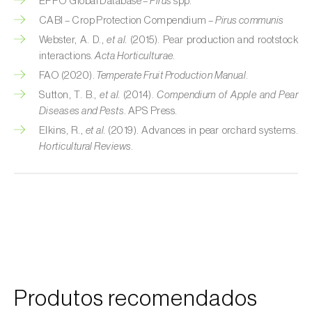
EPPO Global Database –
Pirus
spp.
CABI – Crop Protection Compendium –
Pirus communis
Courgette (
Cucurbita pepo
)
Webster, A. D.,
et al.
(2015). Pear production and rootstock
interactions.
Acta Horticulturae
.
Couve (
Brassica oleracea
)
FAO (2020).
Temperate Fruit Production Manual
.
Craveiro (
Dianthus caryophyllus
)
Sutton, T. B.,
et al.
(2014).
Compendium of Apple and Pear
Diseases and Pests
. APS Press.
Crisântemo (
Chrysanthemum spp.
)
Elkins, R.,
et al.
(2019). Advances in pear orchard systems.
Horticultural Reviews
.
Damasqueiro / Alperce (
Prunus armeniaca
)
Diospireiro (
Diospyros spp.
)
Dracena (
Dracaena spp.
)
Endívia (
Cichorium intybus
)
Ervilha (
Pisum sativum
)
Produtos recomendados
Espargo (
Asparagus officinalis
)