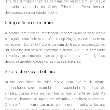
uma das principais fruteiras de clima temperado. Em Portugal, é
cultivada sobretudo no Oeste, Ribatejo e Beira Interior,
Amieiro (
Alnus glutinosa
)
destacando‑se a variedade ‘Rocha’.
Amoreira (
Morus spp.
)
2. Importância económica
Ananás / Abacaxi (
Ananas comosus
)
A pereira tem elevada importância económica no setor frutícola
português, com forte expressão na exportação, especialmente da
Anona (
Annona spp.
)
variedade ‘Rocha’. O fruto é consumido fresco, processado ou
utilizado na indústria de compotas e sumos. A cultura apresenta
Áreas não cultivadas (
-
)
elevado valor comercial, mas exige gestão fitossanitária rigorosa
devido à suscetibilidade a várias pragas e doenças.
Aromáticas, condimentares e medicinais
(
Coriandrum, Petroselinum, Mentha, Ocimum,
3. Caracterização botânica
Artemisia, Foeniculum, Laurus, Majorana,
Melissa, Pimpinella, Rosmarinus e outras
)
Árvore caducifólia de porte médio, com 3–5 m de altura,
apresentando copa piramidal ou arredondada. As folhas são
Arroz (
Oryza spp.
)
simples, ovadas e de margem lisa ou ligeiramente serrada. As
flores são brancas, agrupadas em corimbos, com floração precoce.
Aveia (
Avena sativa
)
O fruto é um pomo, variando em forma, tamanho e textura