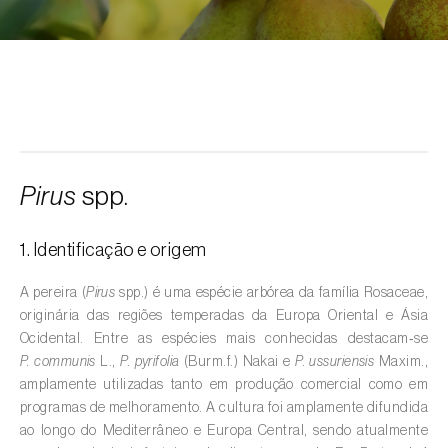
Alcarávia (
Carum carvi
)
Alface (
Lactuca sativa
)
Alfarrobeira (
Ceratonia siliqua
)
Algodoeiro (
Gossypium spp.
)
Alho (
Allium sativum
)
Pirus
spp.
Alho-francês (
Allium porrum
)
1. Identificação e origem
Ambientes aquáticos (
Pântanos, lagoas,
valas, canais, açudes, barragens e estações
A pereira (
Pirus
spp.) é uma espécie arbórea da família Rosaceae,
de tratamento de águas residuais
)
originária das regiões temperadas da Europa Oriental e Ásia
Ocidental. Entre as espécies mais conhecidas destacam‑se
Ameixeira (
Prunus domestica L.
)
P. communis
L.,
P. pyrifolia
(Burm.f.) Nakai e
P. ussuriensis
Maxim.,
amplamente utilizadas tanto em produção comercial como em
Amendoeira (
Prunus dulcis
)
programas de melhoramento. A cultura foi amplamente difundida
ao longo do Mediterrâneo e Europa Central, sendo atualmente
Amendoim (
Arachis hypogaea
)