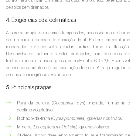
conforme a cultivar. O sistema radicular é profundo, beneficiando
Aveleira (
Corylus avellana L.
)
de solos bem drenados.
Azinheira (
Quercus ilex e Quercus
4. Exigências edafoclimáticas
rotundifolia
)
A pereira adapta‑se a climas temperados, necessitando de horas
Banana (
Musa spp.
)
de frio para uma boa diferenciação floral. Prefere temperaturas
moderadas e é sensível a geadas tardias durante a floração.
Batata (
Solanum tuberosum
)
Desenvolve‑se melhor em solos profundos, bem drenados, de
textura franca a franco‑argilosa, com pH entre 6,0 e 7,5. É sensível
Batata-doce (
Ipomoea batatas
)
ao encharcamento e à compactação do solo. A rega regular é
essencial em regiões de verão seco.
Begónia (
Hillebrandia sandwicensis e
Begonia spp.
)
5. Principais pragas
Beringela (
Solanum melongena
)
Psila da pereira (
Cacopsylla pyri
): melada, fumagina e
declínio vegetativo
Beterraba (
Beta spp.
)
Bichado‑da‑fruta (
Cydia pomonella
): galerias nos frutos
Bétula (
Betula spp.
)
Mineira (
Leucoptera malifoliella
): galerias foliares
Afídeos (Aphididae): enrolamento foliar e transmissão de