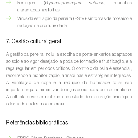
Cebola (
Allium cepa
)
Ferrugem (
Gymnosporangium sabinae
): manchas
alaranjadas nas folhas
Cedro (
Cedrus spp.
)
Vírus da estriação da pereira (PStV): sintomas de mosaico e
redução da produtividade
Cenoura (
Daucus carota
)
7. Gestão cultural geral
Centeio (
Secale cereale
)
Cerejeira (
Prunus avium L.
)
A gestão da pereira inclui a escolha de porta‑enxertos adaptados
ao solo e ao vigor desejado, a poda de formação e frutificação, e a
Cevada (
Hordeum vulgare
)
rega regular em períodos críticos. O controlo da psila é essencial,
recorrendo a monitorização, armadilhas e estratégias integradas.
Cherovia / Pastinaca (
Pastinaca sativa
)
A ventilação da copa e a redução da humidade foliar são
importantes para minimizar doenças como pedrado e estenfiliose.
Chicória (
Cichorium spp.
)
A colheita deve ser realizada no estado de maturação fisiológica
adequado ao destino comercial.
Citrinos (
Citrus spp.
)
Referências bibliográficas
Colza (
Brassica napus
)
Coqueiro (
Cocos nucifera
)