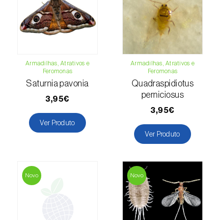
Lentilha (
Lens culinaris
)
Levístico (
Levisticum officinale
)
Lichia (
Litchi chinensis
)
Armadilhas, Atrativos e
Armadilhas, Atrativos e
Feromonas
Feromonas
Saturnia pavonia
Quadraspidiotus
Limão (
Citrus limon
)
perniciosus
3,95€
Linho (
Linum usitatissimum
)
3,95€
Ver Produto
Loureiro (
Laurus nobilis
)
Ver Produto
Lulo / Naranjilla (
Solanum quitoense
)
Lúpulo (
Humulus lupulus
)
Novo
Novo
Luzerna / Alfafa (
Medicago sativa
)
Macadamia (
Macadamia spp.
)