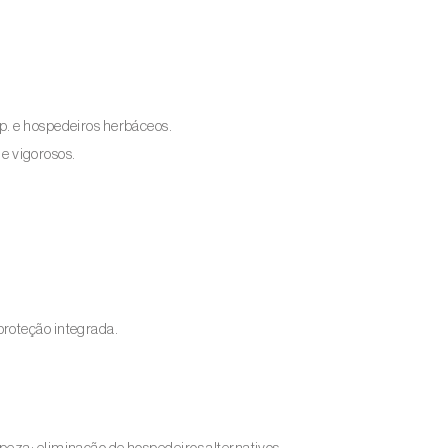
p. e hospedeiros herbáceos.
e vigorosos.
proteção integrada.