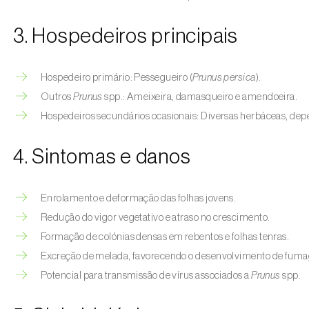
3. Hospedeiros principais
Hospedeiro primário: Pessegueiro (
Prunus persica
).
Outros
Prunus
spp.: Ameixeira, damasqueiro e amendoeira.
Hospedeiros secundários ocasionais: Diversas herbáceas, dep
4. Sintomas e danos
Enrolamento e deformação das folhas jovens.
Redução do vigor vegetativo e atraso no crescimento.
Formação de colónias densas em rebentos e folhas tenras.
Excreção de melada, favorecendo o desenvolvimento de fuma
Potencial para transmissão de vírus associados a
Prunus
spp.