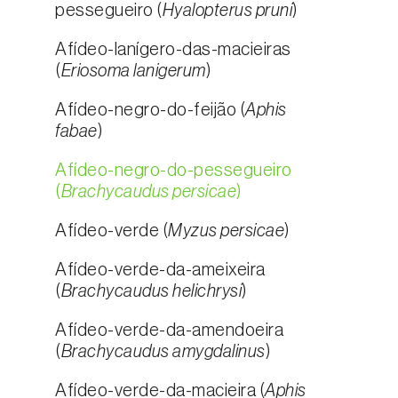
pessegueiro (
Hyalopterus pruni
)
Afídeo-lanígero-das-macieiras
(
Eriosoma lanigerum
)
Afídeo-negro-do-feijão (
Aphis
fabae
)
Afídeo-negro-do-pessegueiro
(
Brachycaudus persicae
)
Afídeo-verde (
Myzus persicae
)
Afídeo-verde-da-ameixeira
(
Brachycaudus helichrysi
)
Afídeo-verde-da-amendoeira
(
Brachycaudus amygdalinus
)
Afídeo-verde-da-macieira (
Aphis