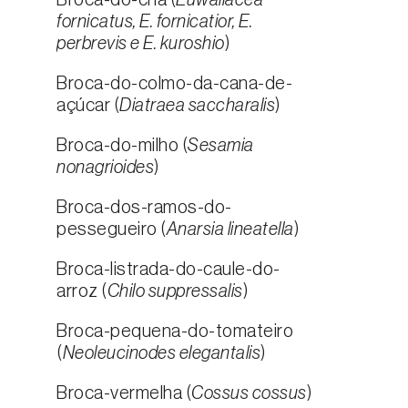
Broca-do-chá (
Euwallacea
fornicatus, E. fornicatior, E.
perbrevis e E. kuroshio
)
Broca-do-colmo-da-cana-de-
açúcar (
Diatraea saccharalis
)
Broca-do-milho (
Sesamia
nonagrioides
)
Broca-dos-ramos-do-
pessegueiro (
Anarsia lineatella
)
Broca-listrada-do-caule-do-
arroz (
Chilo suppressalis
)
Broca-pequena-do-tomateiro
(
Neoleucinodes elegantalis
)
Broca-vermelha (
Cossus cossus
)