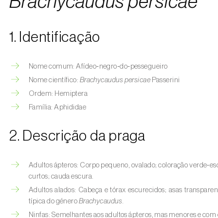
Brachycaudus persicae
1. Identificação
Nome comum: Afídeo‑negro‑do‑pessegueiro
Nome científico:
Brachycaudus persicae
Passerini
Ordem: Hemiptera
Família: Aphididae
2. Descrição da praga
Adultos ápteros: Corpo pequeno, ovalado; coloração verde‑es
curtos; cauda escura.
Adultos alados: Cabeça e tórax escurecidos; asas transparen
típica do género
Brachycaudus
.
Ninfas: Semelhantes aos adultos ápteros, mas menores e com 