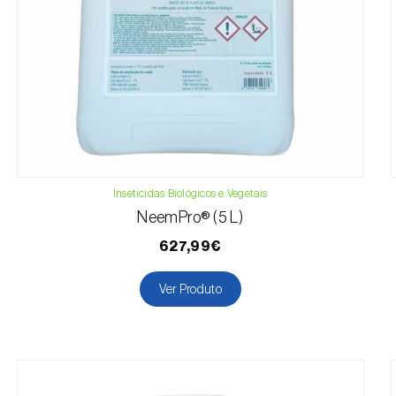
Inseticidas Biológicos e Vegetais
NeemPro® (5 L)
627,99€
Ver Produto