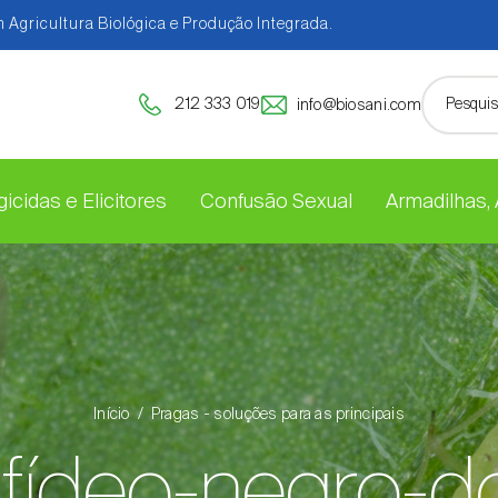
 Agricultura Biológica e Produção Integrada.
212 333 019
info@biosani.com
icidas e Elicitores
Confusão Sexual
Armadilhas,
Início
Pragas - soluções para as principais
fídeo-negro-d