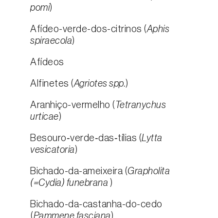
pomi
)
Afídeo-verde-dos-citrinos (
Aphis
spiraecola
)
Afídeos
Alfinetes (
Agriotes spp.
)
Aranhiço-vermelho (
Tetranychus
urticae
)
Besouro‑verde‑das‑tílias (
Lytta
vesicatoria
)
Bichado-da-ameixeira (
Grapholita
(=Cydia) funebrana
)
Bichado-da-castanha-do-cedo
(
Pammene fasciana
)