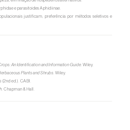
peza; eliminação de hospedeiros alternativos.
phidae e parasitoides Aphidiinae.
pulacionais justificam; preferência por métodos seletivos e
Crops: An Identification and Information Guide
. Wiley.
 Herbaceous Plants and Shrubs
. Wiley.
s
(2nd ed.). CABI.
h
. Chapman & Hall.