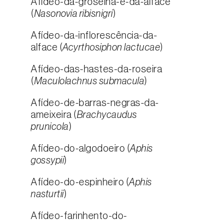
Afídeo-da-groselha-e-da-alface
(
Nasonovia ribisnigri
)
Afídeo-da-inflorescência-da-
alface (
Acyrthosiphon lactucae
)
Afídeo-das-hastes-da-roseira
(
Maculolachnus submacula
)
Afídeo-de-barras-negras-da-
ameixeira (
Brachycaudus
prunicola
)
Afídeo-do-algodoeiro (
Aphis
gossypii
)
Afídeo-do-espinheiro (
Aphis
nasturtii
)
Afídeo-farinhento-do-