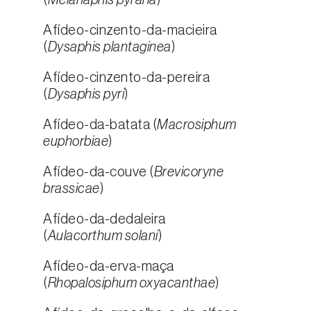
(
Melanaphis pyraria
)
Afídeo-cinzento-da-macieira
(
Dysaphis plantaginea
)
Afídeo-cinzento-da-pereira
(
Dysaphis pyri
)
Afídeo-da-batata (
Macrosiphum
euphorbiae
)
Afídeo-da-couve (
Brevicoryne
brassicae
)
Afídeo-da-dedaleira
(
Aulacorthum solani
)
Afídeo-da-erva-maça
(
Rhopalosiphum oxyacanthae
)