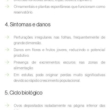
Afídeo-verde-dos-citrinos (
Aphis
Ornamentais e plantas espontâneas que funcionam como
spiraecola
)
reservatório.
Afídeos
4. Sintomas e danos
Alfinetes (
Agriotes spp.
)
Perfurações irregulares nas folhas, frequentemente de
Aranhiço-vermelho (
Tetranychus urticae
)
grande dimensão.
Danos em flores e frutos jovens, reduzindo o potencial
Besouro‑verde‑das‑tílias (
Lytta vesicatoria
)
produtivo.
Bichado-da-ameixeira (
Grapholita (=Cydia)
Presença de excrementos escuros nas zonas de
funebrana
)
alimentação.
Em estufas, pode originar perdas muito significativas
Bichado-da-castanha-do-cedo (
Pammene
devido ao rápido crescimento populacional.
fasciana
)
5. Ciclo biológico
Bichado-da-castanha-do-tarde (
Cydia
splendana
)
Ovos depositados isoladamente na página inferior das