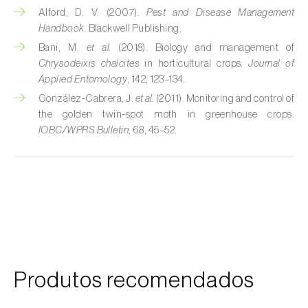
Alford, D. V. (2007).
Pest and Disease Management
Cobrilha-da-cortiça (
Coroebus undatus
)
Handbook
. Blackwell Publishing.
Bani, M.
et al.
(2018). Biology and management of
Cochonilha-algodão-da-vinha (
Planococcus
Chrysodeixis chalcites
in horticultural crops.
Journal of
ficus
)
Applied Entomology
, 142, 123–134.
González‑Cabrera, J.
et al.
(2011). Monitoring and control of
Cochonilha-da-amoreira (
Pseudaulacaspis
the golden twin‑spot moth in greenhouse crops.
pentagona
)
IOBC/WPRS Bulletin
, 68, 45–52.
Cochonilha-de-cauda-comprida
(
Pseudococcus longispinus
)
Cochonilha-de-Comstock (
Pseudococcus
comstocki
)
Cochonilha-de-São-José (
Quadraspidiotus
(= Diaspidiotus) perniciosus
)
Produtos recomendados
Cochonilha-dos-citrinos (
Planococcus citri
)