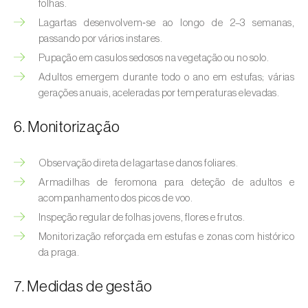
Bichado-da-castanha-intermédio (
Cydia
folhas.
fagiglandana
)
Lagartas desenvolvem‑se ao longo de 2–3 semanas,
passando por vários instares.
Bichado-da-fruta (
Cydia pomonella
)
Pupação em casulos sedosos na vegetação ou no solo.
Adultos emergem durante todo o ano em estufas; várias
Borboleta-branca-grande-da-couve (
Pieris
gerações anuais, aceleradas por temperaturas elevadas.
brassicae
)
6. Monitorização
Borboleta-branca-pequena-da-couve
(
Pieris rapae
)
Observação direta de lagartas e danos foliares.
Broca-africana-do-caule-do-milho
Armadilhas de feromona para deteção de adultos e
(
Busseola fusca
)
acompanhamento dos picos de voo.
Inspeção regular de folhas jovens, flores e frutos.
Broca-do-chá (
Euwallacea fornicatus, E.
Monitorização reforçada em estufas e zonas com histórico
fornicatior, E. perbrevis e E. kuroshio
)
da praga.
Broca-do-colmo-da-cana-de-açúcar
(
Diatraea saccharalis
)
7. Medidas de gestão