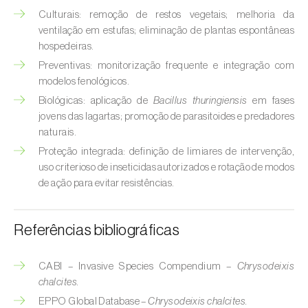
Broca-do-milho (
Sesamia nonagrioides
)
Culturais: remoção de restos vegetais; melhoria da
ventilação em estufas; eliminação de plantas espontâneas
Broca-dos-ramos-do-pessegueiro (
Anarsia
hospedeiras.
lineatella
)
Preventivas: monitorização frequente e integração com
modelos fenológicos.
Broca-listrada-do-caule-do-arroz (
Chilo
suppressalis
)
Biológicas: aplicação de
Bacillus thuringiensis
em fases
jovens das lagartas; promoção de parasitoides e predadores
Broca-pequena-do-tomateiro
naturais.
(
Neoleucinodes elegantalis
)
Proteção integrada: definição de limiares de intervenção,
uso criterioso de inseticidas autorizados e rotação de modos
Broca-vermelha (
Cossus cossus
)
de ação para evitar resistências.
Burgo-da-azinheira (
Tortrix viridana
)
Referências bibliográficas
Cigarrinha-espumadora (
Philaenus
spumarius
)
CABI – Invasive Species Compendium –
Chrysodeixis
chalcites.
Cigarrinhas (
Jacobiasca lybica, Scaphoideus
titanus e Empoasca spp.
)
EPPO Global Database –
Chrysodeixis chalcites.