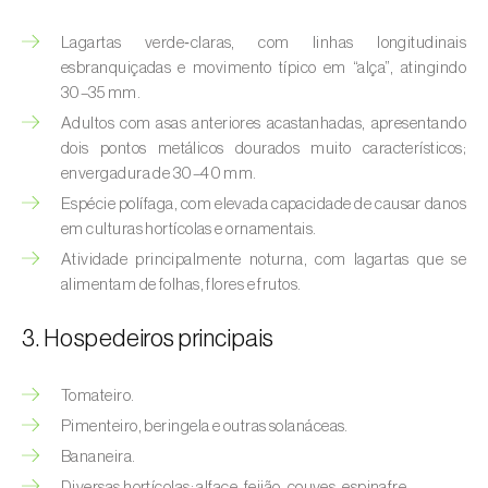
(
Hyalopterus pruni
)
Lagartas verde‑claras, com linhas longitudinais
Afídeo-lanígero-das-macieiras (
Eriosoma
esbranquiçadas e movimento típico em “alça”, atingindo
lanigerum
)
30–35 mm.
Adultos com asas anteriores acastanhadas, apresentando
Afídeo-negro-do-feijão (
Aphis fabae
)
dois pontos metálicos dourados muito característicos;
envergadura de 30–40 mm.
Afídeo-negro-do-pessegueiro
(
Brachycaudus persicae
)
Espécie polífaga, com elevada capacidade de causar danos
em culturas hortícolas e ornamentais.
Afídeo-verde (
Myzus persicae
)
Atividade principalmente noturna, com lagartas que se
alimentam de folhas, flores e frutos.
Afídeo-verde-da-ameixeira (
Brachycaudus
helichrysi
)
3. Hospedeiros principais
Afídeo-verde-da-amendoeira
Tomateiro.
(
Brachycaudus amygdalinus
)
Pimenteiro, beringela e outras solanáceas.
Afídeo-verde-da-macieira (
Aphis pomi
)
Bananeira.
Diversas hortícolas: alface, feijão, couves, espinafre.