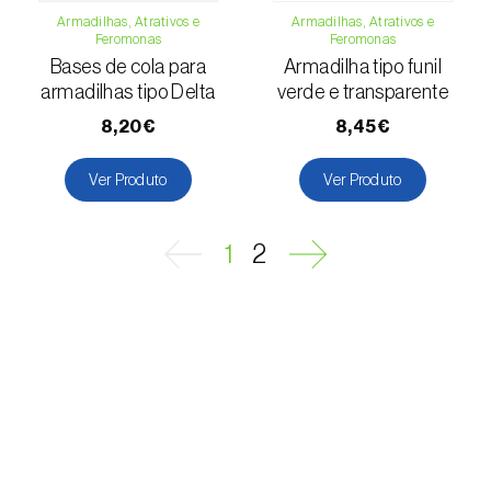
Gorgulho-da-batata-doce (
Cylas
Armadilhas, Atrativos e
Armadilhas, Atrativos e
puncticollis
)
Feromonas
Feromonas
Bases de cola para
Armadilha tipo funil
Gorgulho-da-batata-doce (outro) (
Cylas
armadilhas tipo Delta
verde e transparente
formicarius elegantulus
)
8,20€
8,45€
Gorgulho-da-colza (
Ceutorhynchus napi
)
Ver Produto
Ver Produto
Gorgulho-da-vinha (
Otiorhynchus sulcatus
)
Gorgulho-do-café / cacau (
Araecerus
1
2
fasciculatus
)
Gorgulho-do-caule-do-repolho
(
Ceutorhynchus quadridens
)
Gorgulho-do-eucalipto (
Gonipterus
platensis
)
Lagarta-das-pastagens (
Mythimna