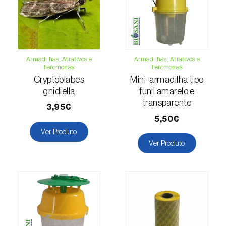
Cochonilha-obscura (
Pseudococcus viburni
)
Cochonilha-vermelha-dos-citrinos
(
Aonidiella aurantii
)
Armadilhas, Atrativos e
Armadilhas, Atrativos e
Cochonilhas
Feromonas
Feromonas
Cryptoblabes
Mini-armadilha tipo
Coleópteros de grandes dimensões
gnidiella
funil amarelo e
transparente
3,95€
Coleópteros de pequenas dimensões
5,50€
Drosófila-da-asa-manchada (
Drosophila
Ver Produto
suzukii
)
Ver Produto
Escaravelho / Gorgulho-vermelho-das-
palmeiras (
Rhynchophorus ferrugineus
)
Escaravelho-da-agave (
Scyphophorus
acupunctatus
)