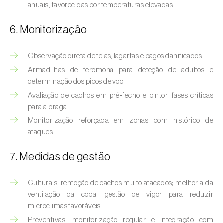
Bichado-da-castanha-intermédio (
Cydia
anuais, favorecidas por temperaturas elevadas.
fagiglandana
)
6. Monitorização
Bichado-da-fruta (
Cydia pomonella
)
Observação direta de teias, lagartas e bagos danificados.
Borboleta-branca-grande-da-couve (
Pieris
Armadilhas de feromona para deteção de adultos e
brassicae
)
determinação dos picos de voo.
Borboleta-branca-pequena-da-couve
Avaliação de cachos em pré‑fecho e pintor, fases críticas
(
Pieris rapae
)
para a praga.
Monitorização reforçada em zonas com histórico de
Broca-africana-do-caule-do-milho
ataques.
(
Busseola fusca
)
7. Medidas de gestão
Broca-do-chá (
Euwallacea fornicatus, E.
fornicatior, E. perbrevis e E. kuroshio
)
Culturais: remoção de cachos muito atacados; melhoria da
Broca-do-colmo-da-cana-de-açúcar
ventilação da copa; gestão de vigor para reduzir
(
Diatraea saccharalis
)
microclimas favoráveis.
Preventivas: monitorização regular e integração com