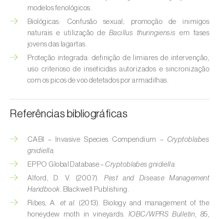
Broca-do-milho (
Sesamia nonagrioides
)
modelos fenológicos.
Biológicas: Confusão sexual; promoção de inimigos
Broca-dos-ramos-do-pessegueiro (
Anarsia
naturais e utilização de
Bacillus thuringiensis
em fases
lineatella
)
jovens das lagartas.
Proteção integrada: definição de limiares de intervenção,
Broca-listrada-do-caule-do-arroz (
Chilo
uso criterioso de inseticidas autorizados e sincronização
suppressalis
)
com os picos de voo detetados por armadilhas.
Broca-pequena-do-tomateiro
(
Neoleucinodes elegantalis
)
Referências bibliográficas
Broca-vermelha (
Cossus cossus
)
CABI – Invasive Species Compendium –
Cryptoblabes
Burgo-da-azinheira (
Tortrix viridana
)
gnidiella.
EPPO Global Database –
Cryptoblabes gnidiella.
Cigarrinha-espumadora (
Philaenus
Alford, D. V. (2007).
Pest and Disease Management
spumarius
)
Handbook
. Blackwell Publishing.
Cigarrinhas (
Jacobiasca lybica, Scaphoideus
Ribes, A.
et al.
(2013). Biology and management of the
titanus e Empoasca spp.
)
honeydew moth in vineyards.
IOBC/WPRS Bulletin
, 85,