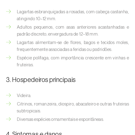
(
Hyalopterus pruni
)
Lagartas esbranquiçadas a rosadas, com cabeça castanha,
Afídeo-lanígero-das-macieiras (
Eriosoma
atingindo 10–12 mm.
lanigerum
)
Adultos pequenos, com asas anteriores acastanhadas e
padrão discreto; envergadura de 12–18 mm.
Afídeo-negro-do-feijão (
Aphis fabae
)
Lagartas alimentam‑se de flores, bagos e tecidos moles,
Afídeo-negro-do-pessegueiro
frequentemente associadas a feridas ou podridões.
(
Brachycaudus persicae
)
Espécie polífaga, com importância crescente em vinhas e
fruteiras.
Afídeo-verde (
Myzus persicae
)
3. Hospedeiros principais
Afídeo-verde-da-ameixeira (
Brachycaudus
helichrysi
)
Videira.
Afídeo-verde-da-amendoeira
Citrinos, romanzeira, diospiro, abacateiro e outras fruteiras
(
Brachycaudus amygdalinus
)
subtropicais.
Diversas espécies ornamentais e espontâneas.
Afídeo-verde-da-macieira (
Aphis pomi
)
4. Sintomas e danos