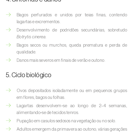
Afídeo-verde-dos-citrinos (
Aphis
spiraecola
)
Bagos perfurados e unidos por teias finas, contendo
Afídeos
lagartas e excrementos.
Desenvolvimento de podridões secundárias, sobretudo
Alfinetes (
Agriotes spp.
)
Botrytis cinerea
.
Bagos secos ou murchos, queda prematura e perda de
Aranhiço-vermelho (
Tetranychus urticae
)
qualidade.
Danos mais severos em finais de verão e outono.
Besouro‑verde‑das‑tílias (
Lytta vesicatoria
)
Bichado-da-ameixeira (
Grapholita (=Cydia)
5. Ciclo biológico
funebrana
)
Ovos depositados isoladamente ou em pequenos grupos
Bichado-da-castanha-do-cedo (
Pammene
em flores, bagos ou folhas.
fasciana
)
Lagartas desenvolvem‑se ao longo de 2–4 semanas,
alimentando‑se de tecidos tenros.
Bichado-da-castanha-do-tarde (
Cydia
Pupação em casulos sedosos na vegetação ou no solo.
splendana
)
Adultos emergem da primavera ao outono; várias gerações