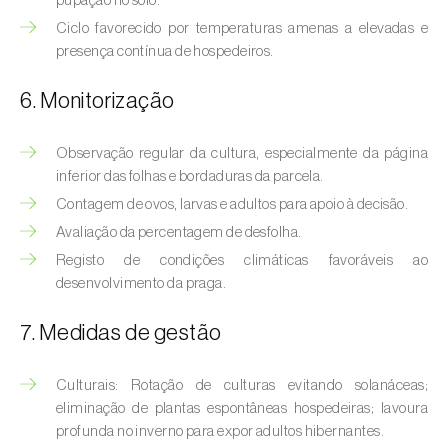
pupação no solo.
Bichado-da-castanha-intermédio (
Cydia
Ciclo favorecido por temperaturas amenas a elevadas e
fagiglandana
)
presença contínua de hospedeiros.
Bichado-da-fruta (
Cydia pomonella
)
6. Monitorização
Borboleta-branca-grande-da-couve (
Pieris
brassicae
)
Observação regular da cultura, especialmente da página
inferior das folhas e bordaduras da parcela.
Borboleta-branca-pequena-da-couve
Contagem de ovos, larvas e adultos para apoio à decisão.
(
Pieris rapae
)
Avaliação da percentagem de desfolha.
Broca-africana-do-caule-do-milho
Registo de condições climáticas favoráveis ao
(
Busseola fusca
)
desenvolvimento da praga.
Broca-do-chá (
Euwallacea fornicatus, E.
7. Medidas de gestão
fornicatior, E. perbrevis e E. kuroshio
)
Culturais: Rotação de culturas evitando solanáceas;
Broca-do-colmo-da-cana-de-açúcar
eliminação de plantas espontâneas hospedeiras; lavoura
(
Diatraea saccharalis
)
profunda no inverno para expor adultos hibernantes.