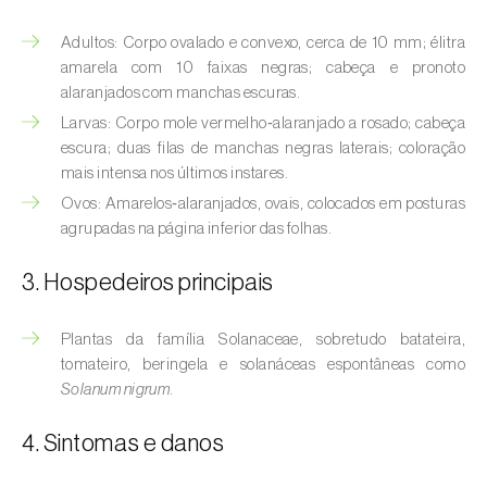
(
Hyalopterus pruni
)
Adultos: Corpo ovalado e convexo, cerca de 10 mm; élitra
Afídeo-lanígero-das-macieiras (
Eriosoma
amarela com 10 faixas negras; cabeça e pronoto
lanigerum
)
alaranjados com manchas escuras.
Larvas: Corpo mole vermelho‑alaranjado a rosado; cabeça
Afídeo-negro-do-feijão (
Aphis fabae
)
escura; duas filas de manchas negras laterais; coloração
mais intensa nos últimos instares.
Afídeo-negro-do-pessegueiro
(
Brachycaudus persicae
)
Ovos: Amarelos‑alaranjados, ovais, colocados em posturas
agrupadas na página inferior das folhas.
Afídeo-verde (
Myzus persicae
)
3. Hospedeiros principais
Afídeo-verde-da-ameixeira (
Brachycaudus
helichrysi
)
Plantas da família Solanaceae, sobretudo batateira,
tomateiro, beringela e solanáceas espontâneas como
Afídeo-verde-da-amendoeira
Solanum nigrum
.
(
Brachycaudus amygdalinus
)
4. Sintomas e danos
Afídeo-verde-da-macieira (
Aphis pomi
)