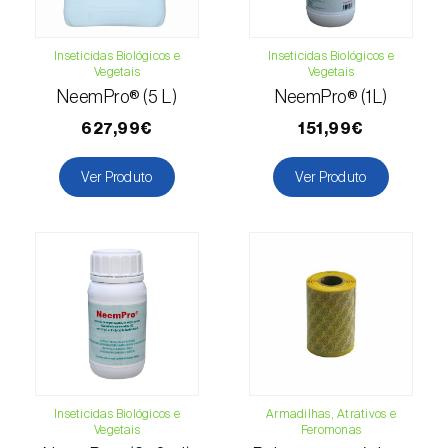
Cochonilha-obscura (
Pseudococcus viburni
)
Inseticidas Biológicos e
Inseticidas Biológicos e
Cochonilha-vermelha-dos-citrinos
Vegetais
Vegetais
(
Aonidiella aurantii
)
NeemPro® (5 L)
NeemPro® (1L)
Cochonilhas
627,99€
151,99€
Coleópteros de grandes dimensões
Ver Produto
Ver Produto
Coleópteros de pequenas dimensões
Drosófila-da-asa-manchada (
Drosophila
suzukii
)
Escaravelho / Gorgulho-vermelho-das-
palmeiras (
Rhynchophorus ferrugineus
)
Escaravelho-da-agave (
Scyphophorus
Inseticidas Biológicos e
Armadilhas, Atrativos e
acupunctatus
)
Vegetais
Feromonas