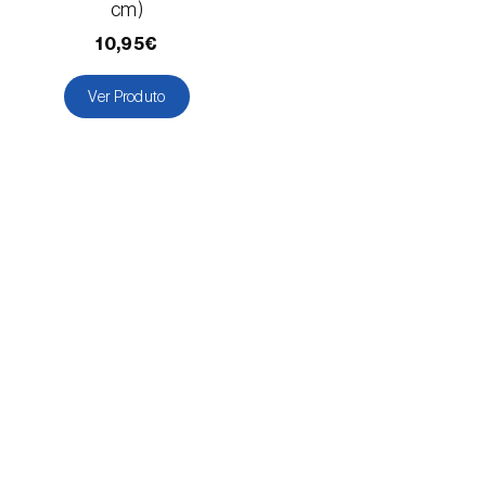
(=Xanthogaleruca) luteola
)
cm)
10,95€
Escaravelho-da-framboesa (
Byturus spp.
)
Escaravelho-da-nogueira (
Pityophthorus
Ver Produto
juglandis
)
Escaravelho-grande-da-casca-do-larício
(
Ips cembrae
)
Escaravelho-gravador (
Ips acuminatus
)
Escaravelho-japonês (
Popillia japonica
)
Escaravelho-oriental (
Exomala (=Anomala)
orientalis
)
Escaravelho-rosado-esmeralda
(
Cneorhinus serranoi
)