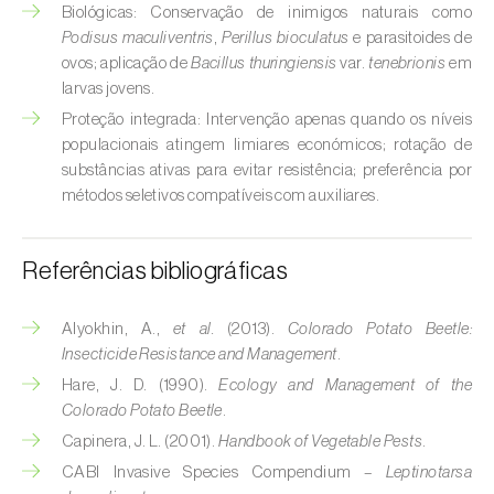
Broca-do-milho (
Sesamia nonagrioides
)
Biológicas: Conservação de inimigos naturais como
Podisus maculiventris
,
Perillus bioculatus
e parasitoides de
Broca-dos-ramos-do-pessegueiro (
Anarsia
ovos; aplicação de
Bacillus thuringiensis
var.
tenebrionis
em
lineatella
)
larvas jovens.
Proteção integrada: Intervenção apenas quando os níveis
Broca-listrada-do-caule-do-arroz (
Chilo
populacionais atingem limiares económicos; rotação de
suppressalis
)
substâncias ativas para evitar resistência; preferência por
métodos seletivos compatíveis com auxiliares.
Broca-pequena-do-tomateiro
(
Neoleucinodes elegantalis
)
Referências bibliográficas
Broca-vermelha (
Cossus cossus
)
Alyokhin, A.,
et al.
(2013).
Colorado Potato Beetle:
Burgo-da-azinheira (
Tortrix viridana
)
Insecticide Resistance and Management
.
Cigarrinha-espumadora (
Philaenus
Hare, J. D. (1990).
Ecology and Management of the
spumarius
)
Colorado Potato Beetle
.
Capinera, J. L. (2001).
Handbook of Vegetable Pests
.
Cigarrinhas (
Jacobiasca lybica, Scaphoideus
CABI Invasive Species Compendium –
Leptinotarsa
titanus e Empoasca spp.
)