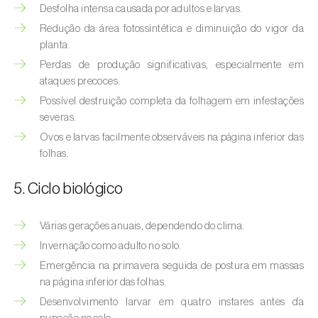
Afídeo-verde-dos-citrinos (
Aphis
Desfolha intensa causada por adultos e larvas.
spiraecola
)
Redução da área fotossintética e diminuição do vigor da
planta.
Afídeos
Perdas de produção significativas, especialmente em
ataques precoces.
Alfinetes (
Agriotes spp.
)
Possível destruição completa da folhagem em infestações
Aranhiço-vermelho (
Tetranychus urticae
)
severas.
Ovos e larvas facilmente observáveis na página inferior das
Besouro‑verde‑das‑tílias (
Lytta vesicatoria
)
folhas.
Bichado-da-ameixeira (
Grapholita (=Cydia)
5. Ciclo biológico
funebrana
)
Bichado-da-castanha-do-cedo (
Pammene
Várias gerações anuais, dependendo do clima.
fasciana
)
Invernação como adulto no solo.
Emergência na primavera seguida de postura em massas
Bichado-da-castanha-do-tarde (
Cydia
na página inferior das folhas.
splendana
)
Desenvolvimento larvar em quatro instares antes da