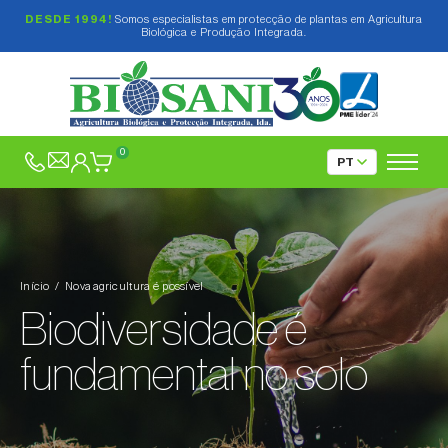
DESDE 1994!
Somos especialistas em protecção de plantas em Agricultura
Biológica e Produção Integrada.
0
Início
Nova agricultura é possível
Biodiversidade é
fundamental no solo