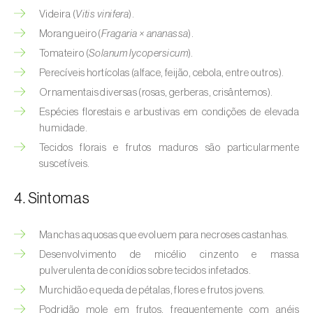
Videira (
Vitis vinifera
).
Morangueiro (
Fragaria × ananassa
).
Tomateiro (
Solanum lycopersicum
).
Perecíveis hortícolas (alface, feijão, cebola, entre outros).
Ornamentais diversas (rosas, gerberas, crisântemos).
Espécies florestais e arbustivas em condições de elevada
humidade.
Tecidos florais e frutos maduros são particularmente
suscetíveis.
4. Sintomas
Manchas aquosas que evoluem para necroses castanhas.
Desenvolvimento de micélio cinzento e massa
pulverulenta de conídios sobre tecidos infetados.
Murchidão e queda de pétalas, flores e frutos jovens.
Podridão mole em frutos, frequentemente com anéis