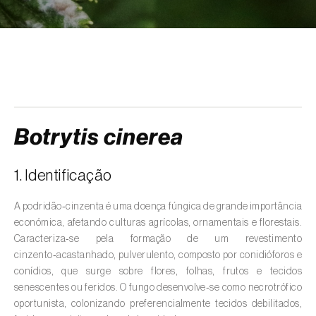
Fumagina (
Capnodium spp.
)
Grafiose-dos-ulmeiros (
Ophiostoma spp.
)
Lepra (
Taphrina spp.
)
Míldio da videira (
Plasmopara viticola
)
Botrytis cinerea
Moniliose (
Monilinia spp.
)
Morte-súbita-do-sobreiro (
Raffaelea spp. e
1. Identificação
Ophiostoma spp.
)
A podridão‑cinzenta é uma doença fúngica de grande importância
Murchidão-do-pinheiro (
Bursaphelenchus
económica, afetando culturas agrícolas, ornamentais e florestais.
xylophilus
)
Caracteriza‑se pela formação de um revestimento
cinzento‑acastanhado, pulverulento, composto por conidióforos e
Oídio (
Erysiphe, Mycosphaerella, Leveillula,
conídios, que surge sobre flores, folhas, frutos e tecidos
Oidium, Podosphaera e Sphaeroteca
)
senescentes ou feridos. O fungo desenvolve‑se como necrotrófico
oportunista, colonizando preferencialmente tecidos debilitados,