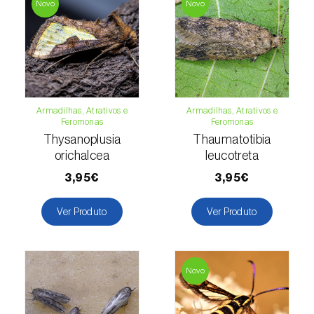
Novo
Novo
Armadilhas, Atrativos e
Armadilhas, Atrativos e
Feromonas
Feromonas
Thysanoplusia
Thaumatotibia
orichalcea
leucotreta
3,95€
3,95€
Ver Produto
Ver Produto
Novo