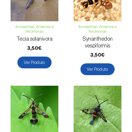
Armadilhas, Atrativos e
Armadilhas, Atrativos e
Feromonas
Feromonas
Tecia solanivora
Synanthedon
vespiformis
3,50€
3,50€
Ver Produto
Ver Produto