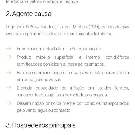
Pedrado (
Venturia spp. e Spilocaea spp.
)
feridos ou sujeitos a elevada humidade.
2. Agente causal
Podridão cinzenta (
Botrytis cinerea
)
Podridão-das-raízes (
Pythium spp.
)
O género
Botrytis
foi descrito por Micheli (1729), sendo
Botrytis
cinerea
a espécie mais relevante e amplamente distribuída.
Podridão-mole / Bolor preto (
Rhizopus
stolonifer
)
Fungo ascomiceto da família Sclerotiniaceae.
Produz micélio superficial e interno, conidióforos
Septoriose (
Septoria spp.
)
ramificados e conídios hialinos a acinzentados.
Forma esclerócios negros, responsáveis pela sobrevivência
Vírus (
Begomovirus, Carlavirus, Comovirus,
em condições adversas.
Crinivirus, Cucumovirus, Ipomovirus,
Elevada capacidade de infeção em tecidos feridos,
Potyvirus, Tobamovirus, Torradovirus,
senescentes ou sujeitos a humidade prolongada.
Tospovirus e outros
)
Disseminação principalmente por conídios transportados
pelo vento, água ou contacto.
3. Hospedeiros principais