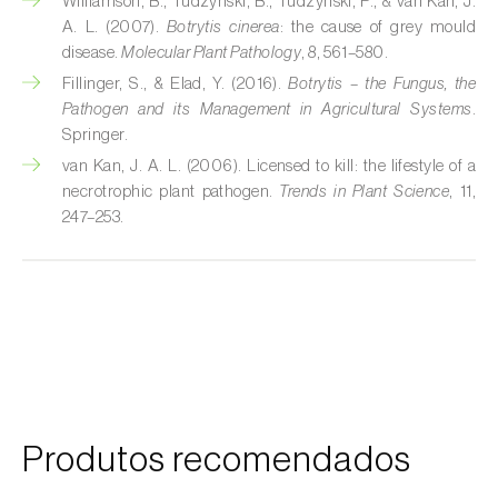
Williamson, B., Tudzynski, B., Tudzynski, P., & van Kan, J.
A. L. (2007).
Botrytis cinerea
: the cause of grey mould
disease.
Molecular Plant Pathology
, 8, 561–580.
Fillinger, S., & Elad, Y. (2016).
Botrytis – the Fungus, the
Pathogen and its Management in Agricultural Systems
.
Springer.
van Kan, J. A. L. (2006). Licensed to kill: the lifestyle of a
necrotrophic plant pathogen.
Trends in Plant Science
, 11,
247–253.
Produtos recomendados