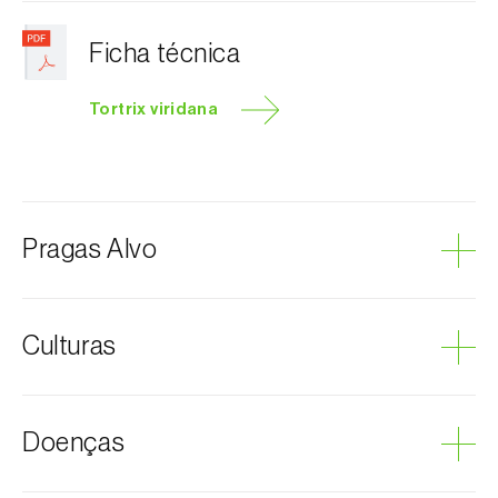
Ficha técnica
Tortrix viridana
Pragas Alvo
Burgo-da-azinheira
Culturas
Aveleira
Doenças
Carvalhos
Framboesa