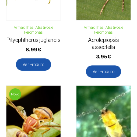
Armadilhas, Atrativos e
Armadilhas, Atrativos e
Feromonas
Feromonas
Pityophthorus juglandis
Acrolepiopsis
assectella
8,99€
3,95€
Ver Produto
Ver Produto
Novo