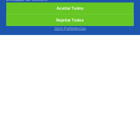
Aceitar Todos
Rejeitar Todos
Gerir Preferências
BIOSANI - Agricultura Biológica e Protecção
Integrada, Lda.
Quinta de São Brás, Serra do Louro, 2950-354
Palmela, Portugal
ver mapa
Estamos disponíveis para o atender, via contacto
telefónico, de segunda a sexta-feira das 9h às 13h
e das 14h às 18h.
Tel.: (+351) 212 333 019
(chamada p/ rede fixa