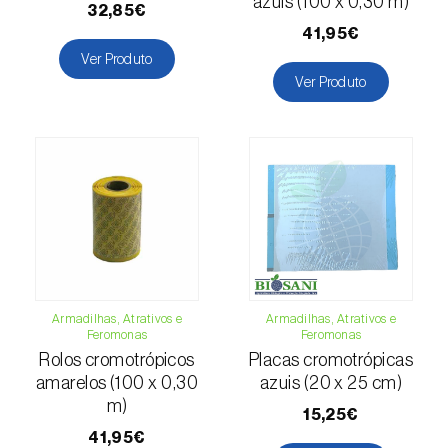
azuis (100 x 0,30 m)
32,85€
Escaravelho-da-batateira (
Leptinotarsa
41,95€
decemlineata
)
Ver Produto
Ver Produto
Escaravelho-da-casca-da-amendoeira
(
Scolytus amygdali
)
Escaravelho-da-casca-de-oito-dentes (
Ips
typographus
)
Escaravelho-da-casca-de-seis-dentes (
Ips
sexdentatus
)
Escaravelho-da-casca-do-ulmeiro
(
Scolytus multistriatus
)
Armadilhas, Atrativos e
Armadilhas, Atrativos e
Feromonas
Feromonas
Escaravelho-da-folha-da-ervilha (
Sitona
Rolos cromotrópicos
Placas cromotrópicas
lineatus
)
amarelos (100 x 0,30
azuis (20 x 25 cm)
m)
15,25€
Escaravelho-da-folha-do-ulmeiro (
Pyrrhalta
41,95€