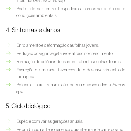
incluindo
Helichrysum
spp.
Afídeo-verde-dos-citrinos (
Aphis
spiraecola
)
Pode alternar entre hospedeiros conforme a época e
condições ambientais.
Afídeos
4. Sintomas e danos
Alfinetes (
Agriotes spp.
)
Enrolamento e deformação das folhas jovens.
Aranhiço-vermelho (
Tetranychus urticae
)
Redução do vigor vegetativo e atraso no crescimento.
Besouro‑verde‑das‑tílias (
Lytta vesicatoria
)
Formação de colónias densas em rebentos e folhas tenras.
Excreção de melada, favorecendo o desenvolvimento de
Bichado-da-ameixeira (
Grapholita (=Cydia)
fumagina.
funebrana
)
Potencial para transmissão de vírus associados a
Prunus
spp.
Bichado-da-castanha-do-cedo (
Pammene
fasciana
)
5. Ciclo biológico
Bichado-da-castanha-do-tarde (
Cydia
splendana
)
Espécie com várias gerações anuais.
Reprodução partenogenética durante grande parte do ano.