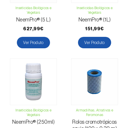
Cochonilha-obscura (
Pseudococcus viburni
)
Inseticidas Biológicos e
Inseticidas Biológicos e
Vegetais
Vegetais
Cochonilha-vermelha-dos-citrinos
NeemPro® (5 L)
NeemPro® (1L)
(
Aonidiella aurantii
)
627,99€
151,99€
Cochonilhas
Ver Produto
Ver Produto
Coleópteros de grandes dimensões
Coleópteros de pequenas dimensões
Drosófila-da-asa-manchada (
Drosophila
suzukii
)
Escaravelho / Gorgulho-vermelho-das-
palmeiras (
Rhynchophorus ferrugineus
)
Inseticidas Biológicos e
Armadilhas, Atrativos e
Escaravelho-da-agave (
Scyphophorus
Vegetais
Feromonas
acupunctatus
)
NeemPro® (250ml)
Rolos cromotrópicos