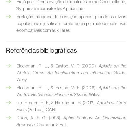
Biológicas: Conservação de auxiliares como Coccinellidae,
Broca-do-milho (
Sesamia nonagrioides
)
Syrphidae e parasitoides Aphidiinae.
Broca-dos-ramos-do-pessegueiro (
Anarsia
Proteção integrada: Intervenção apenas quando os níveis
lineatella
)
populacionais justificam; preferência por métodos seletivos
e compatíveis com auxiliares.
Broca-listrada-do-caule-do-arroz (
Chilo
suppressalis
)
Referências bibliográficas
Broca-pequena-do-tomateiro
(
Neoleucinodes elegantalis
)
Blackman, R. L., & Eastop, V. F. (2000).
Aphids on the
World’s Crops: An Identification and Information Guide
.
Broca-vermelha (
Cossus cossus
)
Wiley.
Blackman, R. L., & Eastop, V. F. (2006).
Aphids on the
Burgo-da-azinheira (
Tortrix viridana
)
World’s Herbaceous Plants and Shrubs
. Wiley.
Cigarrinha-espumadora (
Philaenus
van Emden, H. F., & Harrington, R. (2017).
Aphids as Crop
spumarius
)
Pests
(2nd ed.). CABI.
Dixon, A. F. G. (1998).
Aphid Ecology: An Optimization
Cigarrinhas (
Jacobiasca lybica, Scaphoideus
Approach
. Chapman & Hall.
titanus e Empoasca spp.
)