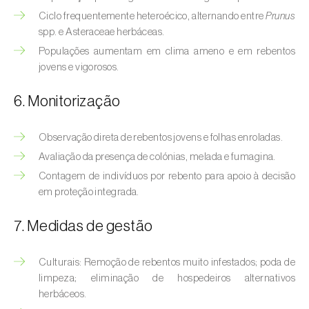
Bichado-da-castanha-intermédio (
Cydia
Ciclo frequentemente heteroécico, alternando entre
Prunus
fagiglandana
)
spp. e Asteraceae herbáceas.
Bichado-da-fruta (
Cydia pomonella
)
Populações aumentam em clima ameno e em rebentos
jovens e vigorosos.
Borboleta-branca-grande-da-couve (
Pieris
brassicae
)
6. Monitorização
Borboleta-branca-pequena-da-couve
Observação direta de rebentos jovens e folhas enroladas.
(
Pieris rapae
)
Avaliação da presença de colónias, melada e fumagina.
Broca-africana-do-caule-do-milho
Contagem de indivíduos por rebento para apoio à decisão
(
Busseola fusca
)
em proteção integrada.
Broca-do-chá (
Euwallacea fornicatus, E.
7. Medidas de gestão
fornicatior, E. perbrevis e E. kuroshio
)
Culturais: Remoção de rebentos muito infestados; poda de
Broca-do-colmo-da-cana-de-açúcar
limpeza; eliminação de hospedeiros alternativos
(
Diatraea saccharalis
)
herbáceos.