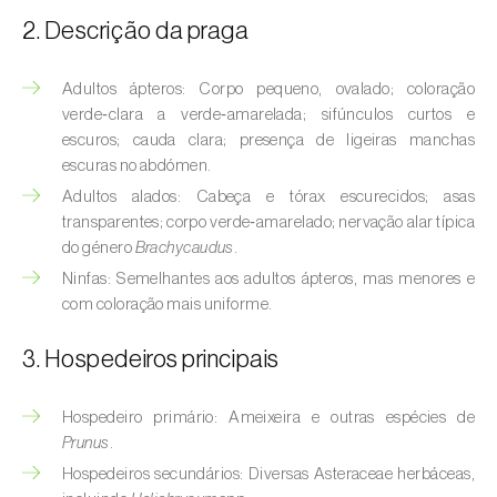
(
Hyalopterus pruni
)
2. Descrição da praga
Afídeo-lanígero-das-macieiras (
Eriosoma
lanigerum
)
Adultos ápteros: Corpo pequeno, ovalado; coloração
verde‑clara a verde‑amarelada; sifúnculos curtos e
Afídeo-negro-do-feijão (
Aphis fabae
)
escuros; cauda clara; presença de ligeiras manchas
escuras no abdómen.
Afídeo-negro-do-pessegueiro
Adultos alados: Cabeça e tórax escurecidos; asas
(
Brachycaudus persicae
)
transparentes; corpo verde‑amarelado; nervação alar típica
do género
Brachycaudus
.
Afídeo-verde (
Myzus persicae
)
Ninfas: Semelhantes aos adultos ápteros, mas menores e
Afídeo-verde-da-ameixeira (
Brachycaudus
com coloração mais uniforme.
helichrysi
)
3. Hospedeiros principais
Afídeo-verde-da-amendoeira
(
Brachycaudus amygdalinus
)
Hospedeiro primário: Ameixeira e outras espécies de
Prunus
.
Afídeo-verde-da-macieira (
Aphis pomi
)
Hospedeiros secundários: Diversas Asteraceae herbáceas,