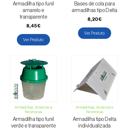
Armadilha tipo funil
Bases de cola para
Escaravelho-da-batateira (
Leptinotarsa
amarelo e
armadilhas tipo Delta
decemlineata
)
transparente
8,20€
Escaravelho-da-casca-da-amendoeira
8,45€
(
Scolytus amygdali
)
Ver Produto
Ver Produto
Escaravelho-da-casca-de-oito-dentes (
Ips
typographus
)
Escaravelho-da-casca-de-seis-dentes (
Ips
sexdentatus
)
Escaravelho-da-casca-do-ulmeiro
(
Scolytus multistriatus
)
Escaravelho-da-folha-da-ervilha (
Sitona
Armadilhas, Atrativos e
Armadilhas, Atrativos e
lineatus
)
Feromonas
Feromonas
Armadilha tipo funil
Armadilha tipo Delta
Escaravelho-da-folha-do-ulmeiro (
Pyrrhalta
verde e transparente
individualizada