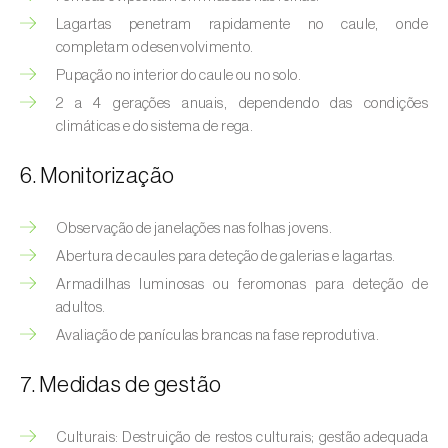
Bichado-da-castanha-intermédio (
Cydia
Lagartas penetram rapidamente no caule, onde
fagiglandana
)
completam o desenvolvimento.
Bichado-da-fruta (
Cydia pomonella
)
Pupação no interior do caule ou no solo.
2 a 4 gerações anuais, dependendo das condições
Borboleta-branca-grande-da-couve (
Pieris
climáticas e do sistema de rega.
brassicae
)
6. Monitorização
Borboleta-branca-pequena-da-couve
(
Pieris rapae
)
Observação de janelações nas folhas jovens.
Broca-africana-do-caule-do-milho
Abertura de caules para deteção de galerias e lagartas.
(
Busseola fusca
)
Armadilhas luminosas ou feromonas para deteção de
adultos.
Broca-do-chá (
Euwallacea fornicatus, E.
Avaliação de panículas brancas na fase reprodutiva.
fornicatior, E. perbrevis e E. kuroshio
)
7. Medidas de gestão
Broca-do-colmo-da-cana-de-açúcar
(
Diatraea saccharalis
)
Culturais: Destruição de restos culturais; gestão adequada