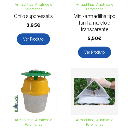
Cochonilha-obscura (
Pseudococcus viburni
)
Armadilhas, Atrativos e
Armadilhas, Atrativos e
Feromonas
Feromonas
Chilo suppressalis
Mini-armadilha tipo
Cochonilha-vermelha-dos-citrinos
funil amarelo e
(
Aonidiella aurantii
)
3,95€
transparente
Cochonilhas
5,50€
Ver Produto
Coleópteros de grandes dimensões
Ver Produto
Coleópteros de pequenas dimensões
Drosófila-da-asa-manchada (
Drosophila
suzukii
)
Escaravelho / Gorgulho-vermelho-das-
palmeiras (
Rhynchophorus ferrugineus
)
Escaravelho-da-agave (
Scyphophorus
acupunctatus
)
Armadilhas, Atrativos e
Armadilhas, Atrativos e
Feromonas
Feromonas