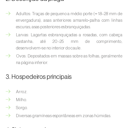
(
Hyalopterus pruni
)
Adultos: Traças de pequeno a médio porte (≈ 18–28 mm de
Afídeo-lanígero-das-macieiras (
Eriosoma
envergadura); asas anteriores amarelo‑palha com linhas
lanigerum
)
escuras; asas posteriores esbranquiçadas.
Afídeo-negro-do-feijão (
Aphis fabae
)
Larvas: Lagartas esbranquiçadas a rosadas, com cabeça
castanha; até 20–25 mm de comprimento;
Afídeo-negro-do-pessegueiro
desenvolvem‑se no interior do caule.
(
Brachycaudus persicae
)
Ovos: Depositados em massas sobre as folhas, geralmente
na página inferior.
Afídeo-verde (
Myzus persicae
)
3. Hospedeiros principais
Afídeo-verde-da-ameixeira (
Brachycaudus
helichrysi
)
Arroz.
Afídeo-verde-da-amendoeira
Milho.
(
Brachycaudus amygdalinus
)
Sorgo.
Diversas gramíneas espontâneas em zonas húmidas.
Afídeo-verde-da-macieira (
Aphis pomi
)