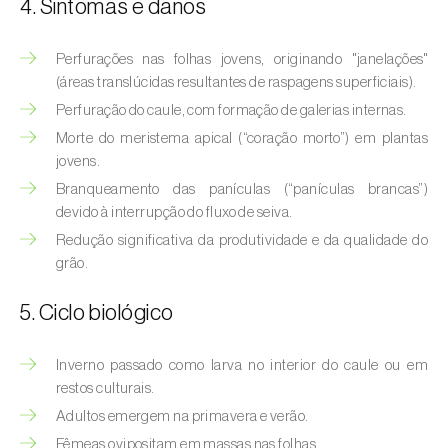
4. Sintomas e danos
Afídeo-verde-dos-citrinos (
Aphis
spiraecola
)
Perfurações nas folhas jovens, originando "janelações"
Afídeos
(áreas translúcidas resultantes de raspagens superficiais).
Perfuração do caule, com formação de galerias internas.
Alfinetes (
Agriotes spp.
)
Morte do meristema apical (“coração morto”) em plantas
Aranhiço-vermelho (
Tetranychus urticae
)
jovens.
Branqueamento das panículas (“panículas brancas”)
Besouro‑verde‑das‑tílias (
Lytta vesicatoria
)
devido à interrupção do fluxo de seiva.
Redução significativa da produtividade e da qualidade do
Bichado-da-ameixeira (
Grapholita (=Cydia)
grão.
funebrana
)
5. Ciclo biológico
Bichado-da-castanha-do-cedo (
Pammene
fasciana
)
Inverno passado como larva no interior do caule ou em
Bichado-da-castanha-do-tarde (
Cydia
restos culturais.
splendana
)
Adultos emergem na primavera e verão.
Fêmeas ovipositam em massas nas folhas.