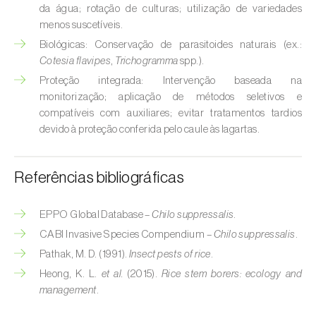
Broca-do-milho (
Sesamia nonagrioides
)
da água; rotação de culturas; utilização de variedades
menos suscetíveis.
Broca-dos-ramos-do-pessegueiro (
Anarsia
Biológicas: Conservação de parasitoides naturais (ex.:
lineatella
)
Cotesia flavipes
,
Trichogramma
spp.).
Proteção integrada: Intervenção baseada na
Broca-listrada-do-caule-do-arroz (
Chilo
monitorização; aplicação de métodos seletivos e
suppressalis
)
compatíveis com auxiliares; evitar tratamentos tardios
devido à proteção conferida pelo caule às lagartas.
Broca-pequena-do-tomateiro
(
Neoleucinodes elegantalis
)
Referências bibliográficas
Broca-vermelha (
Cossus cossus
)
Burgo-da-azinheira (
Tortrix viridana
)
EPPO Global Database –
Chilo suppressalis
.
CABI Invasive Species Compendium –
Chilo suppressalis
.
Cigarrinha-espumadora (
Philaenus
Pathak, M. D. (1991).
Insect pests of rice
.
spumarius
)
Heong, K. L.
et al.
(2015).
Rice stem borers: ecology and
management
.
Cigarrinhas (
Jacobiasca lybica, Scaphoideus
titanus e Empoasca spp.
)