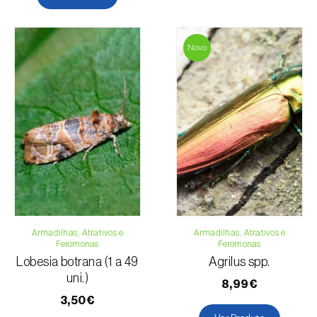
Novo
Armadilhas, Atrativos e
Armadilhas, Atrativos e
Feromonas
Feromonas
Lobesia botrana (1 a 49
Agrilus spp.
uni.)
8,99€
3,50€