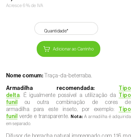
Acresce 6% de IVA
Quantidade*
Adicionar ao Carrinho
Nome comum:
Traça-da-beterraba.
Armadilha recomendada:
Tipo
delta
. É igualmente possível a utilização da
Tipo
funil
ou outra combinação de cores de
armadilha para este inseto, por exemplo:
Tipo
funil
verde e transparente.
Nota:
A armadilha é adquirida
em separado.
Difusor de borracha natural impregnado com 1,16 mg