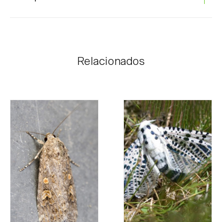
Os produtos Biosani podem ser encomendados via
internet, através do carrinho de compras em cada
página.
Relacionados
O valor dos portes é personalizado ao cliente,
conforme necessidade e valor mais económico. Após
receber a encomenda, a Biosani contacta o cliente o
mais brevemente possível com informação referente
ao valor total da encomenda e dados para
pagamento.
Para qualquer dúvida, contacte-nos:
Telefone:
212 333 019
Email:
info@biosani.com
Formulário de contacto