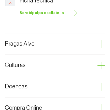
Ficha técnica
Scrobipalpa ocellatella
Pragas Alvo
Traça-da-beterraba
Culturas
Beterraba
Doenças
Podridão cinzenta
Compra Online