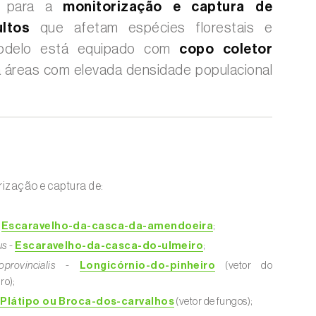
da para a
monitorização e captura de
ltos
que afetam espécies florestais e
 modelo está equipado com
copo coletor
ra áreas com elevada densidade populacional
rização e captura de:
-
Escaravelho-da-casca-da-amendoeira
;
us
-
Escaravelho-da-casca-do-ulmeiro
;
rovincialis
-
Longicórnio-do-pinheiro
(vetor do
ro);
-
Plátipo ou Broca-dos-carvalhos
(vetor de fungos);