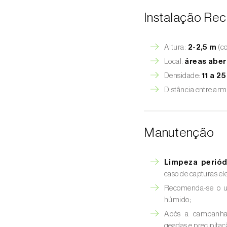
Instalação R
Altura:
2-2,5 m
(co
Local:
áreas aber
Densidade:
11 a 2
Distância entre arm
Manutenção
Limpeza periód
caso de capturas el
Recomenda-se o 
húmido;
Após a campanh
geadas e precipitaç