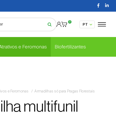
0
 Atrativos e Feromonas
Biofertilizantes
tivos e Feromonas
Armadilhas só para Pragas Florestais
ha multifunil