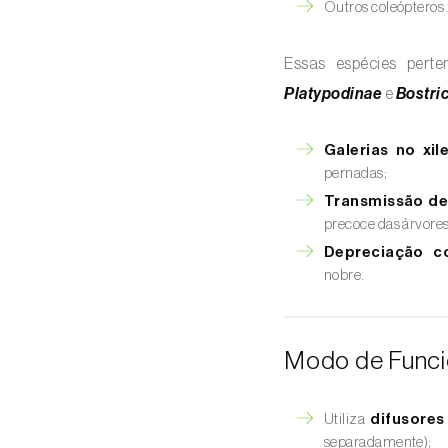
Outros coleópteros x
Essas espécies per
Platypodinae
e
Bostri
Galerias no xi
pernadas;
Transmissão d
precoce das árvores
Depreciação c
nobre.
Modo de Func
Utiliza
difusores
separadamente);