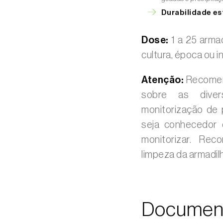
Durabilidade e
Dose:
1 a 25 arma
cultura, época ou 
Atenção:
Recomend
sobre as diver
monitorização de p
seja conhecedor 
monitorizar. Re
limpeza da armadil
Documen