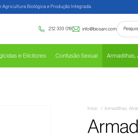
 Agricultura Biológica e Produção Integrada.
212 333 019
info@biosani.com
icidas e Elicitores
Confusão Sexual
Armadilhas,
Início
Armadilhas, Atra
Armadil