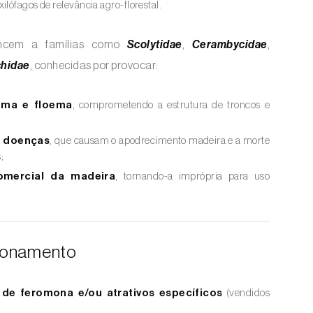
ilófagos de relevância agro-florestal.
tencem a famílias como
Scolytidae
,
Cerambycidae
,
chidae
, conhecidas por provocar:
lema e floema
, comprometendo a estrutura de troncos e
e doenças
, que causam o apodrecimento madeira e a morte
;
omercial da madeira
, tornando-a imprópria para uso
ionamento
 de feromona e/ou atrativos específicos
(vendidos