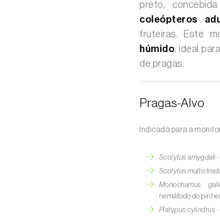
preto, concebi
coleópteros adu
fruteiras. Este
húmido
, ideal pa
de pragas.
Pragas-Alvo
Indicada para a monito
Scolytus amygdali
Scolytus multistriat
Monochamus gallop
nemátodo do pinhei
Platypus cylindrus