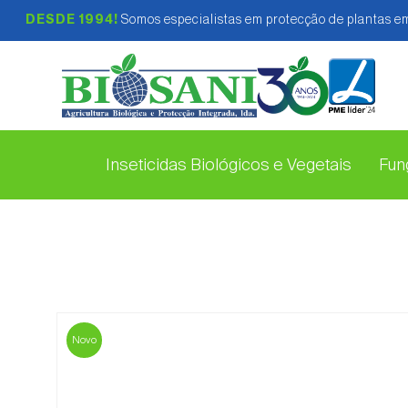
DESDE 1994!
Somos especialistas em protecção de plantas em
Inseticidas Biológicos e Vegetais
Fung
Novo