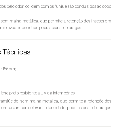
ídos pelo odor, colidem com os funis e são conduzidos ao copo
, sem malha metálica, que permite a retenção dos insetos em
om elevada densidade populacional de pragas.
s Técnicas
: ~155 cm;
ileno preto resistente a UV e a intempéries;
Translúcido, sem malha metálica, que permite a retenção dos
o, em áreas com elevada densidade populacional de pragas