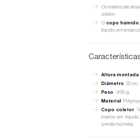
Os insetos são atra
coletor;
O
copo húmido
líquido, em áreas c
Característica
Altura montada
Diâmetro
: 22 cm;
Peso
: ~930 g;
Material
: Poliprop
Copo coletor
: 
insetos em líquid
(versão húmida).