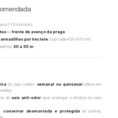
ecomendada
po a 1-1,5 m do solo);
tas
ou
frente de avanço da praga
;
5 armadilhas por hectare
(1 por cada 400-900 m²);
adilhas:
20 a 30 m
.
ica
do copo coletor:
semanal ou quinzenal
(diária em
evadas);
uso de
sais anti-odor
para prolongar a eficácia do copo
a,
conservar desmontada e protegida
de poeiras,
ão;