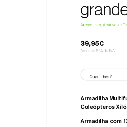
grand
Armadilhas, Atrativos e 
39,95€
Acresce 6% de IVA
Quantidade*
Armadilha Multif
Coleópteros Xiló
Armadilha com 1