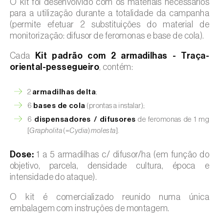
O kit foi desenvolvido com os materiais necessários
para a utilização durante a totalidade da campanha
(permite efetuar 2 substituições do material de
monitorização: difusor de feromonas e base de cola).
Cada
Kit padrão com 2 armadilhas - Traça-
oriental-pessegueiro
, contém:
2
armadilhas delta
;
6
bases de cola
(prontas a instalar);
6
dispensadores / difusores
de feromonas de 1 mg
[
Grapholita
(=
Cydia
)
molesta
].
Dose:
1 a 5 armadilhas c/ difusor/ha (em função do
objetivo, parcela, densidade cultura, época e
intensidade do ataque).
O kit é comercializado reunido numa única
embalagem com instruções de montagem.