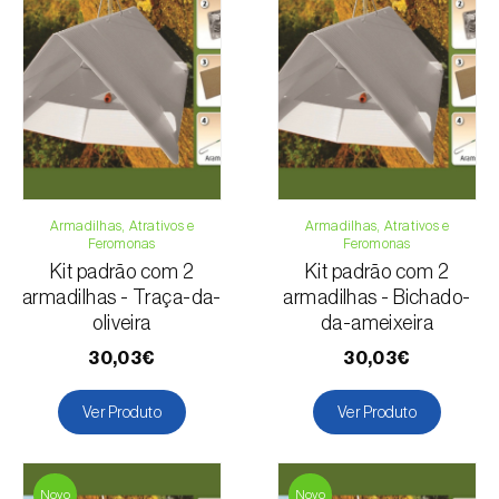
Para qualquer dúvida, contacte-nos:
Telefone:
212 333 019
Email:
info@biosani.com
Formulário de contacto
Armadilhas, Atrativos e
Armadilhas, Atrativos e
Feromonas
Feromonas
Kit padrão com 2
Kit padrão com 2
armadilhas - Traça-da-
armadilhas - Bichado-
oliveira
da-ameixeira
30,03€
30,03€
Ver Produto
Ver Produto
Novo
Novo