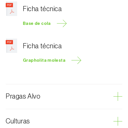
Ficha técnica
Base de cola
Ficha técnica
Grapholita molesta
Pragas Alvo
Traça-oriental-do-pessegueiro
Culturas