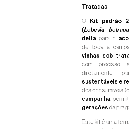
Tratadas
O
Kit padrão 2
(
Lobesia botran
delta
para o
aco
de toda a campan
vinhas sob trat
com precisão
diretamente 
sustentáveis e r
dos consumíveis (di
campanha
, permi
gerações
da prag
Este kit é uma fer