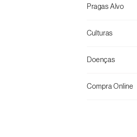
Pragas Alvo
Traça-da-uva
Culturas
Vinha
Doenças
Podridão cinze
Compra Online
Os produtos Bios
através do carrinh
O valor dos port