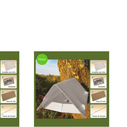
valor mais económico. Após receber a
sani contacta o cliente o mais brevemente
mação referente ao valor total da encomenda
mento.
da, contacte-nos:
33 019
Novo
osani.com
contacto