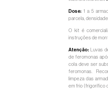
Dose:
1 a 5 armad
parcela, densidade
O kit é comercia
instruções de mon
Atenção:
Luvas de
de feromonas apó
cola deve ser subs
feromonas. Reco
limpeza das armad
em frio (frigorífic