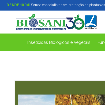
DESDE 1994!
Somos especialistas em protecção de plantas em
Inseticidas Biológicos e Vegetais
Fung