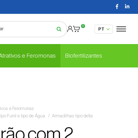
0
 Atrativos e Feromonas
Biofertilizantes
tivos e Feromonas
tipo Funil e tipo de Água
Armadilhas tipo delta
drão com 2