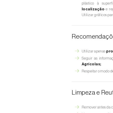
plástico à superf
localização
e reg
Utilizar gráficos pa
Recomendações
Utilizar apenas
pro
Seguir as informa
Agrícolas;
Respeitar o modo d
Limpeza e Reut
Remover antes da c