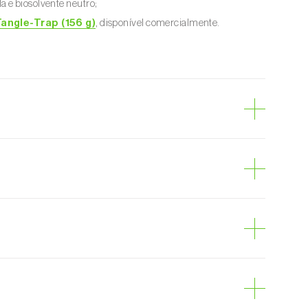
 e biosolvente neutro;
angle-Trap (156 g)
, disponível comercialmente.
-comum
das-estufas
as
fungos
omate
ndimentares e medicinais
dourada
er