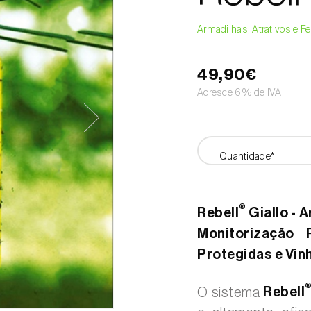
Armadilhas, Atrativos e 
49,90€
Acresce 6% de IVA
Quantidade*
®
Rebell
Giallo - 
Monitorização 
Protegidas e Vin
O sistema
Rebell