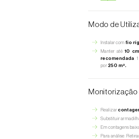
Modo de Utili
Instalar com
fio rí
Manter até
10 cm
recomendada
: 
por
250 m².
Monitorização 
Realizar
contage
Substituir armadilh
Em contagens baixa
Para análise: Retir