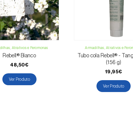
Pitaia
Plantas orname
Prótea
Quiabo
Tabaco
Tomateiro
ilhas, Atrativos e Feromonas
Armadilhas, Atrativos e Fer
Vinha
Rebell® Bianco
Tubo cola Rebell® - Tan
(156 g)
48,50€
19,95€
Ver Produto
Ver Produto