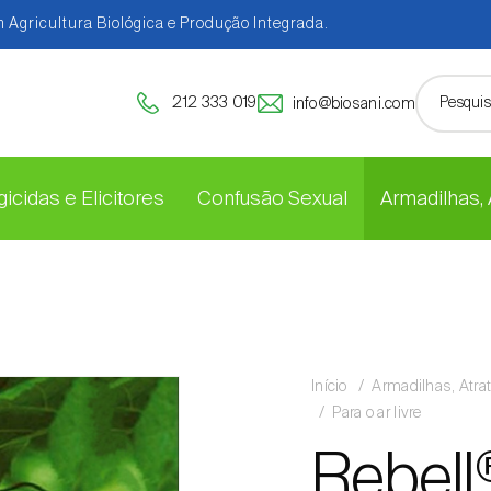
 Agricultura Biológica e Produção Integrada.
212 333 019
info@biosani.com
icidas e Elicitores
Confusão Sexual
Armadilhas,
Início
Armadilhas, Atra
Para o ar livre
Rebell®