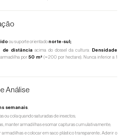
zação
gido
ou suporte orientado
norte-sul;
 de distância
acima do dossel da cultura:
Densidade
1 armadilha por
50 m²
(≈ 200 por hectare); Nunca inferior a 1
e Análise
ns semanais
;
as ou cola quando saturadas de insectos;
s, manter armadilhas e somar capturas cumulativamente;
ar armadilhas e colocar em saco plástico transparente; Aderir o