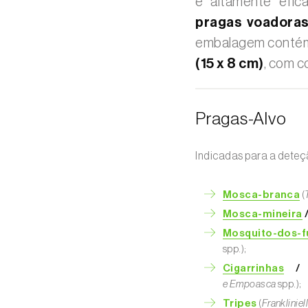
e altamente efi
pragas voadora
embalagem cont
(15 x 8 cm)
, com co
Pragas-Alvo
Indicadas para a deteç
Mosca-branca
(
Mosca-mineira
/
Mosquito-dos-
spp.);
Cigarrinhas
/ c
e
Empoasca
spp.);
Tripes
(
Frankliniel