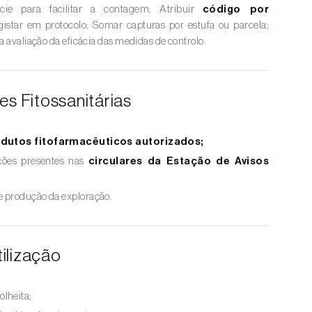
ície para facilitar a contagem; Atribuir
código por
istar em protocolo; Somar capturas por estufa ou parcela;
ra avaliação da eficácia das medidas de controlo.
 Fitossanitárias
dutos fitofarmacêuticos autorizados;
ções presentes nas
circulares da Estação de Avisos
e produção da exploração.
ilização
olheita;