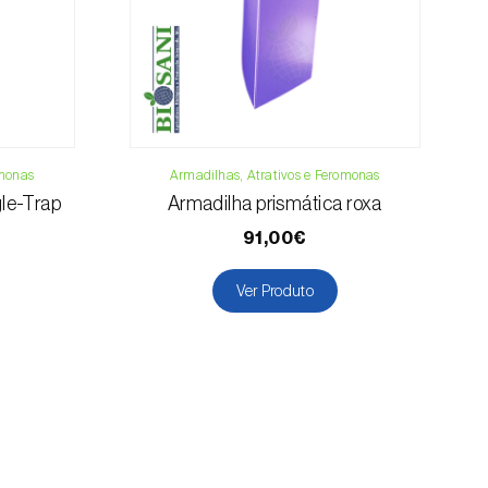
ntais
omonas
Armadilhas, Atrativos e Feromonas
gle-Trap
Armadilha prismática roxa
91,00€
Ver Produto