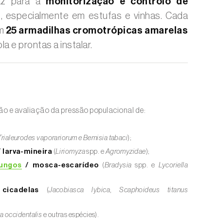
caz para a
monitorização e controlo de
s
, especialmente em estufas e vinhas. Cada
ém
25 armadilhas cromotrópicas amarelas
la e prontas a instalar.
ão e avaliação da pressão populacional de:
Trialeurodes vaporariorum e
Bemisia tabaci
);
 larva-mineira
(
Liriomyza
spp. e
Agromyzidae
);
fungos
/ mosca-escarídeo
(
Bradysia
spp. e
Lycoriella
icadelas
(
Jacobiasca lybica
,
Scaphoideus titanus
la occidentalis
e outras espécies).