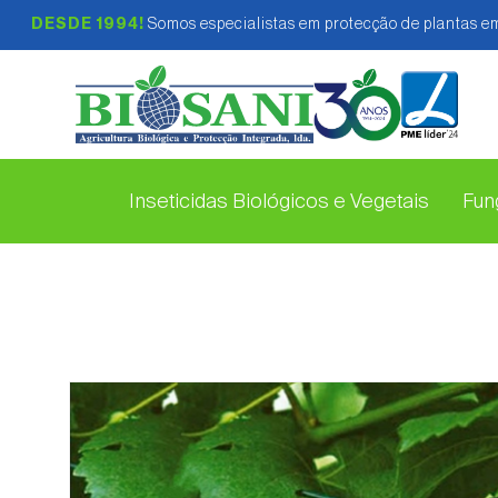
DESDE 1994!
Somos especialistas em protecção de plantas em
Inseticidas Biológicos e Vegetais
Fung