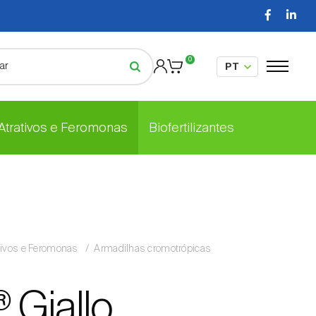
0
 Atrativos e Feromonas
Biofertilizantes
tivos e Feromonas
Armadilhas cromotrópicas
 Giallo