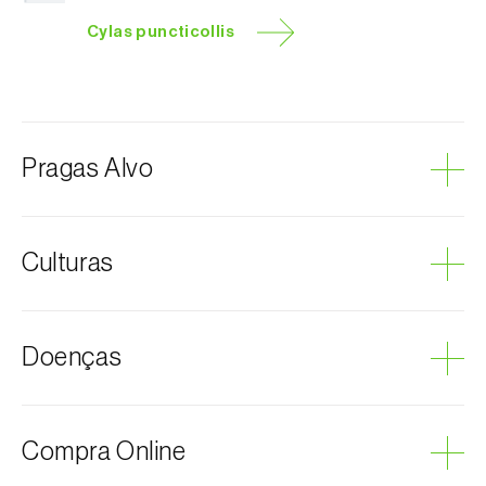
Cylas puncticollis
Pragas Alvo
Coleópteros de grandes dimensões
Culturas
Gorgulho-da-batata-doce
Batata-doce
Doenças
Podridão cinzenta
Compra Online