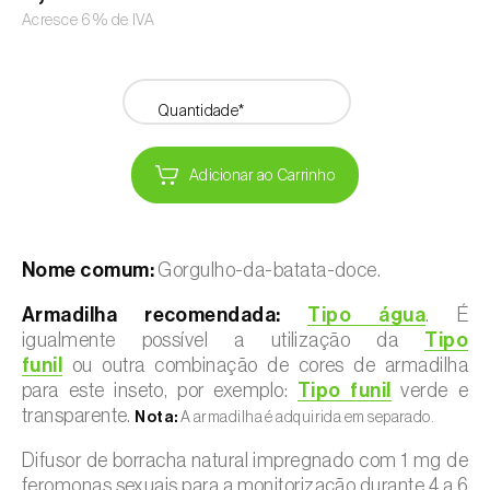
Acresce 6% de IVA
Quantidade*
Adicionar ao Carrinho
Nome comum:
Gorgulho-da-batata-doce.
Armadilha recomendada:
Tipo água
. É
igualmente possível a utilização da
Tipo
funil
ou outra combinação de cores de armadilha
para este inseto, por exemplo:
Tipo funil
verde e
transparente.
Nota:
A armadilha é adquirida em separado.
Difusor de borracha natural impregnado com 1 mg de
feromonas sexuais para a monitorização durante 4 a 6