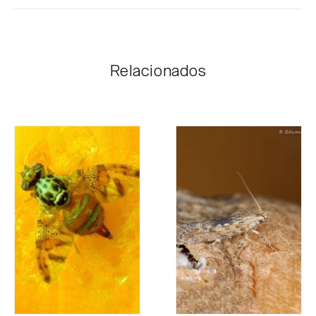
Os produtos Biosani podem ser encomendados via
internet, através do carrinho de compras em cada
página.
Relacionados
O valor dos portes é personalizado ao cliente,
conforme necessidade e valor mais económico. Após
receber a encomenda, a Biosani contacta o cliente o
mais brevemente possível com informação referente
ao valor total da encomenda e dados para
pagamento.
Para qualquer dúvida, contacte-nos:
Telefone:
212 333 019
Email:
info@biosani.com
Formulário de contacto