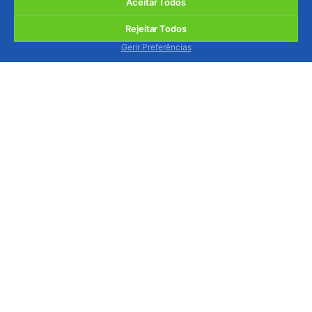
Aceitar Todos
Rejeitar Todos
Gerir Preferências
BIOSANI - Agricultura Biológica e Protecção
Integrada, Lda.
Quinta de São Brás, Serra do Louro, 2950-354
Palmela, Portugal
ver mapa
Estamos disponíveis para o atender, via contacto
telefónico, de segunda a sexta-feira das 9h às 13h
e das 14h às 18h.
Tel.: (+351) 212 333 019
(chamada p/ rede fixa
nacional)