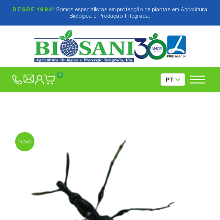
DESDE 1994!
Somos especialistas em protecção de plantas em Agricultura
Biológica e Produção Integrada.
0
Novo