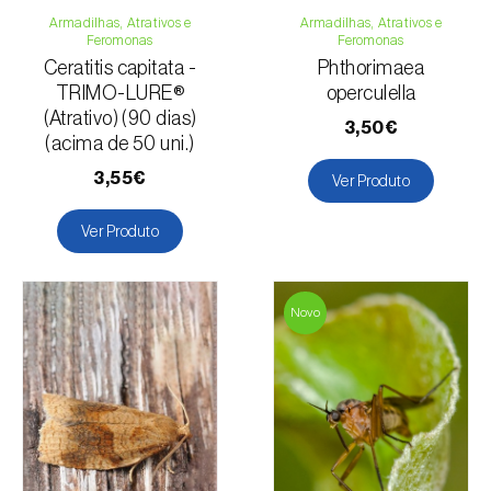
Armadilhas, Atrativos e
Armadilhas, Atrativos e
Feromonas
Feromonas
Ceratitis capitata -
Phthorimaea
TRIMO-LURE®
operculella
(Atrativo) (90 dias)
3,50€
(acima de 50 uni.)
3,55€
Ver Produto
Ver Produto
Novo