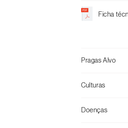
Ficha téc
Pragas Alvo
Cochonilha-al
Culturas
Cochonilhas
Abacate
Doenças
Abóbora
Alfarrobeira