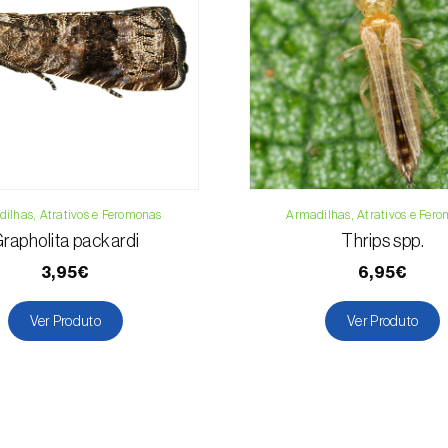
Formulário de 
ilhas, Atrativos e Feromonas
Armadilhas, Atrativos e Fer
rapholita packardi
Thrips spp.
3,95€
6,95€
Ver Produto
Ver Produto