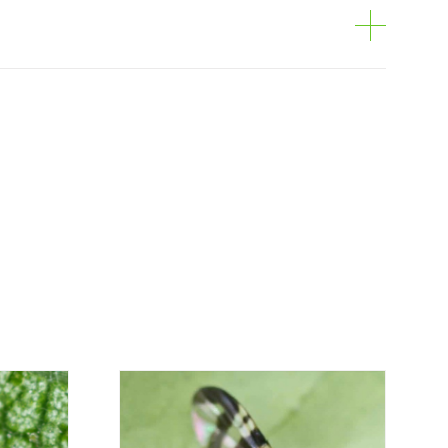
nta
ani podem ser encomendados via internet,
o de compras em cada página.
es é personalizado ao cliente, conforme
valor mais económico. Após receber a
sani contacta o cliente o mais brevemente
mação referente ao valor total da encomenda
mento.
da, contacte-nos:
33 019
osani.com