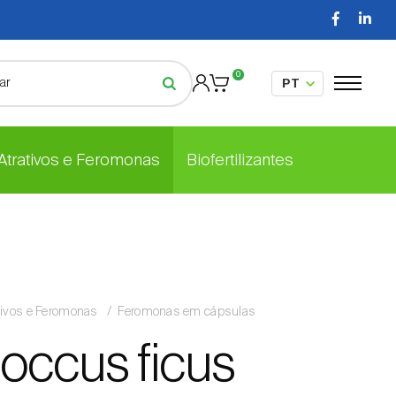
0
 Atrativos e Feromonas
Biofertilizantes
tivos e Feromonas
Feromonas em cápsulas
occus ficus