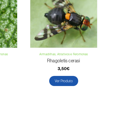
contacto
omonas
Armadilhas, Atrativos e Feromonas
Rhagoletis cerasi
3,50€
Ver Produto