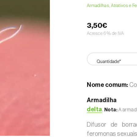
Armadilhas, Atrativos e 
3,50€
Acresce 6% de IVA
Quantidade*
Nome comum:
Coc
Armadilha
delta
.
Nota:
A armadi
Difusor de borr
feromonas sexuais