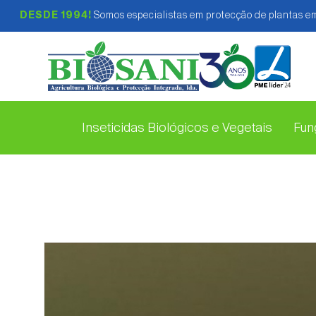
DESDE 1994!
Somos especialistas em protecção de plantas em
Inseticidas Biológicos e Vegetais
Fung