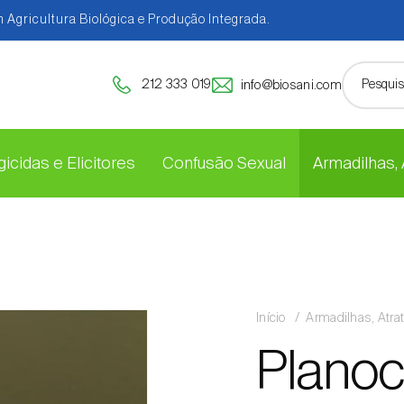
 Agricultura Biológica e Produção Integrada.
212 333 019
info@biosani.com
icidas e Elicitores
Confusão Sexual
Armadilhas,
Início
Armadilhas, Atra
Planoc