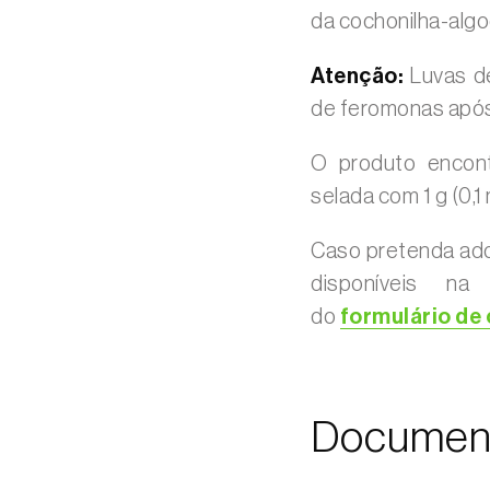
da cochonilha-algo
Atenção:
Luvas de
de feromonas após
O produto encont
selada com 1 g (0,
Caso pretenda adq
disponíveis na
do
formulário de
Documen