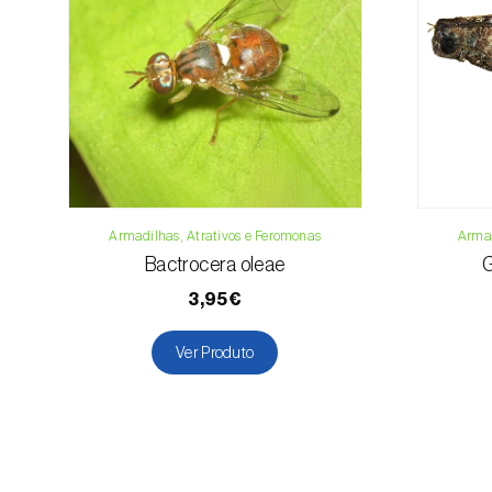
Armadilhas, Atrativos e Feromonas
Armad
Bactrocera oleae
G
3,95€
Ver Produto