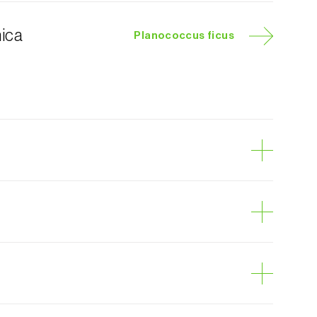
nica
Planococcus ficus
godão-da-vinha