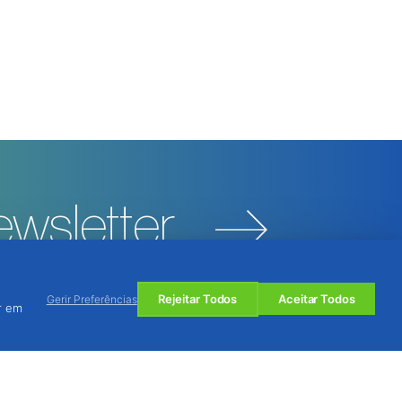
wsletter
Rejeitar Todos
Aceitar Todos
Gerir Preferências
r em