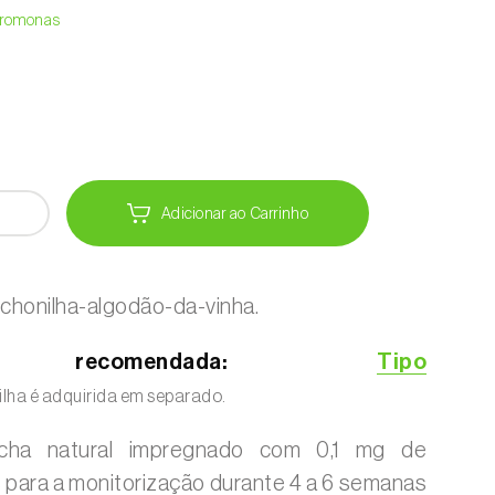
Feromonas
Adicionar ao Carrinho
honilha-algodão-da-vinha.
 recomendada:
Tipo
lha é adquirida em separado.
acha natural impregnado com 0,1 mg de
 para a monitorização durante 4 a 6 semanas