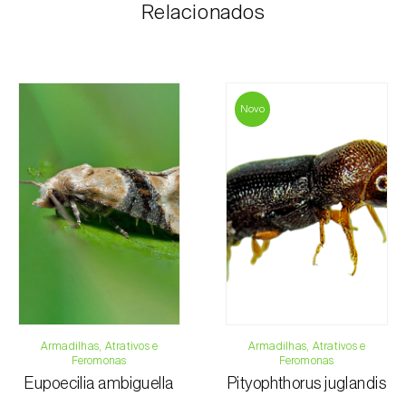
Relacionados
O valor dos portes é personalizado ao cliente,
conforme necessidade e valor mais económico. Após
receber a encomenda, a Biosani contacta o cliente o
mais brevemente possível com informação referente
ao valor total da encomenda e dados para
Novo
pagamento.
Para qualquer dúvida, contacte-nos:
Telefone:
212 333 019
Email:
info@biosani.com
Formulário de contacto
Armadilhas, Atrativos e
Armadilhas, Atrativos e
Feromonas
Feromonas
Eupoecilia ambiguella
Pityophthorus juglandis