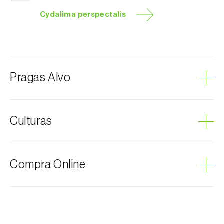
Cydalima perspectalis
Pragas Alvo
Traça-do-buxo
Culturas
Buxo
Compra Online
Os produtos Biosani podem ser encomendados via
internet, através do carrinho de compras em cada
página.