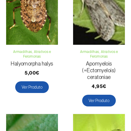
Telefone:
212 333 019
Email:
info@biosani.com
Formulário de contacto
Armadilhas, Atrativos e
Armadilhas, Atrativos e
Feromonas
Feromonas
Halyomorpha halys
Apomyelois
(=Ectomyelois)
5,00€
ceratoniae
4,95€
Ver Produto
Ver Produto