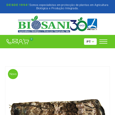
DESDE 1994!
Somos especialistas em protecção de plantas em Agricultura
Biológica e Produção Integrada.
0
Novo