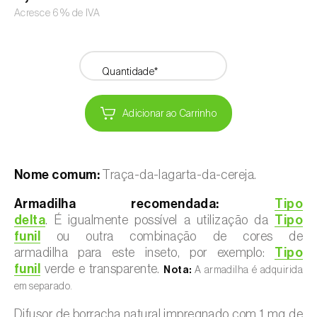
Acresce 6% de IVA
Quantidade*
Adicionar ao Carrinho
Nome comum:
Traça-da-lagarta-da-cereja.
Armadilha recomendada:
Tipo
delta
. É igualmente possível a utilização da
Tipo
funil
ou outra combinação de cores de
armadilha para este inseto, por exemplo:
Tipo
funil
verde e transparente.
Nota:
A armadilha é adquirida
em separado.
Difusor de borracha natural impregnado com 1 mg de