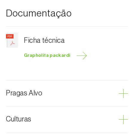
Documentação
Ficha técnica
Grapholita packardi
Pragas Alvo
Traça-da-lagarta-da-cereja
Culturas