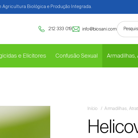
 Agricultura Biológica e Produção Integrada.
212 333 019
info@biosani.com
icidas e Elicitores
Confusão Sexual
Armadilhas,
Início
Armadilhas, Atra
Helico