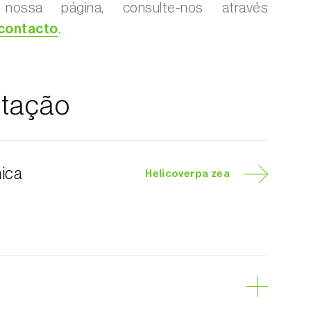
 nossa página, consulte-nos através
 contacto
.
tação
nica
Helicoverpa zea