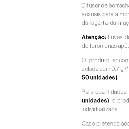
Difusor de borrac
sexuais para a mo
da-lagarta-da-maç
Atenção:
Luvas de
de feromonas após
O produto encont
selada com 0,7 g 
50 unidades)
.
Para quantidade
unidades)
, o pro
individualizada.
Caso pretenda adq