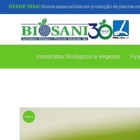
DESDE 1994!
Somos especialistas em protecção de plantas em
Inseticidas Biológicos e Vegetais
Fung
Novo