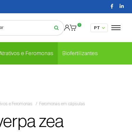
0
 Atrativos e Feromonas
Biofertilizantes
tivos e Feromonas
Feromonas em cápsulas
verpa zea