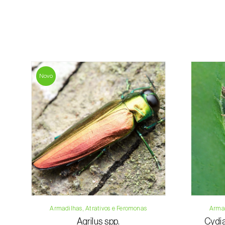
Novo
Armadilhas, Atrativos e Feromonas
Armad
Agrilus spp.
Cydia