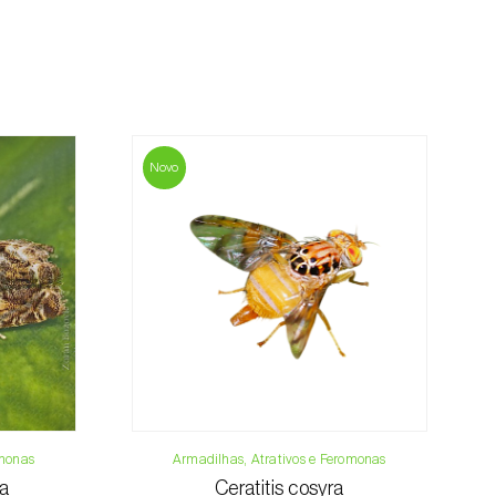
mação referente ao valor total da encomenda
mento.
da, contacte-nos:
33 019
Novo
osani.com
contacto
omonas
Armadilhas, Atrativos e Feromonas
na
Ceratitis cosyra