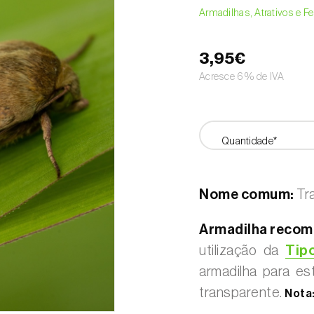
Armadilhas, Atrativos e 
3,95€
Acresce 6% de IVA
Quantidade*
Nome comum:
Tr
Armadilha recom
utilização da
Tipo
armadilha para es
transparente.
Nota