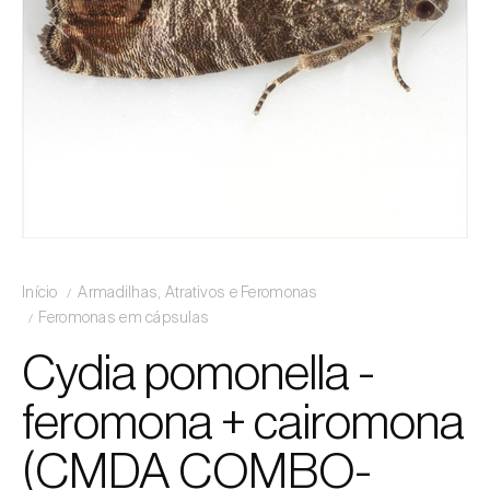
Início
Armadilhas, Atrativos e Feromonas
Feromonas em cápsulas
Cydia pomonella -
feromona + cairomona
(CMDA COMBO-