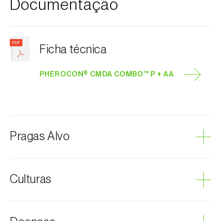
Documentação
Ficha técnica
PHEROCON® CMDA COMBO™ P + AA
Pragas Alvo
Bichado-da-fruta
Culturas
Ameixeira