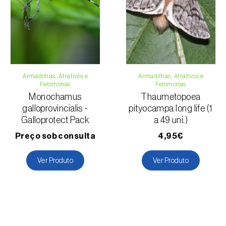
Armadilhas, Atrativos e
Armadilhas, Atrativos e
Feromonas
Feromonas
Monochamus
Thaumetopoea
galloprovincialis -
pityocampa long life (1
Galloprotect Pack
a 49 uni.)
Preço sob consulta
4,95€
Ver Produto
Ver Produto