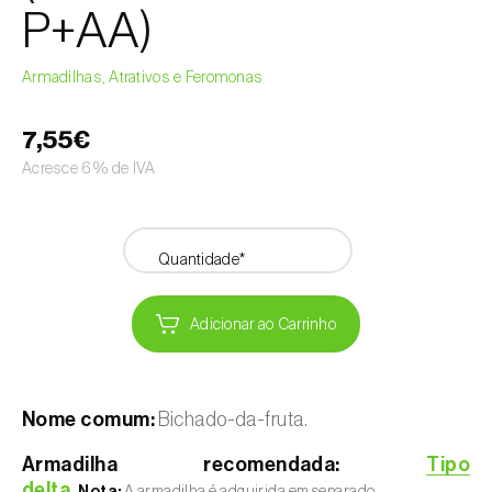
P+AA)
Armadilhas, Atrativos e Feromonas
7,55€
Acresce 6% de IVA
Quantidade*
Adicionar ao Carrinho
Nome comum:
Bichado-da-fruta.
Armadilha recomendada:
Tipo
delta
.
Nota:
A armadilha é adquirida em separado.