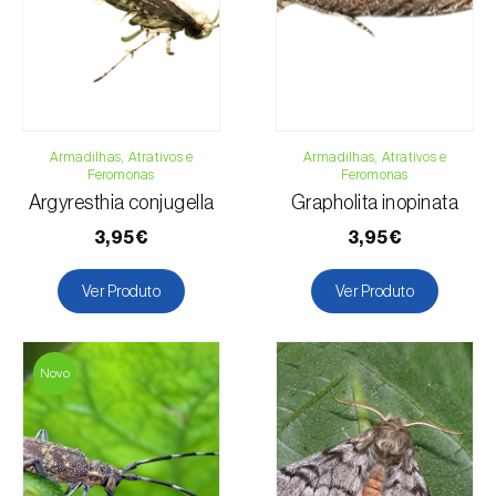
Email:
info@biosani.com
Formulário de contacto
Armadilhas, Atrativos e
Armadilhas, Atrativos e
Feromonas
Feromonas
Argyresthia conjugella
Grapholita inopinata
3,95€
3,95€
Ver Produto
Ver Produto
Novo