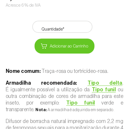
Acresce 6% de IVA
Quantidade*
Adicionar ao Carrinho
Nome comum:
Traça-rosa ou tortricídeo-rosa.
Armadilha recomendada:
Tipo delta
.
É igualmente possível a utilização da
Tipo funil
ou
outra combinação de cores de armadilha para este
inseto, por exemplo:
Tipo funil
verde e
transparente.
Nota:
A armadilha é adquirida em separado.
Difusor de borracha natural impregnado com 2,2 mg
de feromonas sexuais para a monitorização durante 4