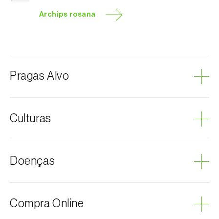
Archips rosana
Pragas Alvo
Traça-rosa
Culturas
Ameixeira
Doenças
Aveleira
Cerejeira
Citrinos
Podridão cinzenta
Compra Online
Damasqueiro / Alperce
Framboesa