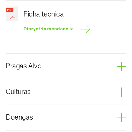
Ficha técnica
Dioryctria mendacella
Pragas Alvo
Lagarta-das-pinhas
Culturas
Pinheiro
Doenças
Pinheiro-manso