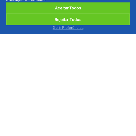
Aceitar Todos
Rejeitar Todos
Gerir Preferências
BIOSANI - Agricultura Biológica e Protecção
Integrada, Lda.
Quinta de São Brás, Serra do Louro, 2950-354
Palmela, Portugal
ver mapa
Estamos disponíveis para o atender, via contacto
telefónico, de segunda a sexta-feira das 9h às 13h
e das 14h às 18h.
Tel.: (+351) 212 333 019
(chamada p/ rede fixa