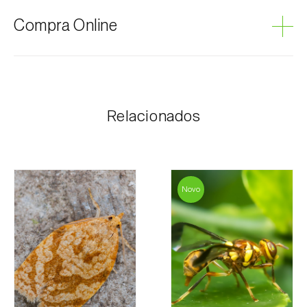
Podridão cinzenta
Compra Online
Os produtos Biosani podem ser encomendados via
internet, através do carrinho de compras em cada
página.
Relacionados
O valor dos portes é personalizado ao cliente,
conforme necessidade e valor mais económico. Após
receber a encomenda, a Biosani contacta o cliente o
mais brevemente possível com informação referente
ao valor total da encomenda e dados para
Novo
pagamento.
Para qualquer dúvida, contacte-nos:
Telefone:
212 333 019
Email:
info@biosani.com
Formulário de contacto