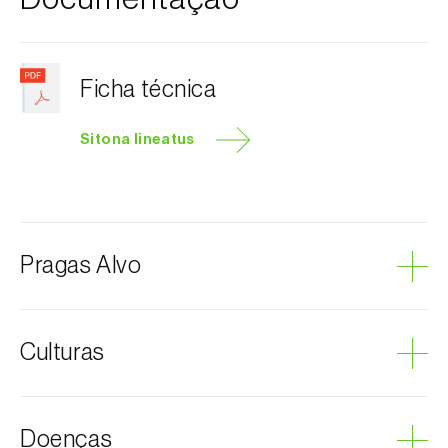
Ficha técnica
Sitona lineatus
Pragas Alvo
Coleópteros de grandes dimensões
Culturas
Escaravelho-da-folha-da-ervilha
Ervilha
Doenças
Fava