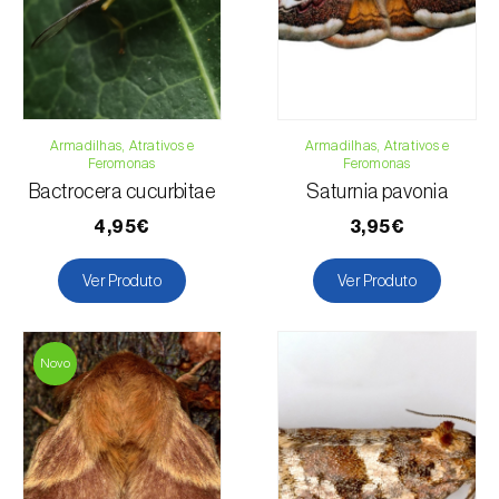
Email:
info@biosani.com
Formulário de contacto
Armadilhas, Atrativos e
Armadilhas, Atrativos e
Feromonas
Feromonas
Bactrocera cucurbitae
Saturnia pavonia
4,95€
3,95€
Ver Produto
Ver Produto
Novo