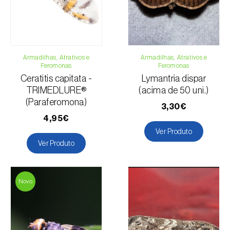
Formulário de contacto
Armadilhas, Atrativos e
Armadilhas, Atrativos e
Feromonas
Feromonas
Ceratitis capitata -
Lymantria dispar
TRIMEDLURE®
(acima de 50 uni.)
(Paraferomona)
3,30€
4,95€
Ver Produto
Ver Produto
Novo