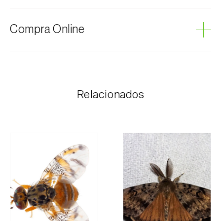
Pinheiro
Compra Online
Pinheiro-manso
Os produtos Biosani podem ser encomendados via
internet, através do carrinho de compras em cada
página.
Relacionados
O valor dos portes é personalizado ao cliente,
conforme necessidade e valor mais económico. Após
receber a encomenda, a Biosani contacta o cliente o
mais brevemente possível com informação referente
ao valor total da encomenda e dados para
pagamento.
Para qualquer dúvida, contacte-nos:
Telefone:
212 333 019
Email:
info@biosani.com