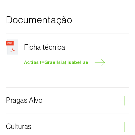
Documentação
Ficha técnica
Actias (=Graellsia) isabellae
Pragas Alvo
Mariposa-da-lua-espanhola
Culturas