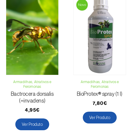
ao valor total da encomenda e dados para
Novo
pagamento.
Para qualquer dúvida, contacte-nos:
Telefone:
212 333 019
Email:
info@biosani.com
Formulário de contacto
Armadilhas, Atrativos e
Armadilhas, Atrativos e
Feromonas
Feromonas
Bactrocera dorsalis
BioProtex® spray (1 l)
(=invadens)
7,80€
4,95€
Ver Produto
Ver Produto