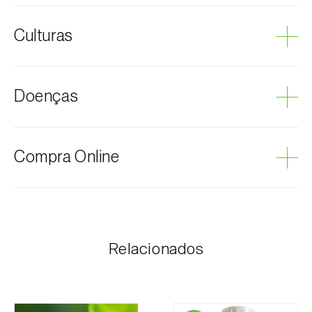
Mosca-da-cereja
Culturas
Cerejeira
Doenças
Podridão cinzenta
Compra Online
Os produtos Biosani podem ser encomendados via
internet, através do carrinho de compras em cada
página.
Relacionados
O valor dos portes é personalizado ao cliente,
conforme necessidade e valor mais económico. Após
receber a encomenda, a Biosani contacta o cliente o
mais brevemente possível com informação referente