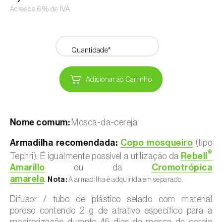
Acresce 6% de IVA
Quantidade*
Adicionar ao Carrinho
Nome comum:
Mosca-da-cereja.
Armadilha recomendada:
Copo mosqueiro
(tipo
®
Tephri). É igualmente possível a utilização da
Rebell
Amarillo
ou da
Cromotrópica
amarela
.
Nota:
A armadilha é adquirida em separado.
Difusor / tubo de plástico selado com material
poroso contendo 2 g de atrativo específico para a
monitorização durante 45 dias da mosca-da-cereja