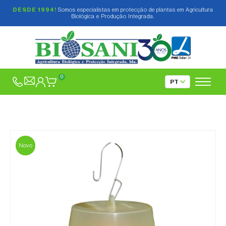
DESDE 1994!
Somos especialistas em protecção de plantas em Agricultura
Biológica e Produção Integrada.
0
Novo