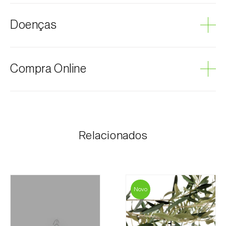
Oliveira
Doenças
Podridão cinzenta
Compra Online
Os produtos Biosani podem ser encomendados via
internet, através do carrinho de compras em cada
página.
Relacionados
O valor dos portes é personalizado ao cliente,
conforme necessidade e valor mais económico. Após
receber a encomenda, a Biosani contacta o cliente o
mais brevemente possível com informação referente
ao valor total da encomenda e dados para
Novo
pagamento.
Para qualquer dúvida, contacte-nos: