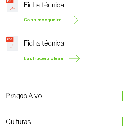
Ficha técnica
Copo mosqueiro
Ficha técnica
Bactrocera oleae
Pragas Alvo
Mosca-da-azeitona
Culturas