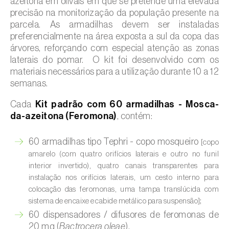
azeitona em olivais em que se pretende uma elevada
precisão na monitorização da população presente na
parcela. As armadilhas devem ser instaladas
preferencialmente na área exposta a sul da copa das
árvores, reforçando com especial atenção as zonas
laterais do pomar. O kit foi desenvolvido com os
materiais necessários para a utilização durante 10 a 12
semanas.
Cada
Kit padrão com 60 armadilhas - Mosca-
da-azeitona (Feromona)
, contém:
60 armadilhas tipo Tephri - copo mosqueiro
[copo
amarelo (com quatro orifícios laterais e outro no funil
interior invertido), quatro canais transparentes para
instalação nos orifícios laterais, um cesto interno para
colocação das feromonas, uma tampa translúcida com
;
sistema de encaixe e cabide metálico para suspensão]
60 dispensadores / difusores de feromonas de
20 mg (
Bactrocera oleae
).