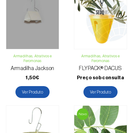
Telefone:
212 333 019
Email:
info@biosani.com
Formulário de contacto
Armadilhas, Atrativos e
Armadilhas, Atrativos e
Feromonas
Feromonas
Armadilha Jackson
FLYPACK® DACUS
1,50€
Preço sob consulta
Ver Produto
Ver Produto
Novo