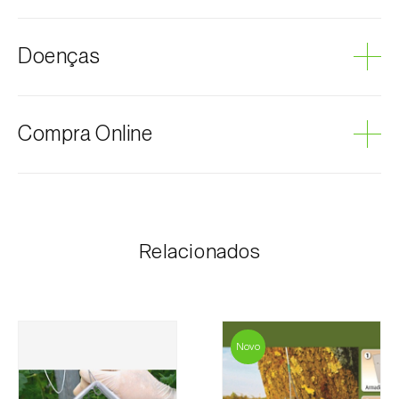
Citrinos
Doenças
Limão
Toranja
Podridão cinzenta
Compra Online
Os produtos Biosani podem ser encomendados via
internet, através do carrinho de compras em cada
página.
Relacionados
O valor dos portes é personalizado ao cliente,
conforme necessidade e valor mais económico. Após
receber a encomenda, a Biosani contacta o cliente o
mais brevemente possível com informação referente
ao valor total da encomenda e dados para
Novo
pagamento.