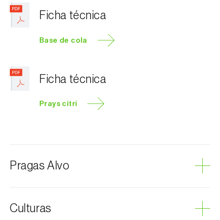
Ficha técnica
Base de cola
Ficha técnica
Prays citri
Pragas Alvo
Traça-do-limoeiro
Culturas