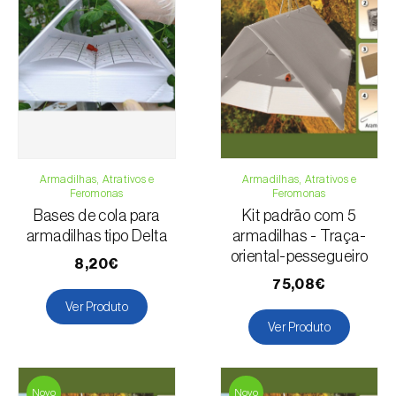
Para qualquer dúvida, contacte-nos:
Telefone:
212 333 019
Email:
info@biosani.com
Formulário de contacto
Armadilhas, Atrativos e
Armadilhas, Atrativos e
Feromonas
Feromonas
Bases de cola para
Kit padrão com 5
armadilhas tipo Delta
armadilhas - Traça-
oriental-pessegueiro
8,20€
75,08€
Ver Produto
Ver Produto
Novo
Novo