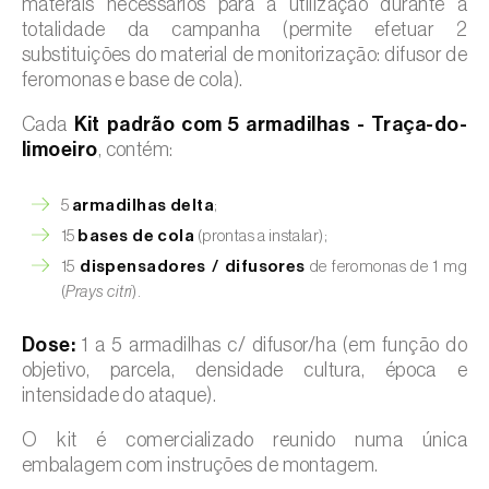
materais necessários para a utilização durante a
totalidade da campanha (permite efetuar 2
substituições do material de monitorização: difusor de
feromonas e base de cola).
Cada
Kit padrão com 5 armadilhas - Traça-do-
limoeiro
, contém:
5
armadilhas delta
;
15
bases de cola
(prontas a instalar);
15
dispensadores / difusores
de feromonas de 1 mg
(
Prays citri
).
Dose:
1 a 5 armadilhas c/ difusor/ha (em função do
objetivo, parcela, densidade cultura, época e
intensidade do ataque).
O kit é comercializado reunido numa única
embalagem com instruções de montagem.