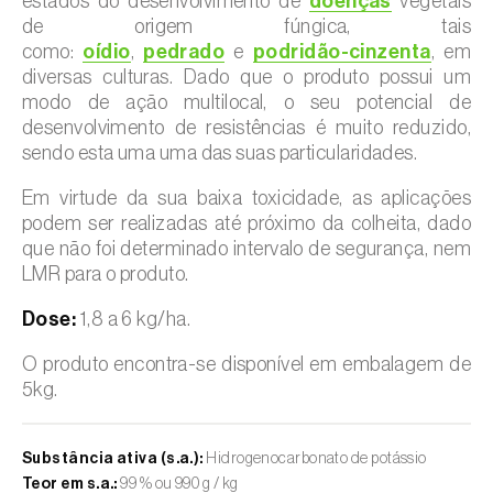
estados do desenvolvimento de
doenças
vegetais
de origem fúngica, tais
como:
oídio
,
pedrado
e
podridão-cinzenta
, em
diversas culturas. Dado que o produto possui um
modo de ação multilocal, o seu potencial de
desenvolvimento de resistências é muito reduzido,
sendo esta uma uma das suas particularidades.
Em virtude da sua baixa toxicidade, as aplicações
podem ser realizadas até próximo da colheita, dado
que não foi determinado intervalo de segurança, nem
LMR para o produto.
Dose:
1,8 a 6 kg/ha.
O produto encontra-se disponível em embalagem de
5kg.
Substância ativa (s.a.):
Hidrogenocarbonato de potássio
Teor em s.a.:
99 % ou 990 g / kg