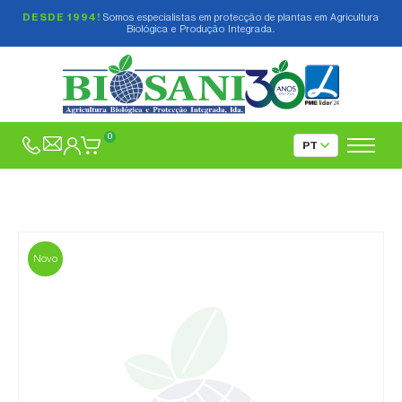
DESDE 1994!
Somos especialistas em protecção de plantas em Agricultura
Biológica e Produção Integrada.
0
Novo