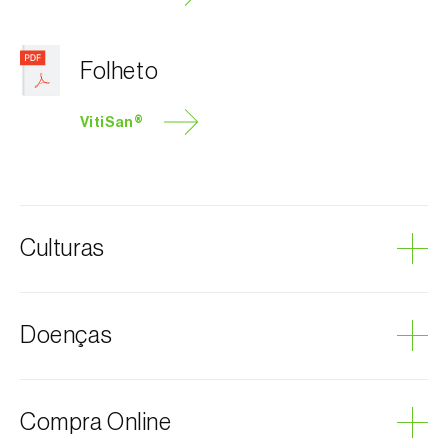
Folheto
VitiSan®
Culturas
Amoreira
Doenças
Courgette
Framboesa
Macieira
Oídio
Compra Online
Mirtilo
Pedrado
Pepino