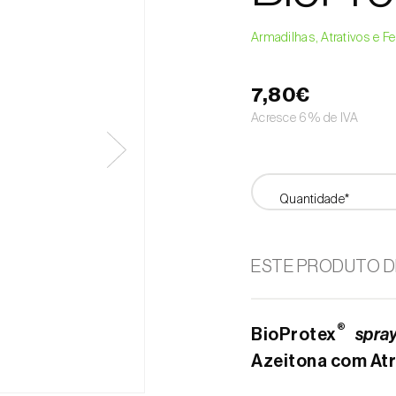
Armadilhas, Atrativos e 
7,80€
Acresce 6% de IVA
Quantidade*
ESTE PRODUTO D
®
BioProtex
spra
Azeitona com Atr