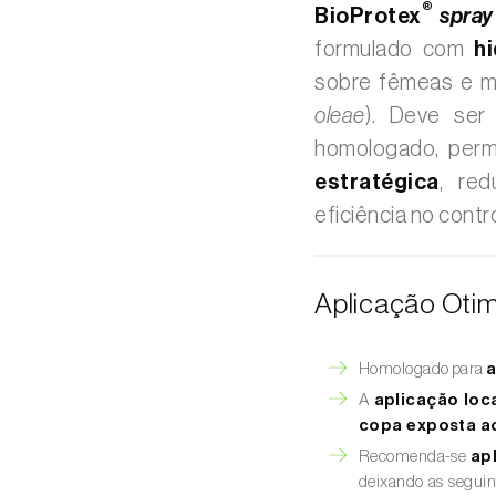
®
BioProtex
spray
formulado com
h
sobre fêmeas e 
oleae
). Deve ser
homologado, per
estratégica
, re
eficiência no contr
Aplicação Otim
Homologado para
a
A
aplicação loc
copa exposta a
Recomenda-se
ap
deixando as seguin