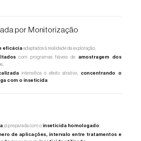
idada por Monitorização
e eficácia
adaptados à realidade da exploração;
ultados
com programas fiáveis de
amostragem dos
s;
calizada
intensifica o efeito atrativo,
concentrando o
ga com o inseticida
.
da
já preparada com o
inseticida homologado
;
ro de aplicações, intervalo entre tratamentos e