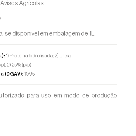
Avisos Agrícolas.
a.
a-se disponível em embalagem de 1L.
.):
1) Proteína hidrolisada; 2) Ureia
/p); 2) 25% (p/p)
a (DGAV):
1095
utorizado para uso em modo de produção