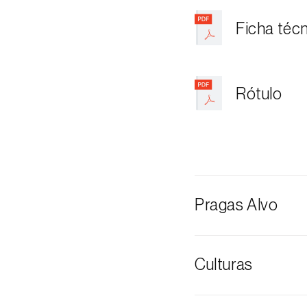
Ficha téc
Rótulo
Pragas Alvo
Mosca-da-azei
Culturas