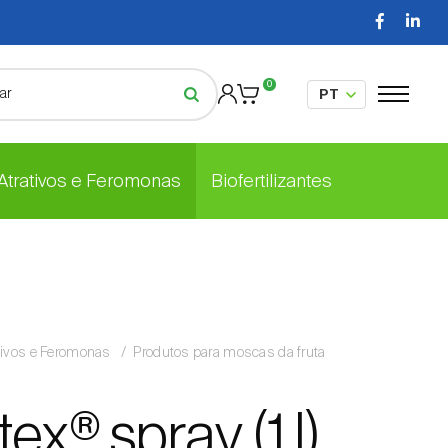
0
 Atrativos e Feromonas
Biofertilizantes
tivos e Feromonas
Produtos para moscas da fruta
ex® spray (1 l)