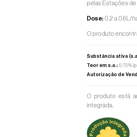
pelas Estações de 
Dose:
0,2 a 0,6L/h
O produto encontr
Substância ativa (s.a
Teor em s.a.:
1) 75% (p
Autorização de Vend
O produto está a
integrada.