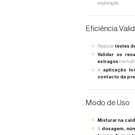
exploração.
Eficiência Val
Realizar
testes d
Validar os res
estragos
nos fruto
A
aplicação lo
contacto da pra
Modo de Uso
Misturar na cal
A
dosagem, núme