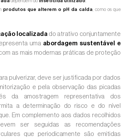
rada
dependem do
inseticida utilizado
;
om
produtos que alterem o pH da calda
, como os que
cação localizada
do atrativo conjuntamente
 representa uma
abordagem sustentável e
a com as mais modernas práticas de proteção
ra pulverizar, deve ser justificada por dados
nitorização e pela observação das picadas
vés da amostragem representativa dos
rmita a determinação do risco e do nível
que. Em complemento aos dados recolhidos
 devem ser seguidas as recomendações
rculares que periodicamente são emitidas