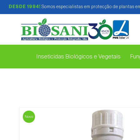
DESDE 1994!
Somos especialistas em protecção de plantas em
Inseticidas Biológicos e Vegetais
Fung
Novo