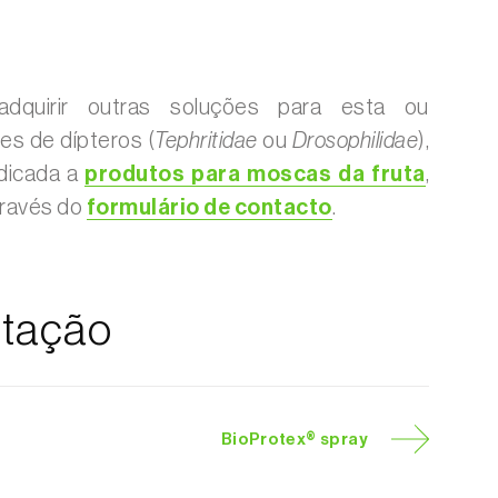
dquirir outras soluções para esta ou
es de dípteros (
Tephritidae
ou
Drosophilidae
),
dicada a
produtos para moscas da fruta
,
través do
formulário de contacto
.
tação
BioProtex® spray