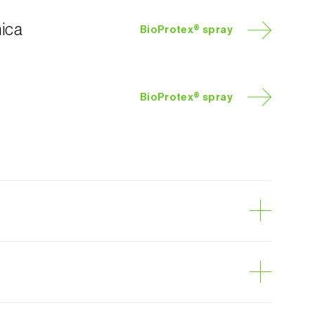
nica
BioProtex® spray
BioProtex® spray
tona