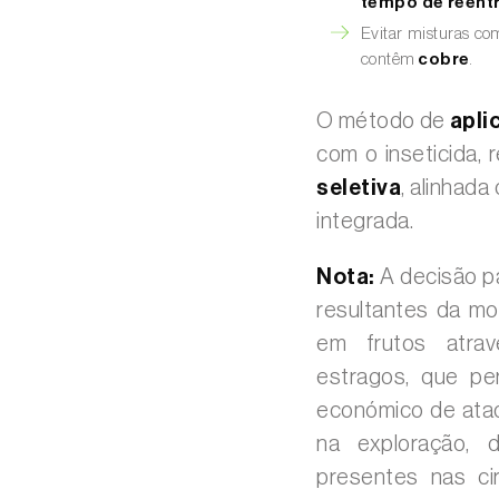
tempo de reent
Evitar misturas c
contêm
cobre
.
O método de
apli
com o inseticida,
seletiva
, alinhad
integrada.
Nota:
A decisão pa
resultantes da mo
em frutos atra
estragos, que pe
económico de ata
na exploração,
presentes nas ci