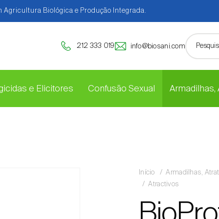
 Agricultura Biológica e Produção Integrada.
212 333 019
info@biosani.com
icidas e Elicitores
Confusão Sexual
Armadilhas,
Início
Armadilhas, Atra
Atractivos
BioProt