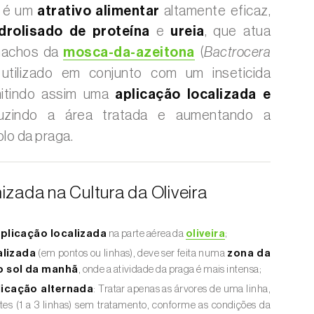
é um
atrativo alimentar
altamente eficaz,
idrolisado de proteína
e
ureia
, que atua
machos da
mosca-da-azeitona
(
Bactrocera
 utilizado em conjunto com um inseticida
mitindo assim uma
aplicação localizada e
duzindo a área tratada e aumentando a
olo da praga.
izada na Cultura da Oliveira
plicação localizada
na parte aérea da
oliveira
;
alizada
(em pontos ou linhas), deve ser feita numa
zona da
o sol da manhã
, onde a atividade da praga é mais intensa;
licação alternada
: Tratar apenas as árvores de uma linha,
tes (1 a 3 linhas) sem tratamento, conforme as condições da