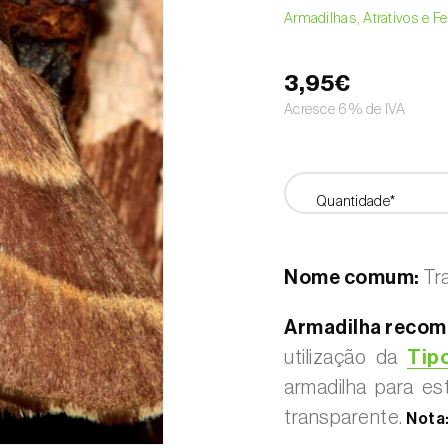
Armadilhas, Atrativos e 
3,95€
Acresce 6% de IVA
Quantidade*
Nome comum:
Tra
Armadilha recom
utilização da
Tipo
armadilha para es
transparente.
Nota