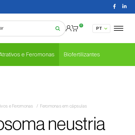
0
 Atrativos e Feromonas
Biofertilizantes
tivos e Feromonas
Feromonas em cápsulas
soma neustria