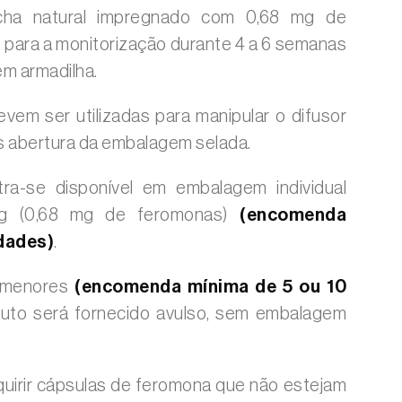
acha natural impregnado com 0,68 mg de
 para a monitorização durante 4 a 6 semanas
em armadilha.
vem ser utilizadas para manipular o difusor
 abertura da embalagem selada.
ra-se disponível em embalagem individual
 g (0,68 mg de feromonas)
(encomenda
dades)
.
s menores
(encomenda mínima de 5 ou 10
duto será fornecido avulso, sem embalagem
uirir cápsulas de feromona que não estejam