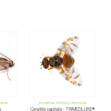
mação referente ao valor total da encomenda
mento.
da, contacte-nos:
33 019
osani.com
contacto
omonas
Armadilhas, Atrativos e Feromonas
s
Ceratitis capitata - TRIMEDLURE®