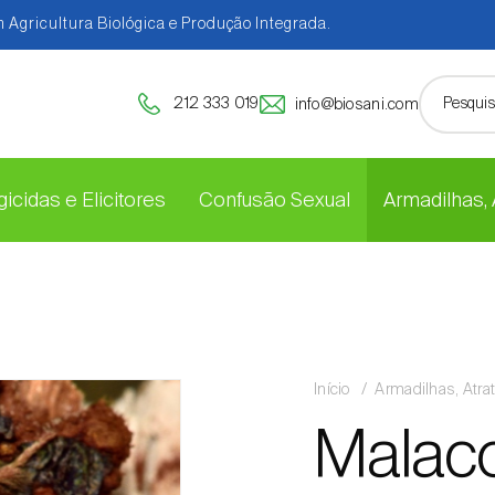
 Agricultura Biológica e Produção Integrada.
212 333 019
info@biosani.com
icidas e Elicitores
Confusão Sexual
Armadilhas,
Início
Armadilhas, Atra
Malaco