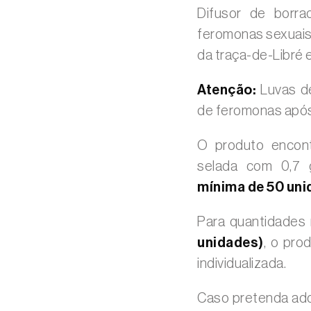
Difusor de borr
feromonas sexuais
da traça-de-Libré 
Atenção:
Luvas de
de feromonas após
O produto encont
selada com 0,7
mínima de 50 uni
Para quantidade
unidades)
, o pro
individualizada.
Caso pretenda adq