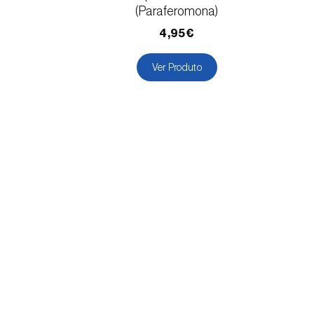
(Paraferomona)
4,95€
Ver Produto