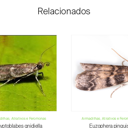
possível com infor
Relacionados
e dados para paga
Para qualquer dúvi
Telefone:
212 3
Email:
info@bi
Formulário de 
ilhas, Atrativos e Feromonas
Armadilhas, Atrativos e Fer
yptoblabes gnidiella
Euzophera pingui