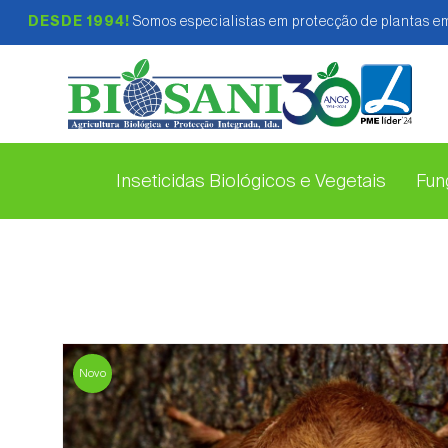
DESDE 1994!
Somos especialistas em protecção de plantas em
Inseticidas Biológicos e Vegetais
Fung
Novo