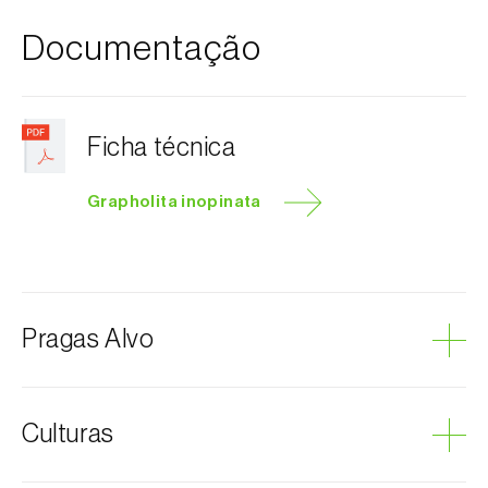
Documentação
Ficha técnica
Grapholita inopinata
Pragas Alvo
Traça-da-fruta-da-Manchúria
Culturas