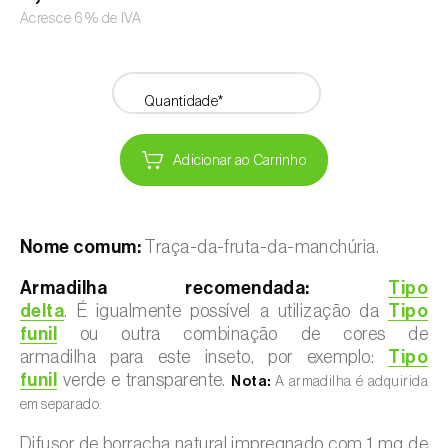
Acresce 6% de IVA
Quantidade*
Adicionar ao Carrinho
Nome comum:
Traça-da-fruta-da-manchúria.
Armadilha recomendada:
Tipo
delta
. É igualmente possível a utilização da
Tipo
funil
ou outra combinação de cores de
armadilha para este inseto, por exemplo:
Tipo
funil
verde e transparente.
Nota:
A armadilha é adquirida
em separado.
Difusor de borracha natural impregnado com 1 mg de