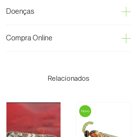
Macieira
Doenças
Marmeleiro
Pereira
Podridão cinzenta
Compra Online
Os produtos Biosani podem ser encomendados via
internet, através do carrinho de compras em cada
página.
Relacionados
O valor dos portes é personalizado ao cliente,
conforme necessidade e valor mais económico. Após
receber a encomenda, a Biosani contacta o cliente o
mais brevemente possível com informação referente
ao valor total da encomenda e dados para
Novo
pagamento.
Para qualquer dúvida, contacte-nos: