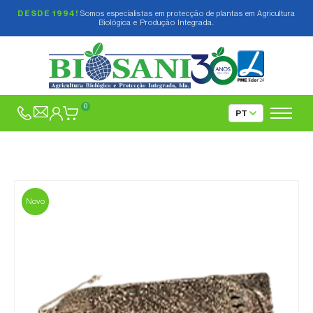
DESDE 1994!
Somos especialistas em protecção de plantas em Agricultura
Biológica e Produção Integrada.
0
Novo