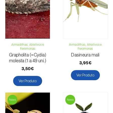
Telefone:
212 333 019
Email:
info@biosani.com
Formulário de contacto
Armadilhas, Atrativos e
Armadilhas, Atrativos e
Feromonas
Feromonas
Grapholita (=Cydia)
Dasineura mali
molesta (1 a 49 uni.)
3,95€
3,50€
Ver Produto
Ver Produto
Novo
Novo