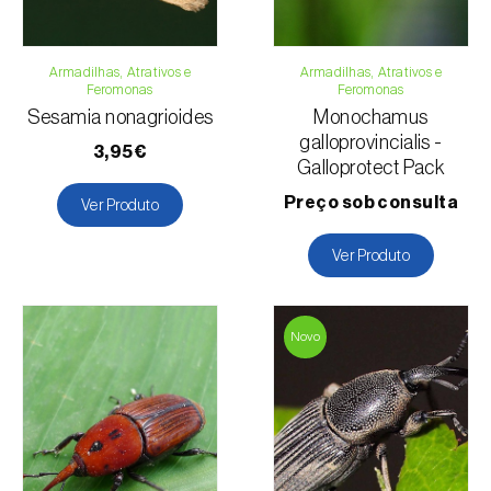
Armadilhas, Atrativos e
Armadilhas, Atrativos e
Feromonas
Feromonas
Sesamia nonagrioides
Monochamus
galloprovincialis -
3,95€
Galloprotect Pack
Preço sob consulta
Ver Produto
Ver Produto
Novo