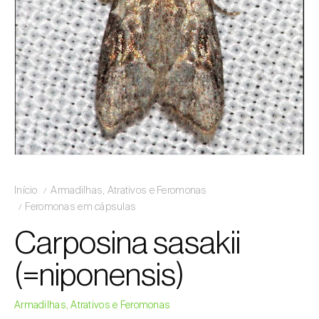
Início
Armadilhas, Atrativos e Feromonas
Feromonas em cápsulas
Carposina sasakii
(=niponensis)
Armadilhas, Atrativos e Feromonas