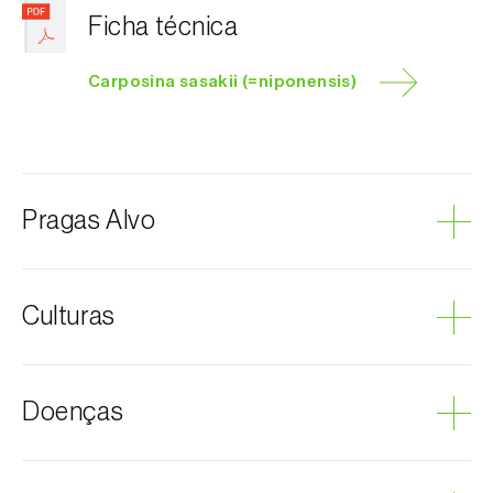
Ficha técnica
Carposina sasakii (=niponensis)
Pragas Alvo
Traça-do-pessegueiro
Culturas
Ameixeira
Doenças
Amendoeira
Damasqueiro / Alperce
Macieira
Podridão cinzenta