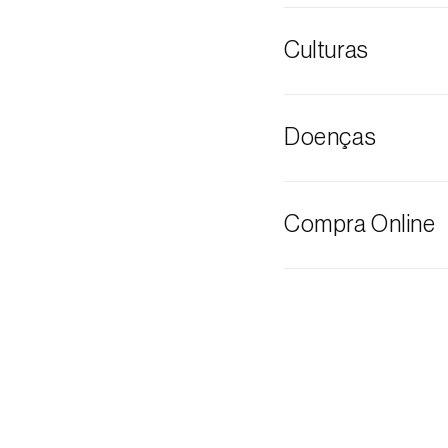
Broca-do-colm
Culturas
Cana-de-açúca
Doenças
Milho
Sorgo
Podridão cinze
Compra Online
Os produtos Bios
através do carrinh
O valor dos port
necessidade e 
encomenda, a Bio