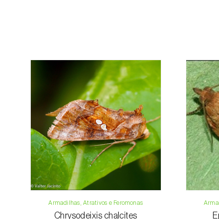
Armadilhas, Atrativos e Feromonas
Armad
Chrysodeixis chalcites
E