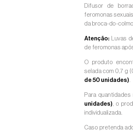
Difusor de borr
feromonas sexuais
da broca-do-colmo
Atenção:
Luvas de
de feromonas após
O produto encont
selada com 0,7 g 
de 50 unidades)
.
Para quantidade
unidades)
, o pro
individualizada.
Caso pretenda adq