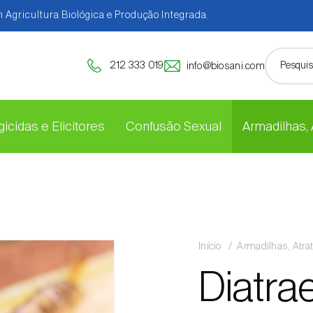
 Agricultura Biológica e Produção Integrada.
212 333 019
info@biosani.com
icidas e Elicitores
Confusão Sexual
Armadilhas,
Início
Armadilhas, Atra
Diatra