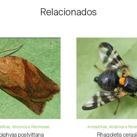
possível com infor
Relacionados
e dados para paga
Para qualquer dúvi
Telefone:
212 3
Email:
info@bi
Formulário de 
ilhas, Atrativos e Feromonas
Armadilhas, Atrativos e Fer
piphyas postvittana
Rhagoletis cerasi