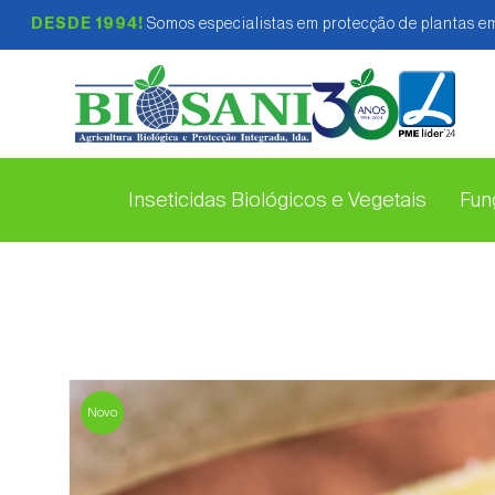
DESDE 1994!
Somos especialistas em protecção de plantas em
Inseticidas Biológicos e Vegetais
Fung
Novo