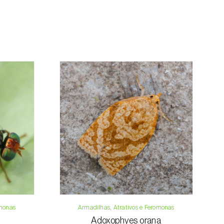
mação referente ao valor total da encomenda
mento.
da, contacte-nos:
33 019
osani.com
contacto
omonas
Armadilhas, Atrativos e Feromonas
Adoxophyes orana