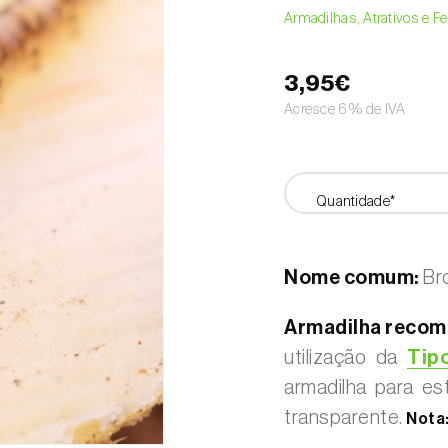
Armadilhas, Atrativos e 
3,95€
Acresce 6% de IVA
Quantidade*
Nome comum:
Br
Armadilha recom
utilização da
Tipo
armadilha para es
transparente.
Nota