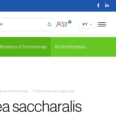
0
 Atrativos e Feromonas
Biofertilizantes
tivos e Feromonas
Feromonas em cápsulas
ea saccharalis