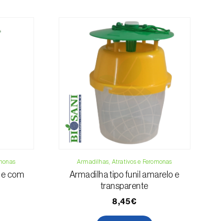
da, contacte-nos:
33 019
osani.com
contacto
omonas
Armadilhas, Atrativos e Feromonas
rde com
Armadilha tipo funil amarelo e
transparente
8,45€