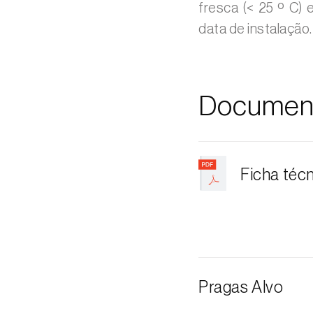
fresca (< 25 º C) 
data de instalação.
Documen
Ficha téc
Pragas Alvo