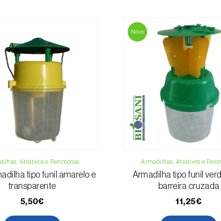
Para qualquer dúvi
Telefone:
212 3
Novo
Email:
info@bi
Formulário de 
ilhas, Atrativos e Feromonas
Armadilhas, Atrativos e Fer
adilha tipo funil amarelo e
Armadilha tipo funil ve
transparente
barreira cruzada
5,50€
11,25€