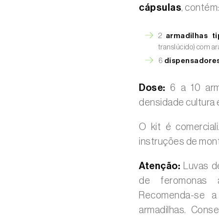
cápsulas
, contém
2
armadilhas ti
translúcido) com ar
6
dispensadores
Dose:
6 a 10 arma
densidade cultura 
O kit é comercia
instruções de mon
Atenção:
Luvas de
de feromonas a
Recomenda-se a 
armadilhas. Cons