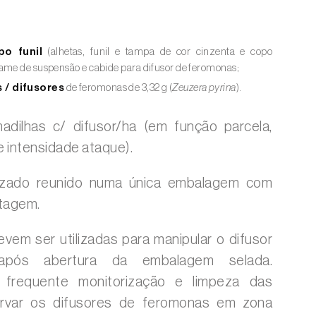
:
po funil
(alhetas, funil e tampa de cor cinzenta e copo
ame de suspensão e cabide para difusor de feromonas;
 / difusores
de feromonas de 3,32 g (
Zeuzera pyrina
).
dilhas c/ difusor/ha (em função parcela,
e intensidade ataque).
lizado reunido numa única embalagem com
tagem.
vem ser utilizadas para manipular o difusor
pós abertura da embalagem selada.
frequente monitorização e limpeza das
ervar os difusores de feromonas em zona