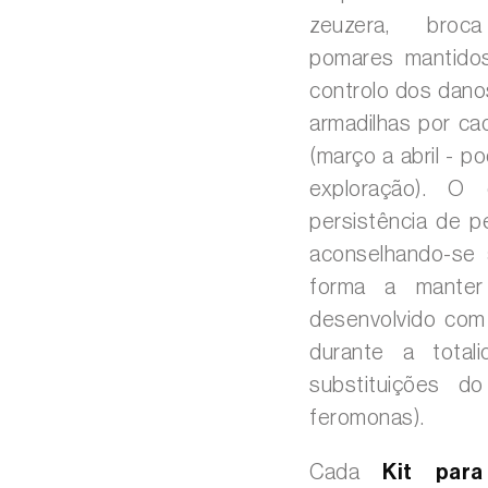
zeuzera, broc
pomares mantidos
controlo dos dano
armadilhas por ca
(março a abril - p
exploração). O
persistência de 
aconselhando-se 
forma a manter 
desenvolvido com 
durante a total
substituições do
feromonas).
Cada
Kit par