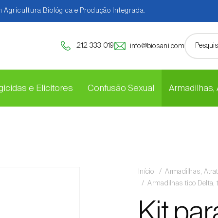
 Agricultura Biológica e Produção Integrada.
212 333 019
info@biosani.com
icidas e Elicitores
Confusão Sexual
Armadilhas,
Início
Armadilhas, Atra
Armadilhas tipo Delta, 
Kit pa