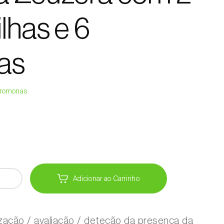
lhas e 6
as
Feromonas
Adicionar ao Carrinho
ização / avaliação / deteção da presença da