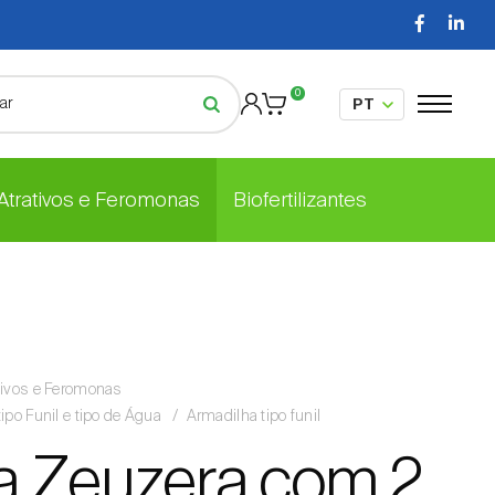
0
 Atrativos e Feromonas
Biofertilizantes
tivos e Feromonas
tipo Funil e tipo de Água
Armadilha tipo funil
ra Zeuzera com 2