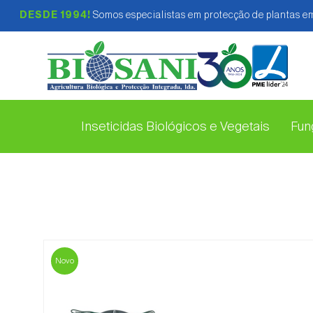
DESDE 1994!
Somos especialistas em protecção de plantas em
Inseticidas Biológicos e Vegetais
Fung
Novo