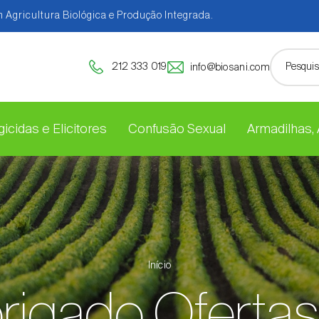
 Agricultura Biológica e Produção Integrada.
212 333 019
info@biosani.com
icidas e Elicitores
Confusão Sexual
Armadilhas,
Início
rigado Ofertas