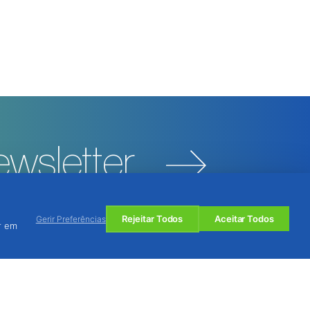
wsletter
Rejeitar Todos
Aceitar Todos
Gerir Preferências
r em