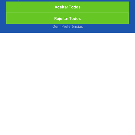
Aceitar Todos
Rejeitar Todos
Gerir Preferências
BIOSANI - Agricultura Biológica e Protecção
Integrada, Lda.
Quinta de São Brás, Serra do Louro, 2950-354
Palmela, Portugal
ver mapa
Estamos disponíveis para o atender, via contacto
telefónico, de segunda a sexta-feira das 9h às 13h
e das 14h às 18h.
Tel.: (+351) 212 333 019
(chamada p/ rede fixa
nacional)