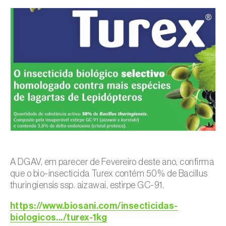
A DGAV, em parecer de Fevereiro deste ano, confirma
que o bio-insecticida Turex contém 50% de Bacillus
thuringiensis ssp. aizawai, estirpe GC-91.
https://www.biosani.com/insecticidas-
biologicos.../turex-1kg