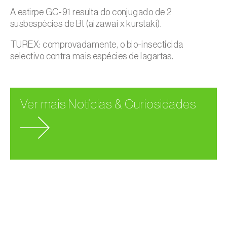
A estirpe GC-91 resulta do conjugado de 2
susbespécies de Bt (aizawai x kurstaki).
TUREX: comprovadamente, o bio-insecticida
selectivo contra mais espécies de lagartas.
Ver mais Notícias & Curiosidades