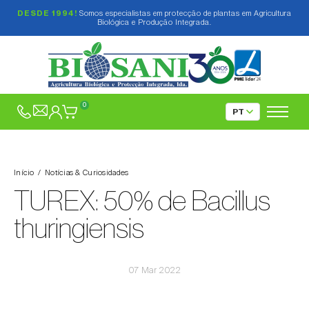
DESDE 1994!
Somos especialistas em protecção de plantas em Agricultura
Biológica e Produção Integrada.
0
Início
Notícias & Curiosidades
TUREX: 50% de Bacillus
thuringiensis
07 Mar 2022