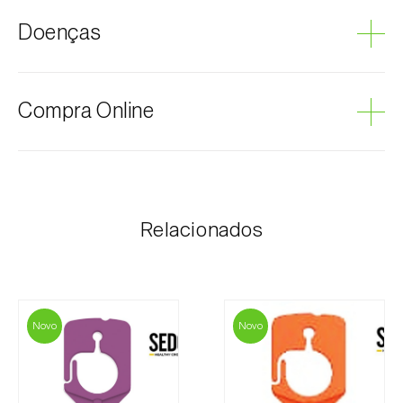
Tomateiro
Doenças
Podridão cinzenta
Compra Online
Os produtos Biosani podem ser encomendados via
internet, através do carrinho de compras em cada
página.
Relacionados
O valor dos portes é personalizado ao cliente,
conforme necessidade e valor mais económico. Após
receber a encomenda, a Biosani contacta o cliente o
mais brevemente possível com informação referente
ao valor total da encomenda e dados para
Novo
Novo
pagamento.
Para qualquer dúvida, contacte-nos: