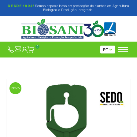
DESDE 1994!
Somos especialistas em protecção de plantas em Agricultura
Biológica e Produção Integrada.
0
Novo