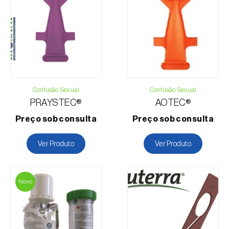
Telefone:
212 333 019
Email:
info@biosani.com
Formulário de contacto
Confusão Sexual
Confusão Sexual
PRAYSTEC®
AOTEC®
Preço sob consulta
Preço sob consulta
Ver Produto
Ver Produto
Novo