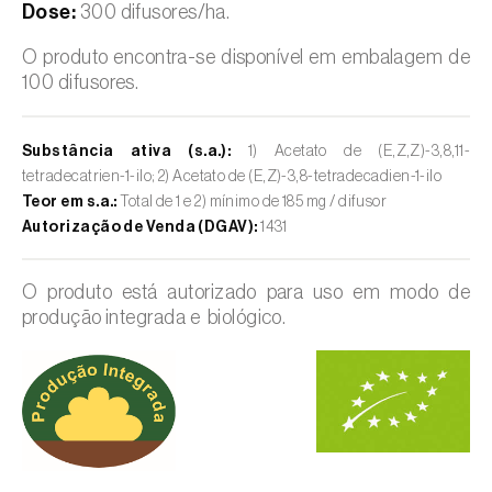
Dose:
300 difusores/ha.
O produto encontra-se disponível em embalagem de
100 difusores.
Substância ativa (s.a.):
1) Acetato de (E,Z,Z)-3,8,11-
tetradecatrien-1-ilo; 2) Acetato de (E,Z)-3,8-tetradecadien-1-ilo
Teor em s.a.:
Total de 1 e 2) mínimo de 185 mg / difusor
Autorização de Venda (DGAV):
1431
O produto está autorizado para uso em modo de
produção integrada e biológico.